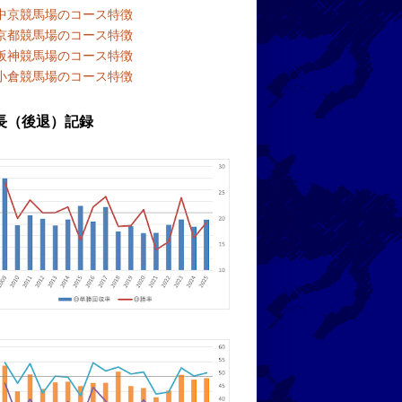
中京競馬場のコース特徴
京都競馬場のコース特徴
阪神競馬場のコース特徴
小倉競馬場のコース特徴
長（後退）記録