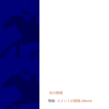
次の投稿
登録:
コメントの投稿 (Atom)