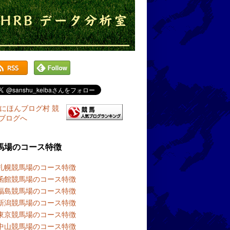
馬場のコース特徴
札幌競馬場のコース特徴
函館競馬場のコース特徴
福島競馬場のコース特徴
新潟競馬場のコース特徴
東京競馬場のコース特徴
中山競馬場のコース特徴