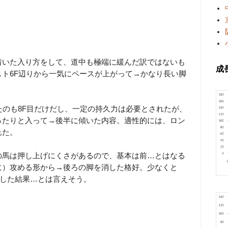
着いた入り方をして、道中も極端に緩んだ訳ではないも
成
ト6F辺りから一気にペースが上がって→かなり長い脚
たのも8F目だけだし、一定の持久力は必要とされたが、
ったりと入って→後半に傾いた内容。適性的には、ロン
れた。
の馬は押し上げにくさがあるので、基本は前…とはなる
に）攻める形から→後ろの脚を消した格好。少なくと
示した結果…とは言えそう。