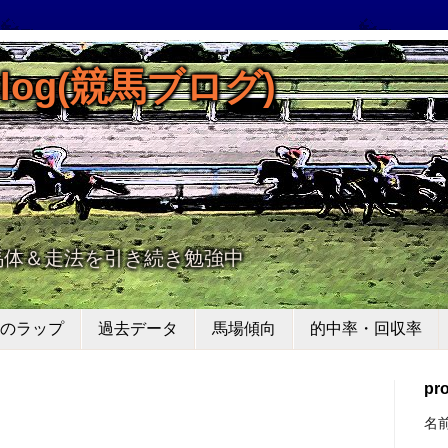
 Blog(競馬ブログ)
馬体＆走法を引き続き勉強中
のラップ
過去データ
馬場傾向
的中率・回収率
pro
名