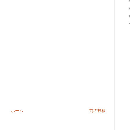
ホーム
前の投稿