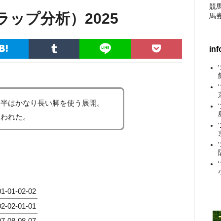
競
ップ分析）2025
馬
inf
後半はかなり長い脚を使う展開。
問われた。
01-01-02-02
02-02-01-01
07-08-08-07