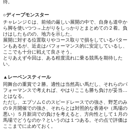
待。
○ディープモンスター
チャレンジＣは、前傾の厳しい展開の中で、自身も道中か
ら脚を使いつつ→上がりをしっかりとまとめての２着。負
けはしたものの、地力を示した。
展開に対する位置取りやコース取りで損をしているパター
ンもあるが、近走はパフォーマンス的に安定しているし、
ここでも十分に戦えて良さそう。
とりあえず今回は、ある程度流れに乗る競馬を期待した
い。
▲レーベンスティール
同舞台の重賞で２勝。適性は当然高い馬だし、それらのパ
フォーマンスで考えれば、やはりここも勝ち負けが妥当…
とはなる。
ただし、エプソムＣのスピードレースでの強さ、野芝のみ
の９月開催での強さ、それらとは対照的な香港や（馬場の
悪い）５月新潟での負けを考えると、方向性として１月の
馬場でどうなのか？というのは１つある。その点で評価は
ここまでに止めておく。