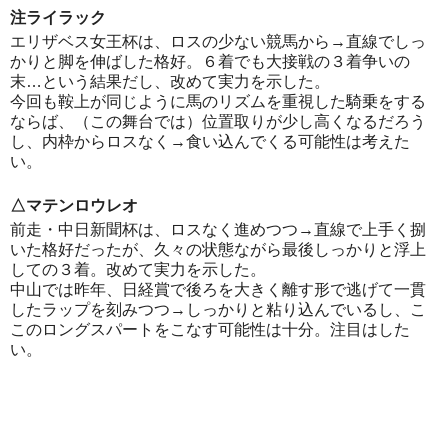
注ライラック
エリザベス女王杯は、ロスの少ない競馬から→直線でしっ
かりと脚を伸ばした格好。６着でも大接戦の３着争いの
末…という結果だし、改めて実力を示した。
今回も鞍上が同じように馬のリズムを重視した騎乗をする
ならば、（この舞台では）位置取りが少し高くなるだろう
し、内枠からロスなく→食い込んでくる可能性は考えた
い。
△マテンロウレオ
前走・中日新聞杯は、ロスなく進めつつ→直線で上手く捌
いた格好だったが、久々の状態ながら最後しっかりと浮上
しての３着。改めて実力を示した。
中山では昨年、日経賞で後ろを大きく離す形で逃げて一貫
したラップを刻みつつ→しっかりと粘り込んでいるし、こ
このロングスパートをこなす可能性は十分。注目はした
い。