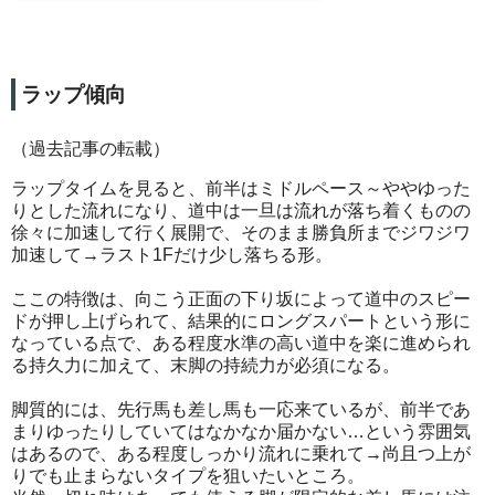
ラップ傾向
（過去記事の転載）
ラップタイムを見ると、前半はミドルペース～ややゆった
りとした流れになり、道中は一旦は流れが落ち着くものの
徐々に加速して行く展開で、そのまま勝負所までジワジワ
加速して→ラスト1Fだけ少し落ちる形。
ここの特徴は、向こう正面の下り坂によって道中のスピー
ドが押し上げられて、結果的にロングスパートという形に
なっている点で、ある程度水準の高い道中を楽に進められ
る持久力に加えて、末脚の持続力が必須になる。
脚質的には、先行馬も差し馬も一応来ているが、前半であ
まりゆったりしていてはなかなか届かない…という雰囲気
はあるので、ある程度しっかり流れに乗れて→尚且つ上が
りでも止まらないタイプを狙いたいところ。