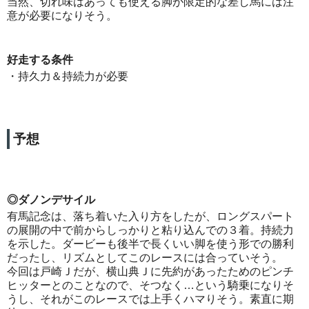
当然、切れ味はあっても使える脚が限定的な差し馬には注
意が必要になりそう。
好走する条件
・持久力＆持続力が必要
予想
◎ダノンデサイル
有馬記念は、落ち着いた入り方をしたが、ロングスパート
の展開の中で前からしっかりと粘り込んでの３着。持続力
を示した。ダービーも後半で長くいい脚を使う形での勝利
だったし、リズムとしてこのレースには合っていそう。
今回は戸崎Ｊだが、横山典Ｊに先約があったためのピンチ
ヒッターとのことなので、そつなく…という騎乗になりそ
うし、それがこのレースでは上手くハマりそう。素直に期