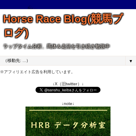
Horse Race Blog(競馬ブ
ログ)
ラップタイム分析、馬体＆走法を引き続き勉強中
▼
※アフィリエイト広告を利用しています。
↓X（旧twitter）↓
↓note↓