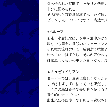
引っ張られた展開でしっかりと機動
十分に認められる。
その内容と京都新聞杯で示した持続
ピッタリ嵌っていいはずで、当然の
○ベルーフ
前走・小倉記念は、前半～道中がか
取りでも完全に前傾のパフォーマン
それ程の流れの中で、勝負所で積極
誇っていいはずだし、その内容から
好位差しくらいのポジションから、
▲ミュゼエイリアン
ダービーでは、最後は厳しくなった
まではまずまずに粘っている訳だし
元々この馬は後半で長い脚を使える
適性的に嵌っていい。
出来れば今回少しでも控える選択を