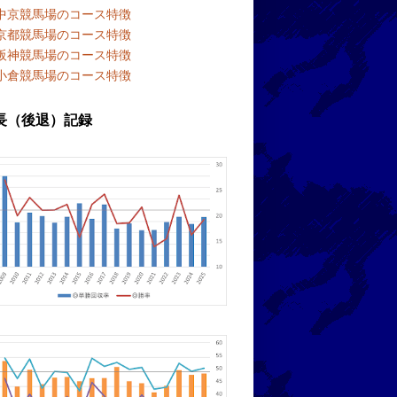
中京競馬場のコース特徴
京都競馬場のコース特徴
阪神競馬場のコース特徴
小倉競馬場のコース特徴
長（後退）記録