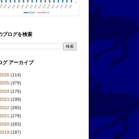
のブログを検索
ログ アーカイブ
2026
(114)
2025
(379)
2024
(176)
2023
(199)
2022
(280)
2021
(278)
2020
(283)
2019
(187)