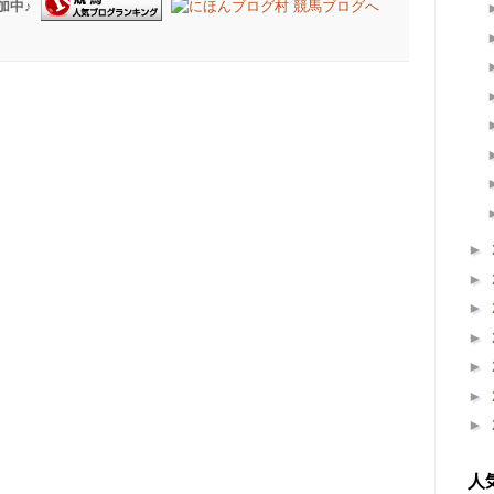
加中♪
►
►
►
►
►
►
►
人