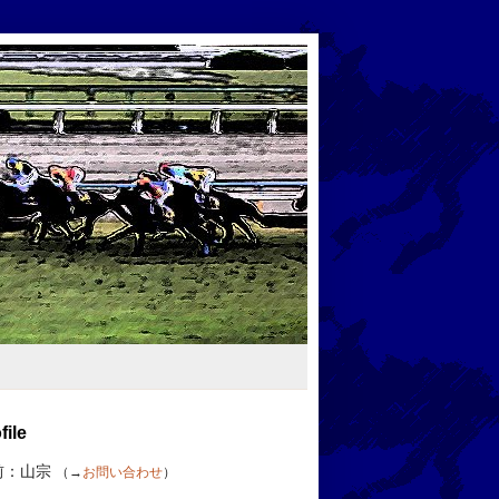
file
前：山宗
（→
お問い合わせ
）