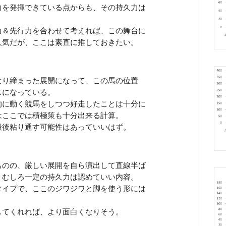
力を発揮できている点からも、その持久力は
力＆先行力を合わせて考えれば、この舞台に
人気だが、ここは素直に推しておきたい。
なり締まった展開になって、この馬の位置
スになっている。
的に動く競馬をしつつ好走したことは十分に
はここでは積極策も十分出来る計算。
最後粘り通す可能性はあっていいはず。
ものの、厳しい展開を自ら演出して直線半ば
、むしろ一定の持久力は認めていい内容。
タイプで、ここのジワジワと脚を使う形には
してくれれば、より面白くなりそう。