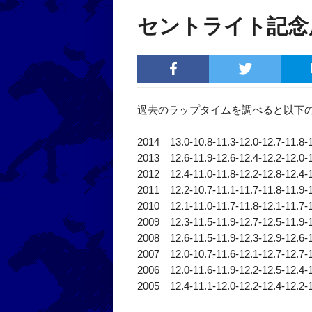
セントライト記念展
過去のラップタイムを調べると以下
2014 13.0-10.8-11.3-12.0-12.7-11.
2013 12.6-11.9-12.6-12.4-12.2-12.0-1
2012 12.4-11.0-11.8-12.2-12.8-12.4-1
2011 12.2-10.7-11.1-11.7-11.8-11.9-1
2010 12.1-11.0-11.7-11.8-12.1-11.7-1
2009 12.3-11.5-11.9-12.7-12.5-11.9-1
2008 12.6-11.5-11.9-12.3-12.9-12.6-1
2007 12.0-10.7-11.6-12.1-12.7-12.7-1
2006 12.0-11.6-11.9-12.2-12.5-12.4-1
2005 12.4-11.1-12.0-12.2-12.4-12.2-1