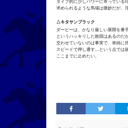
タイプ的に少しパワーに寄っている
求められるような馬場は微妙だが、
△キタサンブラック
ダービーは、かなり厳しい展開を番
というハッキリした敗因はあるのだ
交わせていないのは事実で、単純に
スピードで押し通す…という点では
ここまでに止めたい。