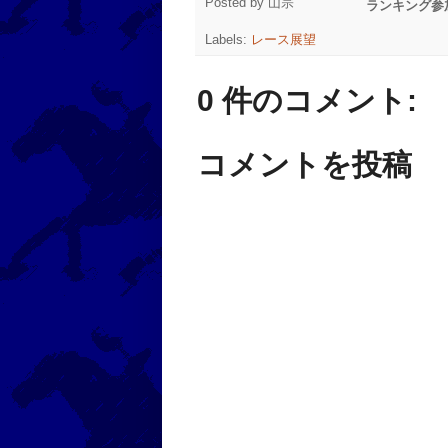
Posted by
山宗
ランキング参
Labels:
レース展望
0 件のコメント:
コメントを投稿