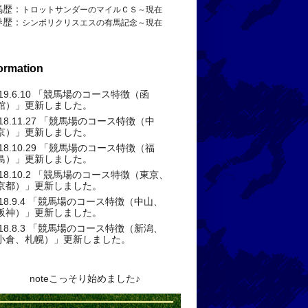
馬歴：
トロットサンダーのマイルＣＳ～現在
券歴：
シンボリクリスエスの有馬記念～現在
ormation
'19.6.10 「競馬場のコース特徴（函
館）」更新しました。
'18.11.27 「競馬場のコース特徴（中
京）」更新しました。
'18.10.29 「競馬場のコース特徴（福
島）」更新しました。
'18.10.2 「競馬場のコース特徴（東京、
京都）」更新しました。
'18.9.4 「競馬場のコース特徴（中山、
阪神）」更新しました。
'18.8.3 「競馬場のコース特徴（新潟、
小倉、札幌）」更新しました。
noteこっそり始めました♪