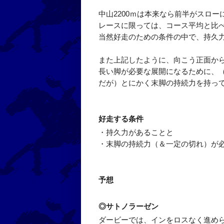
中山2200ｍは本来なら前半がスロ
レースに限っては、コース平均と比
当然好走のための条件の中で、持久
また上記したように、向こう正面か
長い脚が必要な展開になるために、
だが）とにかく末脚の持続力を持っ
好走する条件
・持久力があることと
・末脚の持続力（＆一定の切れ）が
予想
◎サトノラーゼン
ダービーでは、インをロスなく進め