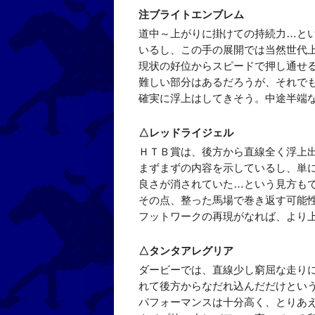
注ブライトエンブレム
道中～上がりに掛けての持続力…と
いるし、この手の展開では当然世代
現状の好位からスピードで押し通せ
難しい部分はあるだろうが、それで
確実に浮上はしてきそう。中途半端
△レッドライジェル
ＨＴＢ賞は、後方から直線全く浮上
まずまずの内容を示しているし、単
良さが消されていた…という見方も
その点、整った馬場で巻き返す可能
フットワークの再現がなれば、より
△タンタアレグリア
ダービーでは、直線少し窮屈な走り
れて後方からなだれ込んだだけとい
パフォーマンスは十分高く、とりあ