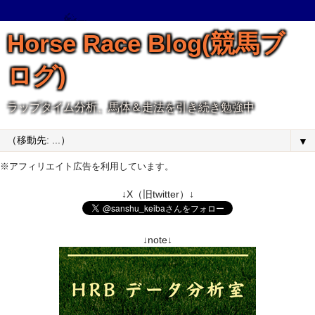
Horse Race Blog(競馬ブ
ログ)
ラップタイム分析、馬体＆走法を引き続き勉強中
▼
※アフィリエイト広告を利用しています。
↓X（旧twitter）↓
↓note↓