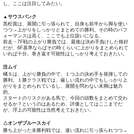
し、ここは注目してみたい。
▲サウスバンク
黒松賞は、展開に引っ張られて、自身も前半から脚を使い
つつ→上がりをしっかりとまとめての勝利。その時のパフ
ォーマンスは高く、ここでも上位扱いになる。
前走・7F戦の上がり勝負では、最後は決め手負けした格好
だが、6F基準ならばその時くらいに上がりをまとめられて
いれば十分。巻き返す可能性はしっかり考えておきたい。
注ムイ
橘Ｓは、上がり勝負の中で、１つ上の決め手を発揮しての
勝利。１勝クラス戦では、厳しい流れの中でもしっかり上
がりをまとめられているし、展開を問わない末脚は魅力
的。
スタートのリスクがある馬で、今回の頭数をまとめて交わ
せるか？というのはあるため、評価としてはここまでだ
が、浮上の可能性は当然考えておきたい。
△オンザブルースカイ
勝ち上がった未勝利戦では、速い流れに引っ張られつつ→