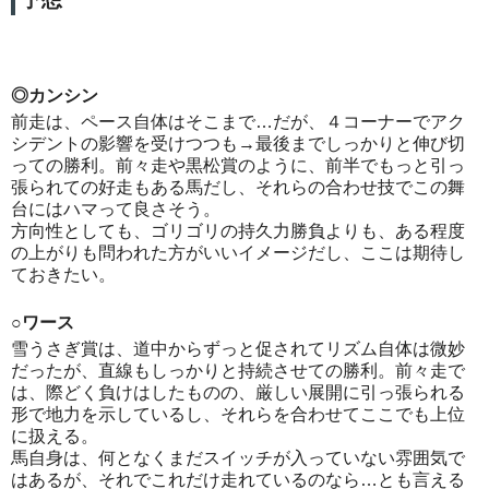
◎カンシン
前走は、ペース自体はそこまで…だが、４コーナーでアク
シデントの影響を受けつつも→最後までしっかりと伸び切
っての勝利。前々走や黒松賞のように、前半でもっと引っ
張られての好走もある馬だし、それらの合わせ技でこの舞
台にはハマって良さそう。
方向性としても、ゴリゴリの持久力勝負よりも、ある程度
の上がりも問われた方がいいイメージだし、ここは期待し
ておきたい。
○ワース
雪うさぎ賞は、道中からずっと促されてリズム自体は微妙
だったが、直線もしっかりと持続させての勝利。前々走で
は、際どく負けはしたものの、厳しい展開に引っ張られる
形で地力を示しているし、それらを合わせてここでも上位
に扱える。
馬自身は、何となくまだスイッチが入っていない雰囲気で
はあるが、それでこれだけ走れているのなら…とも言える