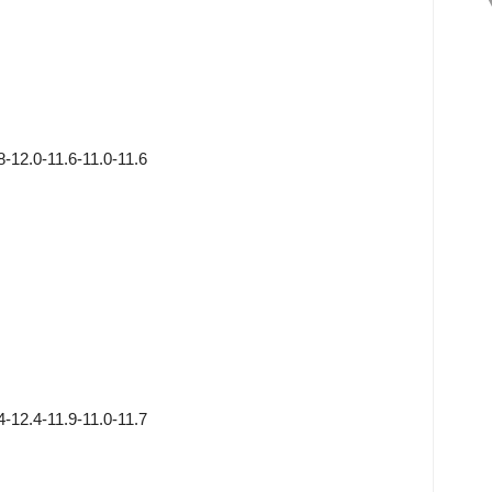
8-12.0-11.6-11.0-11.6
4-12.4-11.9-11.0-11.7