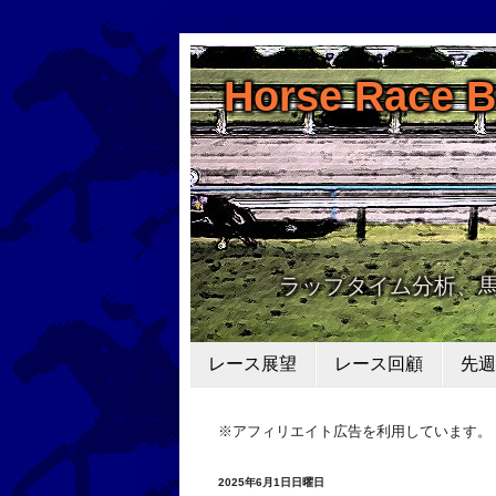
Horse Race
ラップタイム分析、
レース展望
レース回顧
先週
※アフィリエイト広告を利用しています。
2025年6月1日日曜日