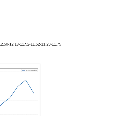
12.50-12.13-11.92-11.52-11.29-11.75