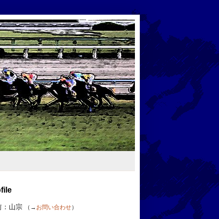
file
前：山宗
（→
お問い合わせ
）