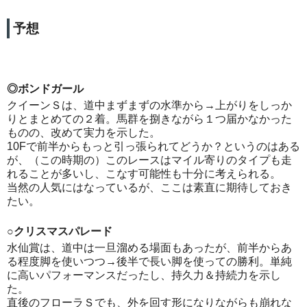
予想
◎ボンドガール
クイーンＳは、道中まずまずの水準から→上がりをしっか
りとまとめての２着。馬群を捌きながら１つ届かなかった
ものの、改めて実力を示した。
10Fで前半からもっと引っ張られてどうか？というのはある
が、（この時期の）このレースはマイル寄りのタイプも走
れることが多いし、こなす可能性も十分に考えられる。
当然の人気にはなっているが、ここは素直に期待しておき
たい。
○クリスマスパレード
水仙賞は、道中は一旦溜める場面もあったが、前半からあ
る程度脚を使いつつ→後半で長い脚を使っての勝利。単純
に高いパフォーマンスだったし、持久力＆持続力を示し
た。
直後のフローラＳでも、外を回す形になりながらも崩れな