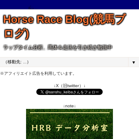
Horse Race Blog(競馬ブ
ログ)
ラップタイム分析、馬体＆走法を引き続き勉強中
▼
※アフィリエイト広告を利用しています。
↓X（旧twitter）↓
↓note↓