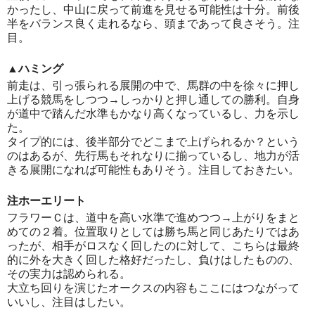
かったし、中山に戻って前進を見せる可能性は十分。前後
半をバランス良く走れるなら、頭まであって良さそう。注
目。
▲ハミング
前走は、引っ張られる展開の中で、馬群の中を徐々に押し
上げる競馬をしつつ→しっかりと押し通しての勝利。自身
が道中で踏んだ水準もかなり高くなっているし、力を示し
た。
タイプ的には、後半部分でどこまで上げられるか？という
のはあるが、先行馬もそれなりに揃っているし、地力が活
きる展開になれば可能性もありそう。注目しておきたい。
注ホーエリート
フラワーＣは、道中を高い水準で進めつつ→上がりをまと
めての２着。位置取りとしては勝ち馬と同じあたりではあ
ったが、相手がロスなく回したのに対して、こちらは最終
的に外を大きく回した格好だったし、負けはしたものの、
その実力は認められる。
大立ち回りを演じたオークスの内容もここにはつながって
いいし、注目はしたい。