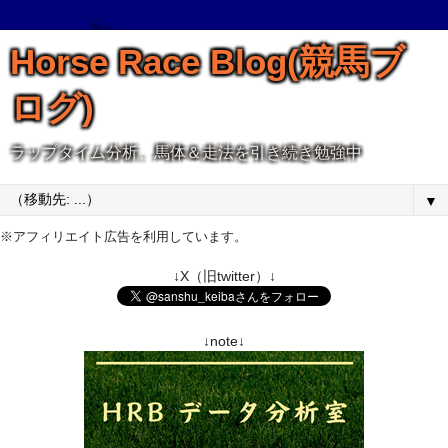
Horse Race Blog(競馬ブ
ログ)
ラップタイム分析、馬体＆走法を引き続き勉強中
▼
※アフィリエイト広告を利用しています。
↓X（旧twitter）↓
↓note↓