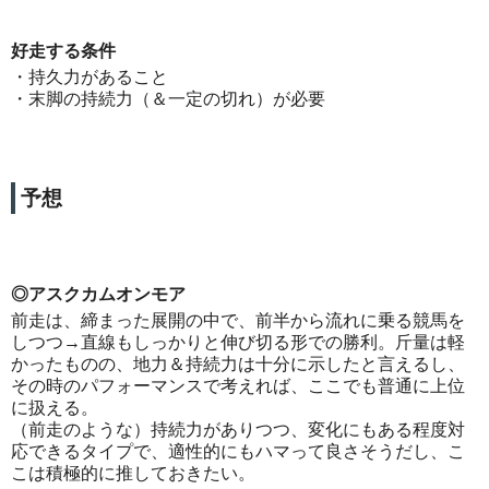
好走する条件
・持久力があること
・末脚の持続力（＆一定の切れ）が必要
予想
◎アスクカムオンモア
前走は、締まった展開の中で、前半から流れに乗る競馬を
しつつ→直線もしっかりと伸び切る形での勝利。斤量は軽
かったものの、地力＆持続力は十分に示したと言えるし、
その時のパフォーマンスで考えれば、ここでも普通に上位
に扱える。
（前走のような）持続力がありつつ、変化にもある程度対
応できるタイプで、適性的にもハマって良さそうだし、こ
こは積極的に推しておきたい。