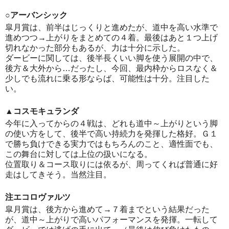
○アーバンシック
皐月賞は、前半はじっくりと進めたが、道中を高い水準で
進めつつ→上がりをまとめての４着。最後はあと１つ上げ
切れなかった部分もあるが、力は十分に示した。
ダービーに関しては、後半長くいい脚を使う展開の中で、
後方＆大外から…だったし、今回、最内枠からロスなく＆
少しでも流れに乗る形ならば、可能性は十分。注目した
い。
▲コスモキュランダ
今年に入ってからの４戦は、どれも道中～上がりという脚
の使い方をして、後半で高い持続力を発揮した格好。Ｇ１
で勝ち負けできる実力ではもちろんのこと、適性面でも、
この舞台に対しては上位の扱いになる。
位置取り＆コース取りには依るが、周ってくれば普通に好
走はしてきそう。当然注目。
注エコロヴァルツ
皐月賞は、後方から進めて→７着までという結果だった
が、道中～上がりで高いパフォーマンスを発揮。一転して