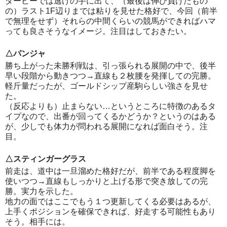
ダービーでは逃げの手に出て、（最後は伸び負けたもの
の）ラスト1F辺りまでは粘りを見せた格好で、今回（前半
で無理をせず）それらの中間くらいの競馬ができればハマ
っても良さそうなイメージ。注目はしておきたい。
△パンジャ
勝ち上がった未勝利戦は、引っ張られる展開の中で、後半
早い段階から動きつつ→直線も２枚腰を発揮しての完勝。
軽斤量だったが、ゴールドシップ産駒らしい強さを見せ
た。
（反応よりも）止まらない…というところに特徴のあるタ
イプなので、出番が回ってくるかどうか？というのはある
が、少しでも体力が問われる展開になれば面白そう。注
目。
△スティンガーグラス
前走は、道中は一旦溜めた格好だが、前半である程度脚を
使いつつ→直線もしっかりと上げる形で突き放しての完
勝。実力を示した。
地力の面ではここでもう１つ更新してくる必要はあるが、
上手くポジションを確保できれば、好走する可能性もあり
そう。相手には。