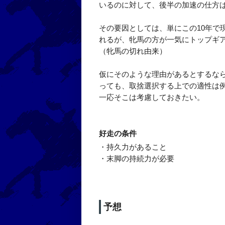
いるのに対して、後半の加速の仕方
その要因としては、単にこの10年で
れるが、牝馬の方が一気にトップギ
（牝馬の切れ由来）
仮にそのような理由があるとするな
っても、取捨選択する上での適性は
一応そこは考慮しておきたい。
好走の条件
・持久力があること
・末脚の持続力が必要
予想