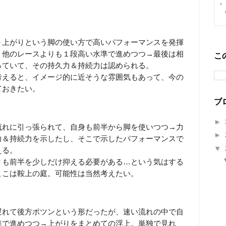
～上がりという脚の使い方で高いパフォーマンスを発揮
、他のレースよりも１段高い水準で進めつつ→最後は相
こ
っていて、その持久力＆持続力は認められる。
考えると、イメージ的に近そうな雰囲気もあって、今の
ておきたい。
ブ
►
流れに引っ張られて、自身も前半から脚を使いつつ→力
►
力＆持続力を示したし、そこで示したパフォーマンスで
▼
える。
りも前半を少しだけ抑える必要がある…という気はする
ここは鞍上の庭。可能性は当然考えたい。
遅れて後方ポツンという形だったが、速い流れの中で自
準で進めつつ→上がりをまとめての浮上。単独で見れ