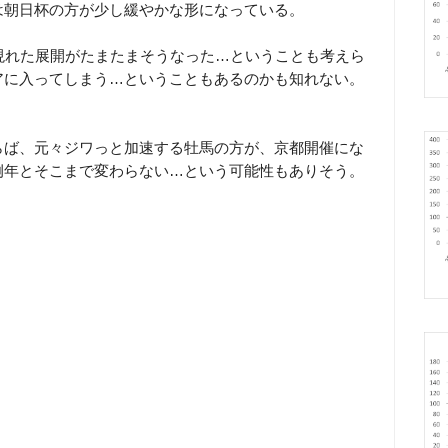
は朝日杯の方が少し緩やかな形になっている。
現れた展開がたまたまそうなった…ということも考えら
アに入ってしまう…ということもあるのかも知れない。
らば、元々ジワっと加速する牡馬の方が、京都開催にな
例年とそこまで変わらない…という可能性もありそう。