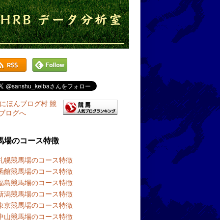
馬場のコース特徴
札幌競馬場のコース特徴
函館競馬場のコース特徴
福島競馬場のコース特徴
新潟競馬場のコース特徴
東京競馬場のコース特徴
中山競馬場のコース特徴