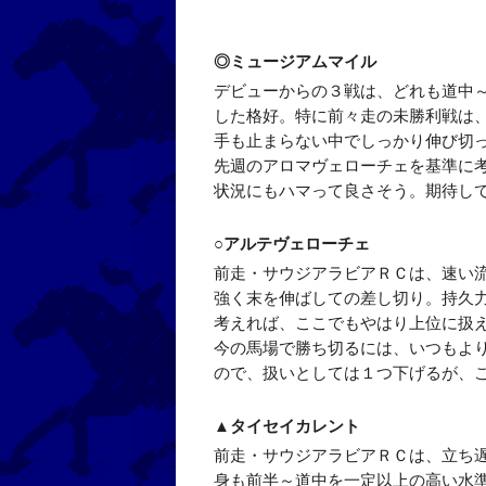
◎ミュージアムマイル
デビューからの３戦は、どれも道中
した格好。特に前々走の未勝利戦は
手も止まらない中でしっかり伸び切
先週のアロマヴェローチェを基準に
状況にもハマって良さそう。期待し
○アルテヴェローチェ
前走・サウジアラビアＲＣは、速い
強く末を伸ばしての差し切り。持久
考えれば、ここでもやはり上位に扱
今の馬場で勝ち切るには、いつもよ
ので、扱いとしては１つ下げるが、
▲タイセイカレント
前走・サウジアラビアＲＣは、立ち
身も前半～道中を一定以上の高い水