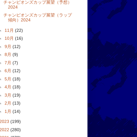
チャンピオンズカップ展望（予想）
2024
チャンピオンズカップ展望（ラップ
傾向）2024
►
11月
(22)
►
10月
(16)
►
9月
(12)
►
8月
(9)
►
7月
(7)
►
6月
(12)
►
5月
(18)
►
4月
(18)
►
3月
(19)
►
2月
(13)
►
1月
(14)
2023
(199)
2022
(280)