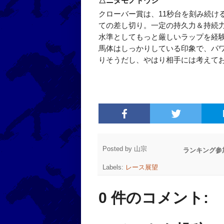
△ニタモノドウシ
クローバー賞は、11秒台を刻み続け
ての差し切り。一定の持久力＆持続
水準としてもっと厳しいラップを経
馬体はしっかりしている印象で、パ
りそうだし、やはり相手には考えて
Posted by
山宗
ランキング参
Labels:
レース展望
0 件のコメント: