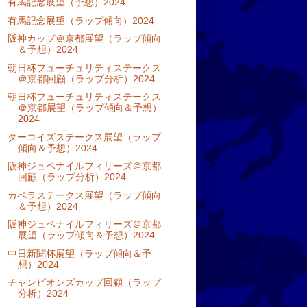
有馬記念展望（予想）2024
有馬記念展望（ラップ傾向）2024
阪神カップ＠京都展望（ラップ傾向
＆予想）2024
朝日杯フューチュリティステークス
＠京都回顧（ラップ分析）2024
朝日杯フューチュリティステークス
＠京都展望（ラップ傾向＆予想）
2024
ターコイズステークス展望（ラップ
傾向＆予想）2024
阪神ジュベナイルフィリーズ＠京都
回顧（ラップ分析）2024
カペラステークス展望（ラップ傾向
＆予想）2024
阪神ジュベナイルフィリーズ＠京都
展望（ラップ傾向＆予想）2024
中日新聞杯展望（ラップ傾向＆予
想）2024
チャンピオンズカップ回顧（ラップ
分析）2024