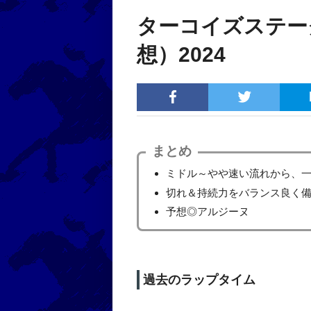
ターコイズステー
想）2024
まとめ
ミドル～やや速い流れから、
切れ＆持続力をバランス良く
予想◎アルジーヌ
過去のラップタイム