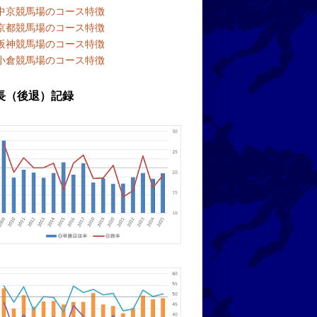
中京競馬場のコース特徴
京都競馬場のコース特徴
阪神競馬場のコース特徴
小倉競馬場のコース特徴
長（後退）記録