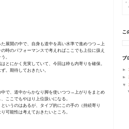
こ
った展開の中で、自身も道中を高い水準で進めつつ→上
その時のパフォーマンスで考えればここでも上位に扱え
そう。
ブ
戦はとにかく充実していて、今回は枠も内寄りを確保。
►
はず。期待しておきたい。
►
▼
の中で、道中からかなり脚を使いつつ→上がりをまとめ
し、ここでもやはり上位扱いになる。
？というのはあるが、タイプ的にこの手の（持続寄り
はり可能性は考えておきたいところ。