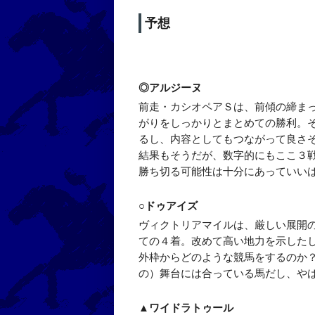
予想
◎アルジーヌ
前走・カシオペアＳは、前傾の締ま
がりをしっかりとまとめての勝利。
るし、内容としてもつながって良さ
結果もそうだが、数字的にもここ３
勝ち切る可能性は十分にあっていい
○ドゥアイズ
ヴィクトリアマイルは、厳しい展開
ての４着。改めて高い地力を示した
外枠からどのような競馬をするのか
の）舞台には合っている馬だし、や
▲ワイドラトゥール