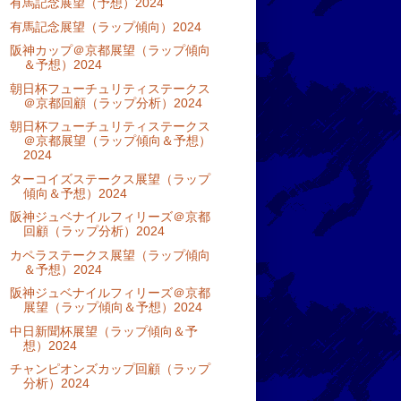
有馬記念展望（予想）2024
有馬記念展望（ラップ傾向）2024
阪神カップ＠京都展望（ラップ傾向
＆予想）2024
朝日杯フューチュリティステークス
＠京都回顧（ラップ分析）2024
朝日杯フューチュリティステークス
＠京都展望（ラップ傾向＆予想）
2024
ターコイズステークス展望（ラップ
傾向＆予想）2024
阪神ジュベナイルフィリーズ＠京都
回顧（ラップ分析）2024
カペラステークス展望（ラップ傾向
＆予想）2024
阪神ジュベナイルフィリーズ＠京都
展望（ラップ傾向＆予想）2024
中日新聞杯展望（ラップ傾向＆予
想）2024
チャンピオンズカップ回顧（ラップ
分析）2024