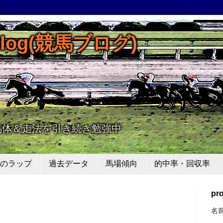
 Blog(競馬ブログ)
馬体＆走法を引き続き勉強中
のラップ
過去データ
馬場傾向
的中率・回収率
pro
名