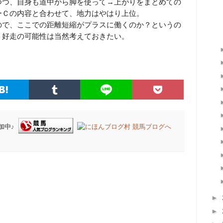
つつ、自身も道中から脚を使って→上がりをまとめての
ーＣの内容と合わせて、地力はやはり上位。
ので、ここでの距離短縮がプラスに働くのか？というの
、好走の可能性は当然考えておきたい。
加中♪
►
►