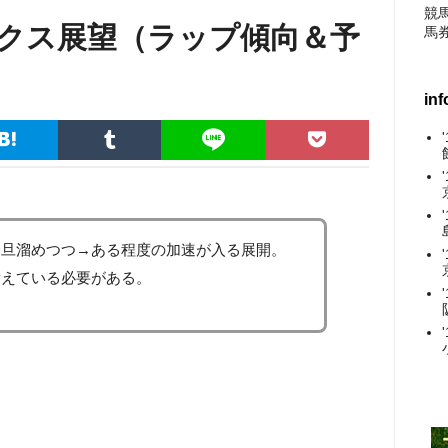
競
クス展望（ラップ傾向＆予
馬
inf
一旦溜めつつ→ある程度の加速が入る展開。
備えている必要がある。