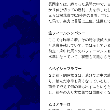
長岡京Ｓは、締まった展開の中で、
かり伸び切っての勝利。力を示した
元々は桜花賞で0.3秒差の６着。世
た馬で、実力は普通に上位。注目し
注フィールシンパシー
ここでは昨年２着。その時は後傾の
と爪痕を残していて、力は示してい
前走・府中牝馬Ｓのパフォーマンス
水準になっていて、状態も問題なさ
△ペイシャフラワー
２走前・納屋橋Ｓは、逃げて道中の
り。踏んだ水準も高くなっているし
前走で控えて何の味も出ず…という
し、前半の入り方次第では面白そう
△ミアネーロ