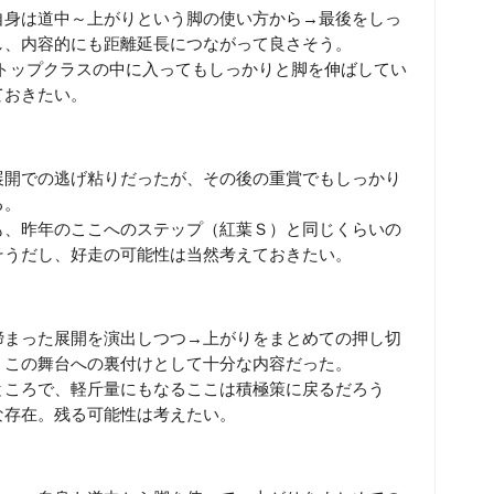
自身は道中～上がりという脚の使い方から→最後をしっ
し、内容的にも距離延長につながって良さそう。
代トップクラスの中に入ってもしっかりと脚を伸ばしてい
ておきたい。
展開での逃げ粘りだったが、その後の重賞でもしっかり
る。
も、昨年のここへのステップ（紅葉Ｓ）と同じくらいの
そうだし、好走の可能性は当然考えておきたい。
締まった展開を演出しつつ→上がりをまとめての押し切
、この舞台への裏付けとして十分な内容だった。
ところで、軽斤量にもなるここは積極策に戻るだろう
な存在。残る可能性は考えたい。