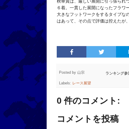
秋華賞は、厳しい展開に引っ張られ
６着。一貫した展開になったフラワ
大きなフットワークをするタイプな
はあって、その点で評価は控えたが
Posted by
山宗
ランキング参
Labels:
レース展望
0 件のコメント:
コメントを投稿