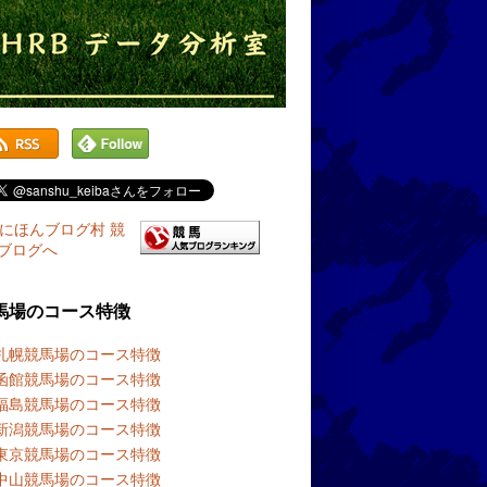
馬場のコース特徴
札幌競馬場のコース特徴
函館競馬場のコース特徴
福島競馬場のコース特徴
新潟競馬場のコース特徴
東京競馬場のコース特徴
中山競馬場のコース特徴