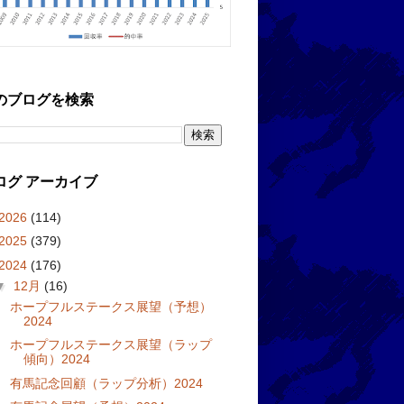
のブログを検索
ログ アーカイブ
2026
(114)
2025
(379)
2024
(176)
▼
12月
(16)
ホープフルステークス展望（予想）
2024
ホープフルステークス展望（ラップ
傾向）2024
有馬記念回顧（ラップ分析）2024