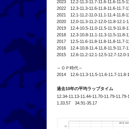
2023 12.2-11.3-11.7-11.6-11.6-11.5-1
2022 12.3-11.3-11.6-11.8-11.6-11.7-1
2021 12.1-11.2-11.0-11.1-11.4-11.8-1
2020 12.0-11.3-11.2-12.0-11.8-12.1-1
2019 12.4-10.5-11.0-11.5-11.9-11.8-1
2018 12.3-10.8-11.1-11.3-11.5-11.8-1
2017 12.5-11.6-11.8-11.8-11.8-11.7-1
2016 12.4-10.8-11.4-11.8-11.9-11.7-1
2015 12.6-11.2-12.1-12.5-12.7-12.0-1
～ＯＰ時代～
2014 12.6-11.3-11.5-11.6-11.7-11.8-1
過去10年の平均ラップタイム
12.34-11.13-11.44-11.70-11.79-11.79-
1.33.57 34.91-35.17