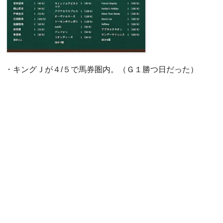
・キングＪが４/５で馬券圏内。（Ｇ１勝つ日だった）