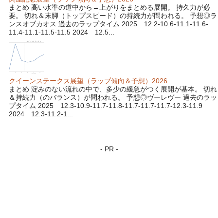
まとめ 高い水準の道中から→上がりをまとめる展開。 持久力が必
要。 切れ＆末脚（トップスピード）の持続力が問われる。 予想◎ラ
ンスオブカオス 過去のラップタイム 2025 12.2-10.6-11.1-11.6-
11.4-11.1-11.5-11.5 2024 12.5...
クイーンステークス展望（ラップ傾向＆予想）2026
まとめ 淀みのない流れの中で、多少の緩急がつく展開が基本。 切れ
＆持続力（のバランス）が問われる。 予想◎ヴーレヴー 過去のラッ
プタイム 2025 12.3-10.9-11.7-11.8-11.7-11.7-11.7-12.3-11.9
2024 12.3-11.2-1...
- PR -