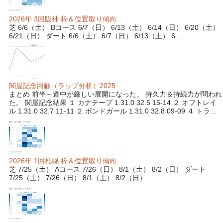
2026年 3回阪神 枠＆位置取り傾向
芝 6/6（土） Bコース 6/7（日） 6/13（土） 6/14（日） 6/20（土）
6/21（日） ダート 6/6（土） 6/7（日） 6/13（土） 6...
関屋記念回顧（ラップ分析）2025
まとめ 前半～道中が厳しい展開になった。 持久力＆持続力が問われ
た。 関屋記念結果 １ カナテープ 1.31.0 32.5 15-14 ２ オフトレイ
ル 1.31.0 32.7 11-11 ２ ボンドガール 1.31.0 32.8 09-09 ４ トラ...
2026年 1回札幌 枠＆位置取り傾向
芝 7/25（土） Aコース 7/26（日） 8/1（土） 8/2（日） ダート
7/25（土） 7/26（日） 8/1（土） 8/2（日）