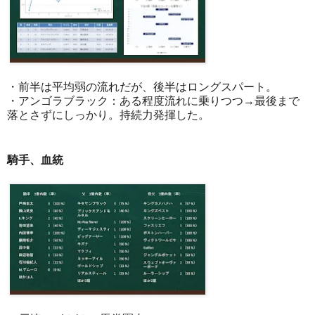
・前半は平均弱の流れだが、後半はロングスパート。
・アンゴラブラック：ある程度流れに乗りつつ→最後まで
落とさずにしっかり。持続力発揮した。
騎手、血統