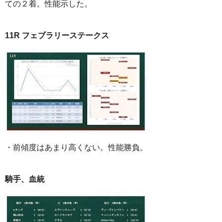
ての２着。性能示した。
11R フェブラリーステークス
・前傾度はあまり高くない。性能勝負。
騎手、血統