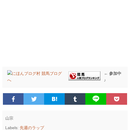
← 参加中
♪
山宗
Labels:
先週のラップ