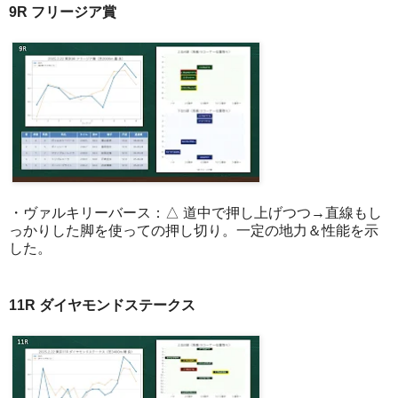
9R フリージア賞
・ヴァルキリーバース：△ 道中で押し上げつつ→直線もし
っかりした脚を使っての押し切り。一定の地力＆性能を示
した。
11R ダイヤモンドステークス