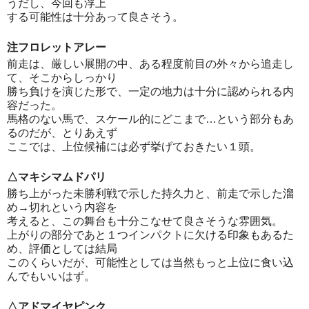
うだし、今回も浮上
する可能性は十分あって良さそう。
注フロレットアレー
前走は、厳しい展開の中、ある程度前目の外々から追走し
て、そこからしっかり
勝ち負けを演じた形で、一定の地力は十分に認められる内
容だった。
馬格のない馬で、スケール的にどこまで…という部分もあ
るのだが、とりあえず
ここでは、上位候補には必ず挙げておきたい１頭。
△マキシマムドパリ
勝ち上がった未勝利戦で示した持久力と、前走で示した溜
め→切れという内容を
考えると、この舞台も十分こなせて良さそうな雰囲気。
上がりの部分であと１つインパクトに欠ける印象もあるた
め、評価としては結局
このくらいだが、可能性としては当然もっと上位に食い込
んでもいいはず。
△アドマイヤピンク