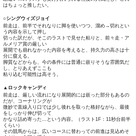
はちょっと推したい。
○シングウィズジョイ
前走は、前半でそれなりに脚を使いつつ、溜め→切れとい
う内容を示して押し
切った訳だが、そこのラストで見せた粘りと、前々走・ア
ルメリア賞の厳しい
展開でも崩れなかった内容を考えると、持久力の高さは十
分に窺える。
脚質などからも、今の条件には普通に嵌りそうな雰囲気だ
し、とりあえずここも
粘り込む可能性は高そう。
▲ロックキャンディ
前走は、厳しい流れになり展開的には嵌った部分もあるの
だが、コーナリングが
微妙で直線入り口では少し後れを取った格好ながら、最後
をしっかり伸び切って
かなり詰め寄った…という内容。（ラスト1F：11秒台前半
くらい）
その競馬からは、広いコースに替わっての前進は見込めそ