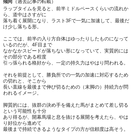
傾向
（過去記事の転載）
ラップタイムを見ると、前半ミドルペースくらいの流れか
ら、道中はさすがに
落ち着く展開になり、ラスト3Fで一気に加速して、最後だ
け少し落ちる形。
ここでは、前半の入り方自体はゆったりしたものになって
いるのだが、4F目まで
なかなかスピードが落ちない形になっていて、実質的には
その部分である程度
引っ張られる格好から、一定の持久力はやはり問われる。
それを前提として、勝負所での一気の加速に対応するため
の切れと、そこから
長い直線を最後まで伸び切るための（末脚の）持続力が問
われるイメージ。
脚質的には、抜群の決め手を備えた馬がまとめて差し切る
という可能性も十分
あり得るが、開幕馬場と息を抜ける展開を考えたら、やは
り好位から進めて
最後まで持続できるようなタイプの方が信頼度は高そう。