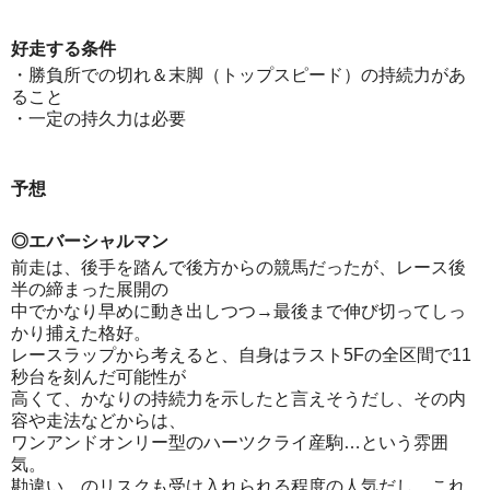
好走する条件
・勝負所での切れ＆末脚（トップスピード）の持続力があ
ること
・一定の持久力は必要
予想
◎エバーシャルマン
前走は、後手を踏んで後方からの競馬だったが、レース後
半の締まった展開の
中でかなり早めに動き出しつつ→最後まで伸び切ってしっ
かり捕えた格好。
レースラップから考えると、自身はラスト5Fの全区間で11
秒台を刻んだ可能性が
高くて、かなりの持続力を示したと言えそうだし、その内
容や走法などからは、
ワンアンドオンリー型のハーツクライ産駒…という雰囲
気。
勘違い…のリスクも受け入れられる程度の人気だし、これ