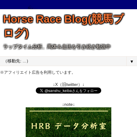
Horse Race Blog(競馬ブ
ログ)
ラップタイム分析、馬体＆走法を引き続き勉強中
▼
※アフィリエイト広告を利用しています。
↓X（旧twitter）↓
↓note↓