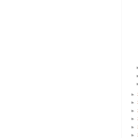
►
►
►
►
►
►