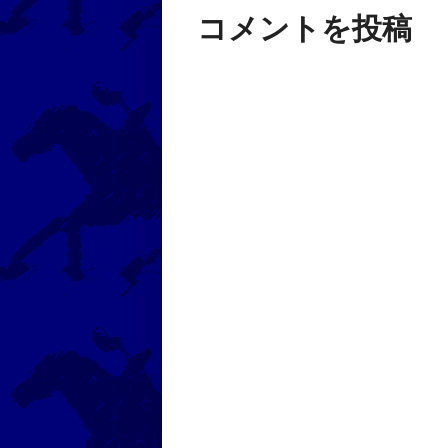
コメントを投稿