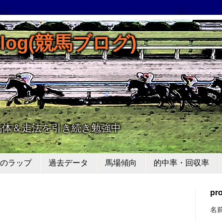
 Blog(競馬ブログ)
馬体＆走法を引き続き勉強中
のラップ
過去データ
馬場傾向
的中率・回収率
pro
名