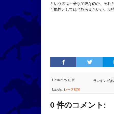
というのは十分な間隔なのか、それ
可能性としては当然考えたいが、期
Posted by
山宗
ランキング参
Labels:
レース展望
0 件のコメント: