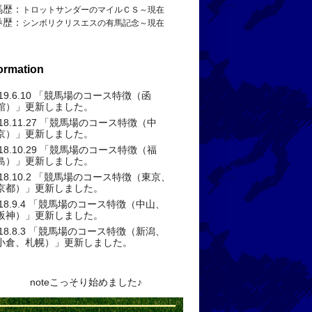
馬歴：
トロットサンダーのマイルＣＳ～現在
券歴：
シンボリクリスエスの有馬記念～現在
ormation
'19.6.10 「競馬場のコース特徴（函
館）」更新しました。
'18.11.27 「競馬場のコース特徴（中
京）」更新しました。
'18.10.29 「競馬場のコース特徴（福
島）」更新しました。
'18.10.2 「競馬場のコース特徴（東京、
京都）」更新しました。
'18.9.4 「競馬場のコース特徴（中山、
阪神）」更新しました。
'18.8.3 「競馬場のコース特徴（新潟、
小倉、札幌）」更新しました。
noteこっそり始めました♪