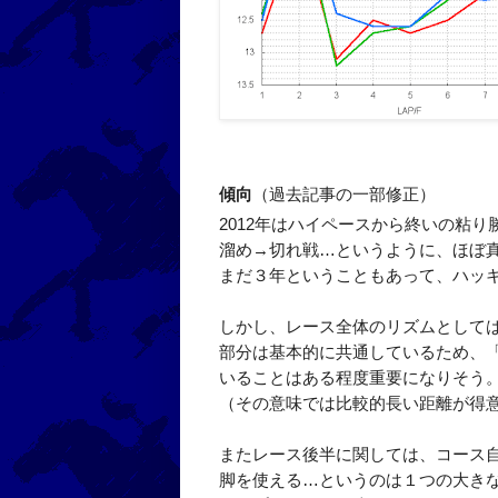
傾向
（過去記事の一部修正）
2012年はハイペースから終いの粘り勝
溜め→切れ戦…というように、ほぼ
まだ３年ということもあって、ハッ
しかし、レース全体のリズムとして
部分は基本的に共通しているため、
いることはある程度重要になりそう
（その意味では比較的長い距離が得
またレース後半に関しては、コース自
脚を使える…というのは１つの大き