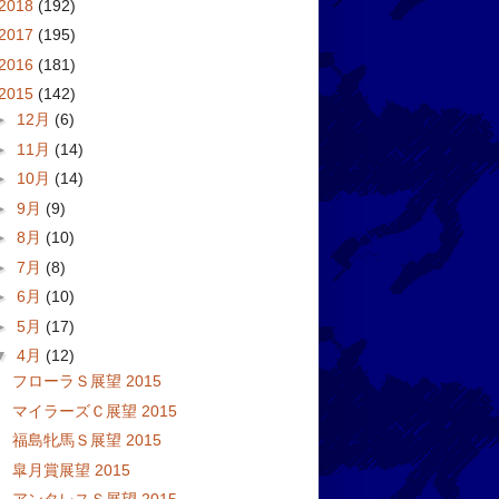
2018
(192)
2017
(195)
2016
(181)
2015
(142)
►
12月
(6)
►
11月
(14)
►
10月
(14)
►
9月
(9)
►
8月
(10)
►
7月
(8)
►
6月
(10)
►
5月
(17)
▼
4月
(12)
フローラＳ展望 2015
マイラーズＣ展望 2015
福島牝馬Ｓ展望 2015
皐月賞展望 2015