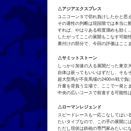
△アジアエクスプレス
ユニコーンＳで切れ負けしたかと思え
その適性の判断は現段階では本当に
すれば、やはりある程度溜めも効く
したがってここの展開もこなす可能
裏付けの部分で、今回の評価はここ
△サミットストーン
しっかり加速の入る展開だった東京
自体は嵌ってもいいはずだし、そも
超大型馬が不良馬場の2400ｍ戦で負
斤量を背負う立場で、ここで一発と
中央の広いコースで前進する可能性
△ローマンレジェンド
スピードレースも一応こなしてはい
たいタイプなので、この手の展開に
ただし現状は鉄砲の専門家みたいに