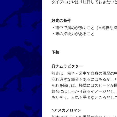
タイプにはやはり注目しておきたい
好走の条件
・道中で溜めが効くこと（≒純粋な
・末の持続力があること
予想
◎ナムラビクター
前走は、前半～道中で自身の履歴の
崩れ過ぎな部分もあるにはあるが、
それを除けば、極端にはスピードが
舞台にはしっかり嵌るイメージだし
ありそう。人気も手頃なところだし
○アスカノロマン