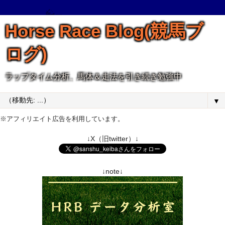
Horse Race Blog(競馬ブ
ログ)
ラップタイム分析、馬体＆走法を引き続き勉強中
▼
※アフィリエイト広告を利用しています。
↓X（旧twitter）↓
↓note↓