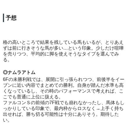
予想
格の高いところで結果を残している馬もいるが、とりあえ
ずは前に行きそうな馬が多い…という印象。少しだけ喧嘩
を売りつつ、平均的に脚を使えそうなタイプを選んでみ
る。
◎ナムラアトム
6Fの未勝利戦では、展開に引っ張られつつ、前後半をイー
ブンに近い内容でまとめての勝利。自身が踏んだ水準も高
くなっているし、その時のパフォーマンスで考えれば、こ
こでも普通に上位に扱える。
ファルコンＳの前傾の7F戦でも崩れなかったし、馬体もし
っかりしている印象で、最内枠からロスなく→上手く持ち
出せれば、勝ち切る可能性は十分にありそう。期待した
い。