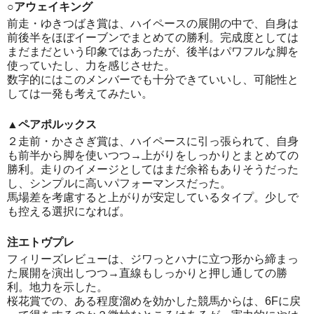
○アウェイキング
前走・ゆきつばき賞は、ハイペースの展開の中で、自身は
前後半をほぼイーブンでまとめての勝利。完成度としては
まだまだという印象ではあったが、後半はパワフルな脚を
使っていたし、力を感じさせた。
数字的にはこのメンバーでも十分できていいし、可能性と
しては一発も考えてみたい。
▲ペアポルックス
２走前・かささぎ賞は、ハイペースに引っ張られて、自身
も前半から脚を使いつつ→上がりをしっかりとまとめての
勝利。走りのイメージとしてはまだ余裕もありそうだった
し、シンプルに高いパフォーマンスだった。
馬場差を考慮すると上がりが安定しているタイプ。少しで
も控える選択になれば。
注エトヴプレ
フィリーズレビューは、ジワっとハナに立つ形から締まっ
た展開を演出しつつ→直線もしっかりと押し通しての勝
利。地力を示した。
桜花賞での、ある程度溜めを効かした競馬からは、6Fに戻