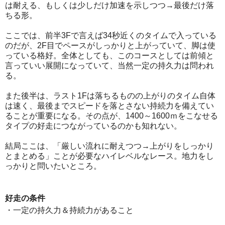
は耐える、もしくは少しだけ加速を示しつつ→最後だけ落
ちる形。
ここでは、前半3Fで言えば34秒近くのタイムで入っている
のだが、2F目でペースがしっかりと上がっていて、脚は使
っている格好。全体としても、このコースとしては前傾と
言っていい展開になっていて、当然一定の持久力は問われ
る。
また後半は、ラスト1Fは落ちるものの上がりのタイム自体
は速く、最後までスピードを落とさない持続力を備えてい
ることが重要になる。その点が、1400～1600ｍをこなせる
タイプの好走につながっているのかも知れない。
結局ここは、「厳しい流れに耐えつつ→上がりをしっかり
とまとめる」ことが必要なハイレベルなレース。地力をし
っかりと問いたいところ。
好走の条件
・一定の持久力＆持続力があること