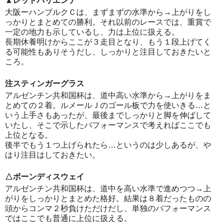
▲レッドバリエンテ
大阪ーハンブルクＣは、まずまずの水準から→上がりをし
っかりとまとめての勝利。それ以前のレースでは、重賞で
一定の地力も示しているし、力は上位に扱える。
長期休養明けからここが３走目となり、もう１段上げてく
る可能性もありそうだし、しっかりと注目しておきたいと
ころ。
注スティンガーグラス
アルゼンチン共和国杯は、道中高い水準から→上がりをま
とめての２着。ルメールＪのゴール板で力を使いきる…と
いう上手さもあったが、最後までしっかりと脚を伸ばして
いたし、そこで示したパフォーマンスで考えればここでも
上位となる。
後半でもう１つ上げられたら…というのは少しあるが、や
はり注目はしておきたい。
△ボーンディスウェイ
アルゼンチン共和国杯は、道中を高い水準で進めつつ→上
がりをしっかりとまとめた格好。結果は８着だったものの
頭からコンマ２秒負けただけだし、単独のパフォーマンス
ではここでも普通に上位に扱える。