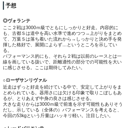
予想
◎ヴォランテ
ここ２戦は3000ｍ級でともにしっかりと好走。内容的に
も、古都Ｓは道中を高い水準で進めつつ→上がりをまとめ
て、万葉Ｓは落ち着いた流れから→しっかりと決め手を発
揮した格好で、展開によらず…というところを示してい
る。
パフォーマンス的にも、それら２戦は以前のレースとは一
線を画している扱いで、距離適性の部分での可能性を大い
に感じさせる。ここは期待してみたい。
○ローザサンリヴァル
近走はずっと好走を続けている中で、安定して上がりをま
とめられている。器用さには欠ける印象で取りこぼしもあ
るが、とりあえず中身の良さは感じさせる。
大きな走りからは3000ｍ級で前進を示す可能性もありそう
だし、示している（全体の）パフォーマンスを考えると、
今回の53kgという斤量はハッキリ軽い。注目したい。