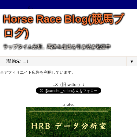
Horse Race Blog(競馬ブ
ログ)
ラップタイム分析、馬体＆走法を引き続き勉強中
▼
※アフィリエイト広告を利用しています。
↓X（旧twitter）↓
↓note↓