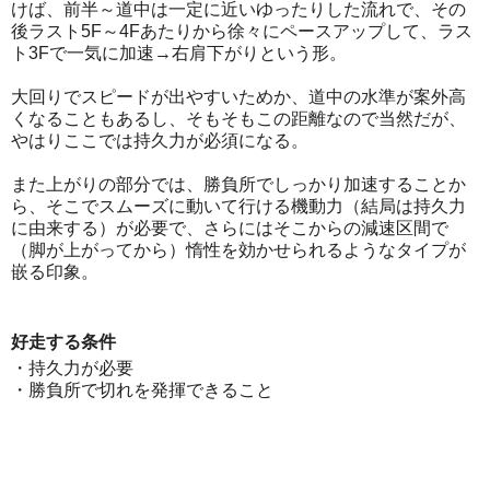
けば、前半～道中は一定に近いゆったりした流れで、その
後ラスト5F～4Fあたりから徐々にペースアップして、ラス
ト3Fで一気に加速→右肩下がりという形。
大回りでスピードが出やすいためか、道中の水準が案外高
くなることもあるし、そもそもこの距離なので当然だが、
やはりここでは持久力が必須になる。
また上がりの部分では、勝負所でしっかり加速することか
ら、そこでスムーズに動いて行ける機動力（結局は持久力
に由来する）が必要で、さらにはそこからの減速区間で
（脚が上がってから）惰性を効かせられるようなタイプが
嵌る印象。
好走する条件
・持久力が必要
・勝負所で切れを発揮できること