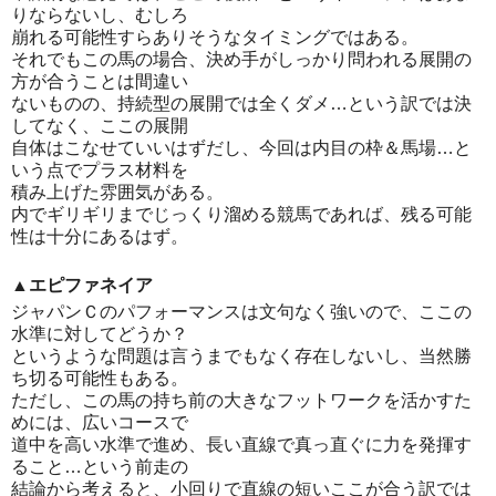
りならないし、むしろ
崩れる可能性すらありそうなタイミングではある。
それでもこの馬の場合、決め手がしっかり問われる展開の
方が合うことは間違い
ないものの、持続型の展開では全くダメ…という訳では決
してなく、ここの展開
自体はこなせていいはずだし、今回は内目の枠＆馬場…と
いう点でプラス材料を
積み上げた雰囲気がある。
内でギリギリまでじっくり溜める競馬であれば、残る可能
性は十分にあるはず。
▲エピファネイア
ジャパンＣのパフォーマンスは文句なく強いので、ここの
水準に対してどうか？
というような問題は言うまでもなく存在しないし、当然勝
ち切る可能性もある。
ただし、この馬の持ち前の大きなフットワークを活かすた
めには、広いコースで
道中を高い水準で進め、長い直線で真っ直ぐに力を発揮す
ること…という前走の
結論から考えると、小回りで直線の短いここが合う訳では