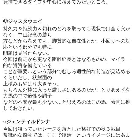
発揮できるタイプを中心に考えてみたいところ。
◎ジャスタウェイ
持久力＆持続力＆切れのどれを取っても現状では全く穴が
なく、中山記念の勝ち
方などから考えても、脚質的な自在性とか、小回りへの対
応という部分でも特に
問題は見当たらない。
今回は前走から更なる距離延長とはなるものの、マイラー
的な資質を備えている
ことが重要…という部分でむしろ適性的な前進が見込める
くらいだし、状態面の
上積みもやはり大きそう。
もちろん外枠に入った厳しさはあるのだが、とりあえず有
力馬の中で適性や調子
などの不安が最も少ない…と思えるのはこの馬。素直に推
しておきたい。
○ジェンティルドンナ
今回は狙っていたレースを落とした格好での秋３戦目。
常識的な感覚では、ここで復活！というイメージにはあま