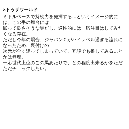
×トゥザワールド
ミドルペースで持続力を発揮する…というイメージ的に
は、この手の舞台には
嵌って良さそうな馬だし、適性的には一応注目はしてみた
くなる存在。
ただし今年の場合、ジャパンＣがハイレベル過ぎる流れに
なったため、裏付けの
次元が全く違ってしまっていて、冗談でも推してみる…と
かは無理。
一応世代上位のこの馬あたりで、どの程度出来るかをただ
ただチェックしたい。