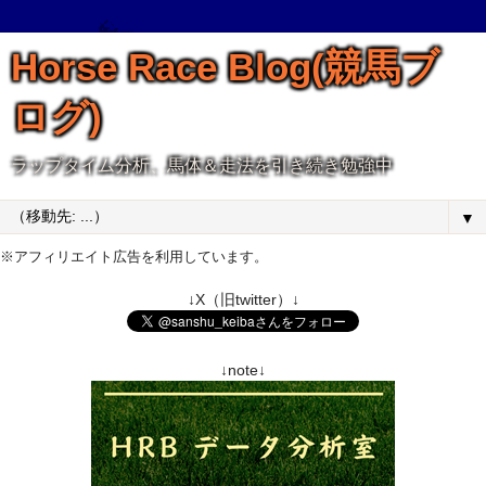
Horse Race Blog(競馬ブ
ログ)
ラップタイム分析、馬体＆走法を引き続き勉強中
▼
※アフィリエイト広告を利用しています。
↓X（旧twitter）↓
↓note↓