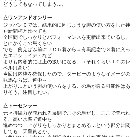
どうしてもなってしまう…。
△ワンアンドオンリー
ジャパンＣでは、結果的に同じような脚の使い方をした神
戸新聞杯と比べても、
全区間でしっかりとパフォーマンスを更新出来ているし、
とにかくこの馬くらい
でも、例えば以前にＪＣ５着から→有馬記念で３着に入っ
たエアシェイディなど
よりも内容的には上の扱いになる。（それくらいＪＣのレ
ベルは高い）
今回は内枠を確保したので、ダービーのようなイメージの
競馬ならば、道中～
上がり…という脚の使い方をするこの馬が嵌る可能性はあ
りそう。注目したい。
△トーセンラー
元々持続力が問われる展開でこその馬だし、ここで問われ
る、高い水準で道中を
進めつつ→上がりをしっかりとまとめる…という部分に関
しても、天皇賞とか、