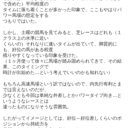
で含めた）平均程度の
タイムに落ち着くことが多かった印象で、ここもやはりパ
ワー馬場の想定をする
つもりではいた。
しかし、土曜の競馬を見てみると、芝レースはどれも（１
クラス上の水準に近い
くらいの）それなりに速いタイムが出ていて、脚質的に
も、好位の馬がある程度
残りやすくなっている印象を受けた。
（１ヶ月使って徐々に馬場が踏み固められてきて、その結
果、このタイミングで
時計が出始めた…という考えでいいのかも知れない）
もちろん高速馬場という訳ではないので、内先行有利とま
では言えないのだが、
少なくとも今回は単純な外差しとかパワータイプ向き…と
いうようなレースとは
違ったものになりそうな雰囲気。
したがってイメージとしては、好位～好位差しくらいのポ
ジションから持続力を