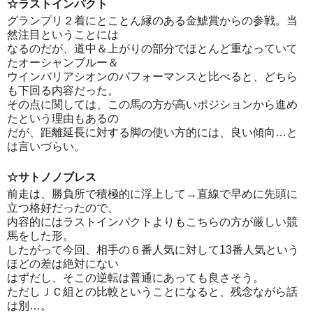
☆ラストインパクト
グランプリ２着にとことん縁のある金鯱賞からの参戦。当
然注目ということには
なるのだが、道中＆上がりの部分でほとんど重なっていて
たオーシャンブルー＆
ウインバリアシオンのパフォーマンスと比べると、どちら
も下回る内容だった。
その点に関しては、この馬の方が高いポジションから進め
たという理由もあるの
だが、距離延長に対する脚の使い方的には、良い傾向…と
は言いづらい。
☆サトノノブレス
前走は、勝負所で積極的に浮上して→直線で早めに先頭に
立つ格好だったので、
内容的にはラストインパクトよりもこちらの方が厳しい競
馬をした形。
したがって今回、相手の６番人気に対して13番人気という
ほどの差は絶対にない
はずだし、そこの逆転は普通にあっても良さそう。
ただしＪＣ組との比較ということになると、残念ながら話
は別…。