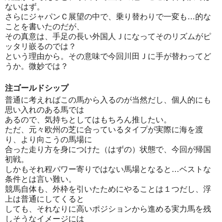
ないはず。
さらにジャパンＣ展望の中で、乗り替わりで一変も…的な
ことを書いたのだが、
その真意は、手足の長い外国人Ｊになってそのリズムがピ
ッタリ嵌るのでは？
という理由から。その意味で今回川田Ｊに手が替わってど
うか。微妙では？
注ゴールドシップ
普通に考えればこの馬から入るのが当然だし、個人的にも
思い入れのある馬では
あるので、気持ちとしてはもちろん推したい。
ただ、元々欧州の芝に合っているタイプが実際に海を渡
り、より向こうの馬場に
合った走り方を身につけた（はずの）状態で、今回が帰国
初戦。
しかもそれ程パワー寄りではない馬場となると…ベストな
条件とは言い難い。
競馬自体も、外枠を引いたためにやることは１つだし、浮
上は普通にしてくると
しても、それなりに高いポジションから進める実力馬を残
しそうなイメージには