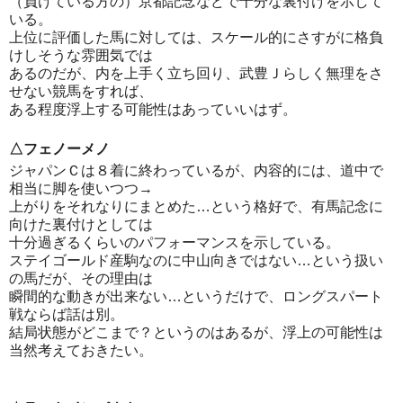
（負けている方の）京都記念などで十分な裏付けを示して
いる。
上位に評価した馬に対しては、スケール的にさすがに格負
けしそうな雰囲気では
あるのだが、内を上手く立ち回り、武豊Ｊらしく無理をさ
せない競馬をすれば、
ある程度浮上する可能性はあっていいはず。
△フェノーメノ
ジャパンＣは８着に終わっているが、内容的には、道中で
相当に脚を使いつつ→
上がりをそれなりにまとめた…という格好で、有馬記念に
向けた裏付けとしては
十分過ぎるくらいのパフォーマンスを示している。
ステイゴールド産駒なのに中山向きではない…という扱い
の馬だが、その理由は
瞬間的な動きが出来ない…というだけで、ロングスパート
戦ならば話は別。
結局状態がどこまで？というのはあるが、浮上の可能性は
当然考えておきたい。