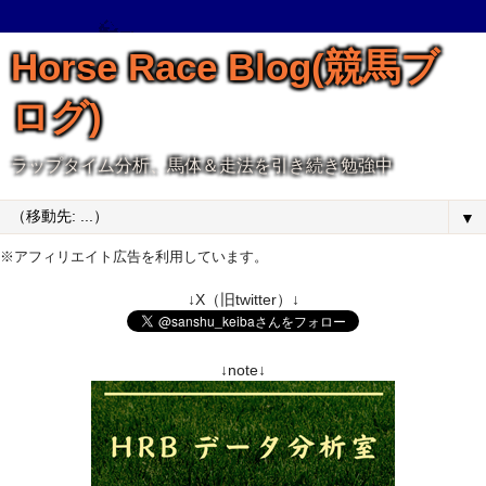
Horse Race Blog(競馬ブ
ログ)
ラップタイム分析、馬体＆走法を引き続き勉強中
▼
※アフィリエイト広告を利用しています。
↓X（旧twitter）↓
↓note↓