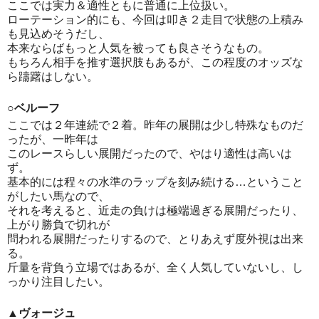
ここでは実力＆適性ともに普通に上位扱い。
ローテーション的にも、今回は叩き２走目で状態の上積み
も見込めそうだし、
本来ならばもっと人気を被っても良さそうなもの。
もちろん相手を推す選択肢もあるが、この程度のオッズな
ら躊躇はしない。
○ベルーフ
ここでは２年連続で２着。昨年の展開は少し特殊なものだ
ったが、一昨年は
このレースらしい展開だったので、やはり適性は高いは
ず。
基本的には程々の水準のラップを刻み続ける…ということ
がしたい馬なので、
それを考えると、近走の負けは極端過ぎる展開だったり、
上がり勝負で切れが
問われる展開だったりするので、とりあえず度外視は出来
る。
斤量を背負う立場ではあるが、全く人気していないし、し
っかり注目したい。
▲ヴォージュ