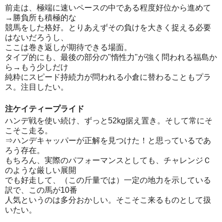
前走は、極端に速いペースの中である程度好位から進めて
→勝負所も積極的な
競馬をした格好。とりあえずその負けを大きく捉える必要
はないだろうし、
ここは巻き返しが期待できる場面。
タイプ的にも、最後の部分の"惰性力"が強く問われる福島か
ら→もう少しだけ
純粋にスピード持続力が問われる小倉に替わることもプラ
ス。注目したい。
注ケイティープライド
ハンデ戦を使い続け、ずっと52kg据え置き。そして常にそ
こそこ走る。
⇒ハンデキャッパーが正解を見つけた！と思っているであ
ろう存在。
もちろん、実際のパフォーマンスとしても、チャレンジＣ
のような厳しい展開
でも好走して、（この斤量では）一定の地力を示している
訳で、この馬が10番
人気というのは多分おかしい。そこそこ来るものとして扱
いたい。