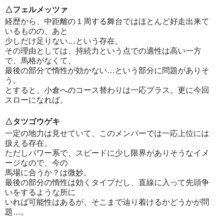
△フェルメッツァ
経歴から、中距離の１周する舞台ではほとんど好走出来て
いるものの、あと
少しだけ足りない…という存在。
その理由としては、持続力という点での適性は高い一方
で、馬格がなくて、
最後の部分で惰性が効かない…という部分に問題がありそ
う。
とすると、小倉へのコース替わりは一応プラス。更に今回
スローになれば。
△タツゴウゲキ
一定の地力は見せていて、このメンバーでは一応上位には
扱える存在。
ただしパワー系で、スピードに少し限界がありそうなイメ
ージなので、今の
馬場に合うか？は微妙。
最後の部分の惰性は効くタイプだし、直線に入って先頭争
いをするような所に
いれば可能性はあるが、そこまで辿り着けるかどうかが問
題…。