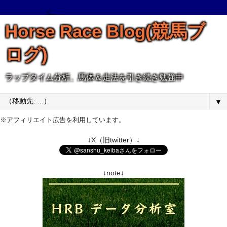
Horse Race Blog(競馬ブ
ログ)
ラップタイム分析、馬体＆走法を引き続き勉強中
▼
※アフィリエイト広告を利用しています。
↓X（旧twitter）↓
↓note↓