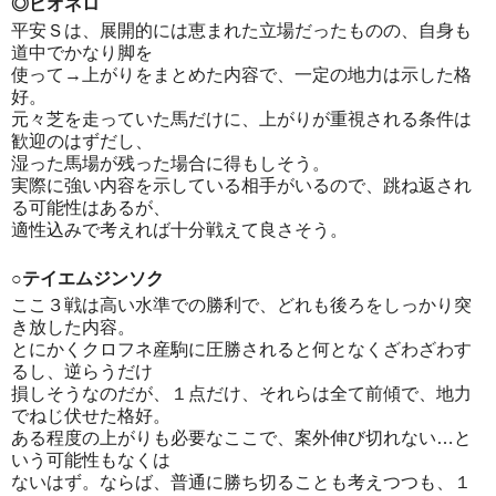
◎ピオネロ
平安Ｓは、展開的には恵まれた立場だったものの、自身も
道中でかなり脚を
使って→上がりをまとめた内容で、一定の地力は示した格
好。
元々芝を走っていた馬だけに、上がりが重視される条件は
歓迎のはずだし、
湿った馬場が残った場合に得もしそう。
実際に強い内容を示している相手がいるので、跳ね返され
る可能性はあるが、
適性込みで考えれば十分戦えて良さそう。
○テイエムジンソク
ここ３戦は高い水準での勝利で、どれも後ろをしっかり突
き放した内容。
とにかくクロフネ産駒に圧勝されると何となくざわざわす
るし、逆らうだけ
損しそうなのだが、１点だけ、それらは全て前傾で、地力
でねじ伏せた格好。
ある程度の上がりも必要なここで、案外伸び切れない…と
いう可能性もなくは
ないはず。ならば、普通に勝ち切ることも考えつつも、１