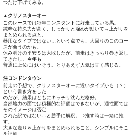
つだけ下げてみる。
▲クリノスターオー
このレースでは毎年コンスタントに好走している馬。
純粋な持久力が高く、しっかりと溜めが効いて→上がりを
まとめられる点と、
器用なタイプではない…という点でも、大回りのこのコー
スが合うのかも。
休み明けの平安Ｓは大敗したが、前走はきっちり巻き返し
てきたし、今年も
普通に上位にはいそう。とりあえず人気は甘く感じる。
注ロンドンタウン
前走の予想で、クリノスターオーに近いタイプかも（？）
という書き方をした
のだが、結果はともにキッチリ沈んだ格好。
当然地力の面では積極的な評価はできないが、適性面では
そのイメージは否定
された訳ではない…と勝手に解釈。⇒推す時は一緒に推
す。
大きな走り＆上がりをまとめられること。シンプルにそこ
を評価。