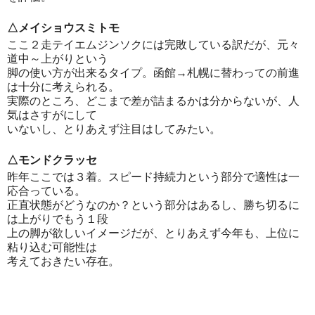
△メイショウスミトモ
ここ２走テイエムジンソクには完敗している訳だが、元々
道中～上がりという
脚の使い方が出来るタイプ。函館→札幌に替わっての前進
は十分に考えられる。
実際のところ、どこまで差が詰まるかは分からないが、人
気はさすがにして
いないし、とりあえず注目はしてみたい。
△モンドクラッセ
昨年ここでは３着。スピード持続力という部分で適性は一
応合っている。
正直状態がどうなのか？という部分はあるし、勝ち切るに
は上がりでもう１段
上の脚が欲しいイメージだが、とりあえず今年も、上位に
粘り込む可能性は
考えておきたい存在。