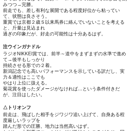
みつつ→完勝。
前走でも、差し有利な展開である程度好位から粘ってい
て、状態は良さそう。
重賞では京都２歳Ｓ以来馬券に絡んでいないことを考える
と、斤量は見込まれ
過ぎの印象だが、好走の可能性は十分あるはず。
注ウインガナドル
ラジオNIKKEI賞では、前半～道中をまずまずの水準で進め
て→後半もしっかり
持続させる形での２着。
新潟記念でも高いパフォーマンスを示している訳だし、実
力＆適性はここでも
やはり上位に扱える。
菊花賞を使ったダメージがなければ…という条件付きだ
が、注目はしたい。
△トリオンフ
前走は、飛ばした相手をジワジワ追い上げて、自身ある程
度厳しいラップを
踏んだ形での圧勝。地力は当然高いはず。