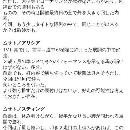
ただし、大型馬でコーナリングが微妙なところがあり、同
舞台での勝利もある
ものの、その時は開催最終日の芝で外を大きく回した内
容。
今回、もう少しタイトな隊列の中で、同じことが出来る
か？は微妙かも。
△サトノアリシア
TVｈ賞では、前半～道中が極端に締まった展開の中で好
走。
３歳７月の準ＯＰでそのパフォーマンスを示せる馬が弱い
はずがない。多分。
前走でも、好内容で勝ち切っていて状態は良さそうだし、
今回は51kgで枠も
良いところを引いた。
より強く推すだけの裏付けはないが、好走の可能性は考え
ておきたい存在。
△サトノスティング
前走は、休み明けながら、後半かなり長い脚が問われる展
開で勝利。
今回は斤量も軽いし、叩き２走目の上積みがあれば、この