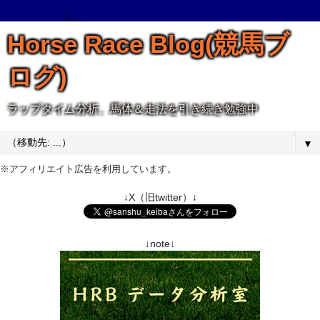
Horse Race Blog(競馬ブ
ログ)
ラップタイム分析、馬体＆走法を引き続き勉強中
▼
※アフィリエイト広告を利用しています。
↓X（旧twitter）↓
↓note↓