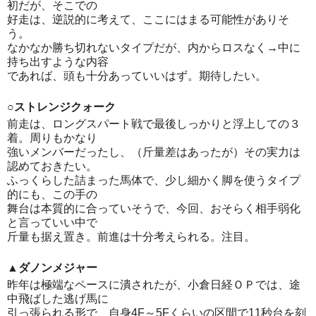
初だが、そこでの
好走は、逆説的に考えて、ここにはまる可能性がありそ
う。
なかなか勝ち切れないタイプだが、内からロスなく→中に
持ち出すような内容
であれば、頭も十分あっていいはず。期待したい。
○ストレンジクォーク
前走は、ロングスパート戦で最後しっかりと浮上しての３
着。周りもかなり
強いメンバーだったし、（斤量差はあったが）その実力は
認めておきたい。
ふっくらした詰まった馬体で、少し細かく脚を使うタイプ
的にも、この手の
舞台は本質的に合っていそうで、今回、おそらく相手弱化
と言っていい中で
斤量も据え置き。前進は十分考えられる。注目。
▲ダノンメジャー
昨年は極端なペースに潰されたが、小倉日経ＯＰでは、途
中飛ばした逃げ馬に
引っ張られる形で、自身4F～5Fくらいの区間で11秒台を刻