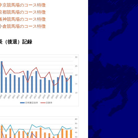
中京競馬場のコース特徴
京都競馬場のコース特徴
阪神競馬場のコース特徴
小倉競馬場のコース特徴
長（後退）記録