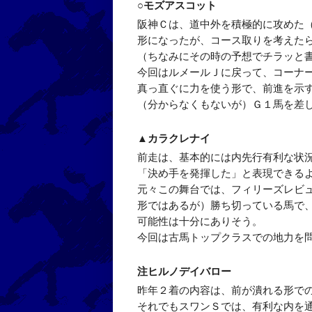
○モズアスコット
阪神Ｃは、道中外を積極的に攻めた
形になったが、コース取りを考えた
（ちなみにその時の予想でチラッと
今回はルメールＪに戻って、コーナ
真っ直ぐに力を使う形で、前進を示
（分からなくもないが）Ｇ１馬を差
▲カラクレナイ
前走は、基本的には内先行有利な状
「決め手を発揮した」と表現できる
元々この舞台では、フィリーズレビ
形ではあるが）勝ち切っている馬で
可能性は十分にありそう。
今回は古馬トップクラスでの地力を
注ヒルノデイバロー
昨年２着の内容は、前が潰れる形で
それでもスワンＳでは、有利な内を