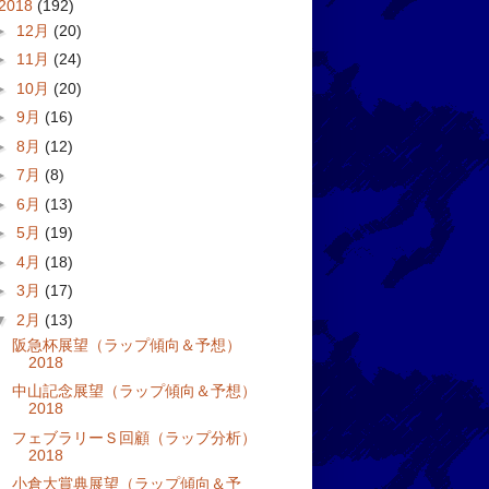
2018
(192)
►
12月
(20)
►
11月
(24)
►
10月
(20)
►
9月
(16)
►
8月
(12)
►
7月
(8)
►
6月
(13)
►
5月
(19)
►
4月
(18)
►
3月
(17)
▼
2月
(13)
阪急杯展望（ラップ傾向＆予想）
2018
中山記念展望（ラップ傾向＆予想）
2018
フェブラリーＳ回顧（ラップ分析）
2018
小倉大賞典展望（ラップ傾向＆予