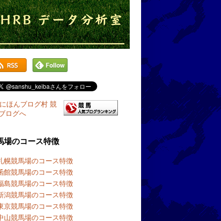
馬場のコース特徴
札幌競馬場のコース特徴
函館競馬場のコース特徴
福島競馬場のコース特徴
新潟競馬場のコース特徴
東京競馬場のコース特徴
中山競馬場のコース特徴