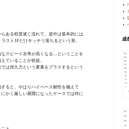
からある程度速く流れて、道中は基本的には
成
、ラスト1Fだけキッチリ落ちるという形。
的なスピード水準が高くなる…ということを
備えていることが前提。
第では持久力という要素をプラスするという
識すると、やはりハイペース耐性を備えて
とにかく厳しい展開になったケースでは特に
ること