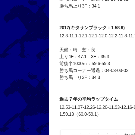
勝ち馬上り3F：34.1
2017(キタサンブラック：1.58.9)
12.3-11.1-12.1-12.1-12.0-12.2-11.8-11.
天候：晴 芝：良
上り4F：47.1 3F：35.3
前後半1000ｍ：59.6-59.3
勝ち馬コーナー通過：04-03-03-02
勝ち馬上り3F：34.3
過去７年の平均ラップタイム
12.53-11.07-12.26-12.20-11.93-12.16-
1.59.13（60.0-59.1）