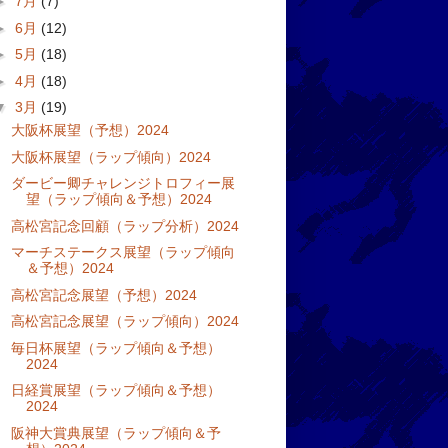
►
7月
(7)
►
6月
(12)
►
5月
(18)
►
4月
(18)
▼
3月
(19)
大阪杯展望（予想）2024
大阪杯展望（ラップ傾向）2024
ダービー卿チャレンジトロフィー展
望（ラップ傾向＆予想）2024
高松宮記念回顧（ラップ分析）2024
マーチステークス展望（ラップ傾向
＆予想）2024
高松宮記念展望（予想）2024
高松宮記念展望（ラップ傾向）2024
毎日杯展望（ラップ傾向＆予想）
2024
日経賞展望（ラップ傾向＆予想）
2024
阪神大賞典展望（ラップ傾向＆予