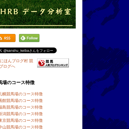
馬場のコース特徴
札幌競馬場のコース特徴
函館競馬場のコース特徴
福島競馬場のコース特徴
新潟競馬場のコース特徴
東京競馬場のコース特徴
中山競馬場のコース特徴