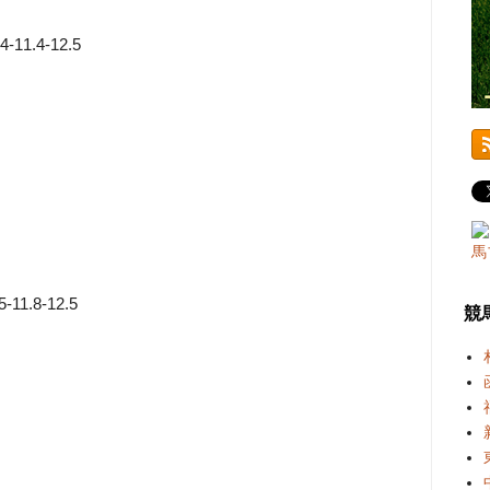
.4-11.4-12.5
5-11.8-12.5
競