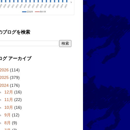
のブログを検索
ログ アーカイブ
2026
(114)
2025
(379)
2024
(176)
►
12月
(16)
►
11月
(22)
►
10月
(16)
►
9月
(12)
►
8月
(9)