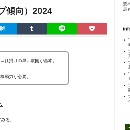
競
傾向）2024
馬
inf
ら→仕掛けの早い展開が基本。
の機動力が必要。
ム
てみる。