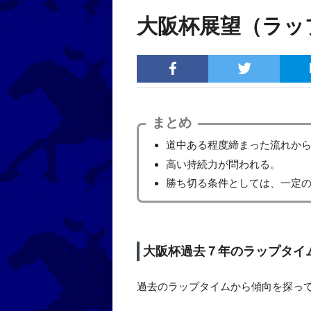
大阪杯展望（ラップ
まとめ
道中ある程度締まった流れか
高い持続力が問われる。
勝ち切る条件としては、一定
大阪杯過去７年のラップタイ
過去のラップタイムから傾向を探っ