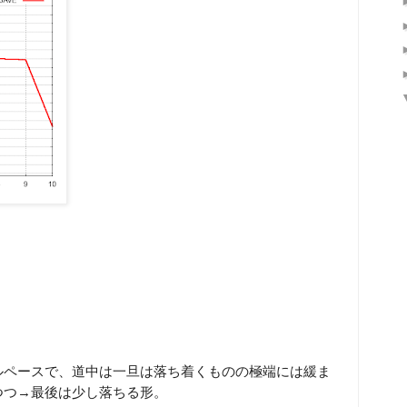
ルペースで、道中は一旦は落ち着くものの極端には緩ま
つつ→最後は少し落ちる形。