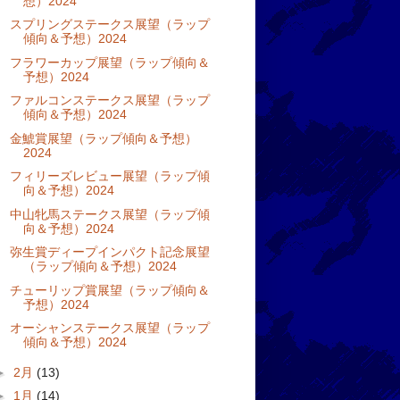
想）2024
スプリングステークス展望（ラップ
傾向＆予想）2024
フラワーカップ展望（ラップ傾向＆
予想）2024
ファルコンステークス展望（ラップ
傾向＆予想）2024
金鯱賞展望（ラップ傾向＆予想）
2024
フィリーズレビュー展望（ラップ傾
向＆予想）2024
中山牝馬ステークス展望（ラップ傾
向＆予想）2024
弥生賞ディープインパクト記念展望
（ラップ傾向＆予想）2024
チューリップ賞展望（ラップ傾向＆
予想）2024
オーシャンステークス展望（ラップ
傾向＆予想）2024
►
2月
(13)
►
1月
(14)