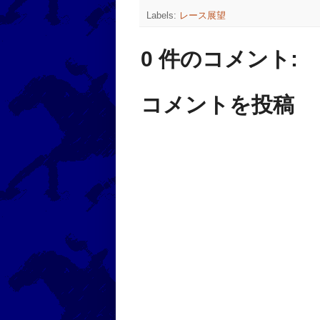
Labels:
レース展望
0 件のコメント:
コメントを投稿