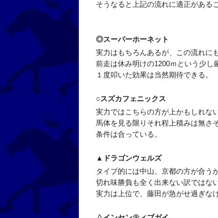
そうなると上記の流れに適正がある
◎スーパーホーネット
実力はもちろんあるが、この流れに
前走は休み明けの1200ｍという少
１度叩いた効果は当然期待できる。
○スズカフェニックス
実力ではこちらの方が上かもしれな
馬体を見る限りそれ程上積みは無さ
条件は合っている。
▲ドラゴンウェルズ
タイプ的には中山、京都の方が合う
切れ味勝負も全く出来ない訳ではな
実力は上位で、藤田が急がせ過ぎな
△インセンティブガイ