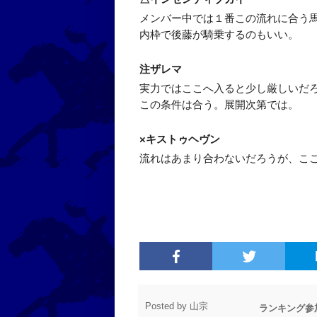
メンバー中では１番この流れに合う
内枠で後藤が騎乗するのもいい。
注ザレマ
実力ではここへ入ると少し厳しいだ
この条件は合う。展開次第では。
×キストゥヘヴン
流れはあまり合わないだろうが、こ
Posted by
山宗
ランキング参