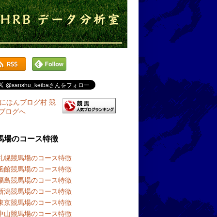
馬場のコース特徴
札幌競馬場のコース特徴
函館競馬場のコース特徴
福島競馬場のコース特徴
新潟競馬場のコース特徴
東京競馬場のコース特徴
中山競馬場のコース特徴