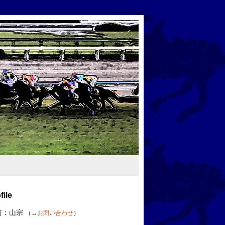
file
前：山宗
（→
お問い合わせ
）