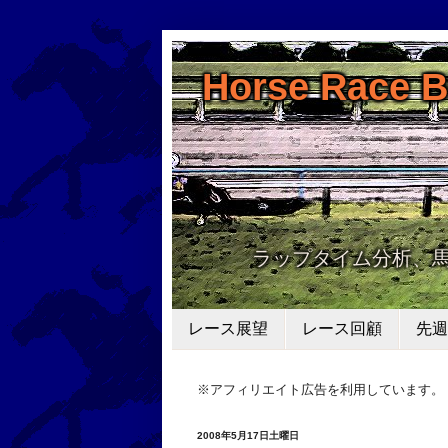
Horse Race
ラップタイム分析、
レース展望
レース回顧
先週
※アフィリエイト広告を利用しています。
2008年5月17日土曜日