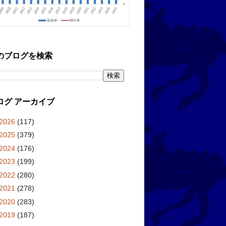
のブログを検索
ログ アーカイブ
2026
(117)
2025
(379)
2024
(176)
2023
(199)
2022
(280)
2021
(278)
2020
(283)
2019
(187)