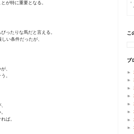
ことが特に重要となる。
もぴったりな馬だと言える。
こ
し厳しい条件だったが、
ブ
いが、
►
そう。
►
►
►
►
が、
►
い。
ければ。
►
►