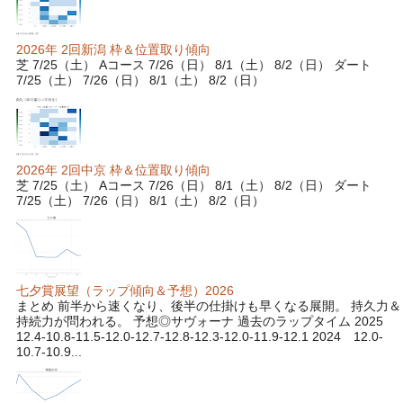
2026年 2回新潟 枠＆位置取り傾向
芝 7/25（土） Aコース 7/26（日） 8/1（土） 8/2（日） ダート
7/25（土） 7/26（日） 8/1（土） 8/2（日）
2026年 2回中京 枠＆位置取り傾向
芝 7/25（土） Aコース 7/26（日） 8/1（土） 8/2（日） ダート
7/25（土） 7/26（日） 8/1（土） 8/2（日）
七夕賞展望（ラップ傾向＆予想）2026
まとめ 前半から速くなり、後半の仕掛けも早くなる展開。 持久力＆
持続力が問われる。 予想◎サヴォーナ 過去のラップタイム 2025
12.4-10.8-11.5-12.0-12.7-12.8-12.3-12.0-11.9-12.1 2024 12.0-
10.7-10.9...