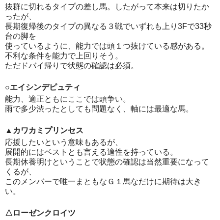
抜群に切れるタイプの差し馬。したがって本来は切りたか
ったが、
長期復帰後のタイプの異なる３戦でいずれも上り3Fで33秒
台の脚を
使っているように、能力では頭１つ抜けている感がある。
不利な条件を能力で上回りそう。
ただドバイ帰りで状態の確認は必須。
○エイシンデピュティ
能力、適正ともにここでは頭争い。
雨で多少渋ったとしても問題なく、軸には最適な馬。
▲カワカミプリンセス
応援したいという意味もあるが、
展開的にはベストとも言える適性を持っている。
長期休養明けということで状態の確認は当然重要になって
くるが、
このメンバーで唯一まともなＧ１馬なだけに期待は大き
い。
△ローゼンクロイツ