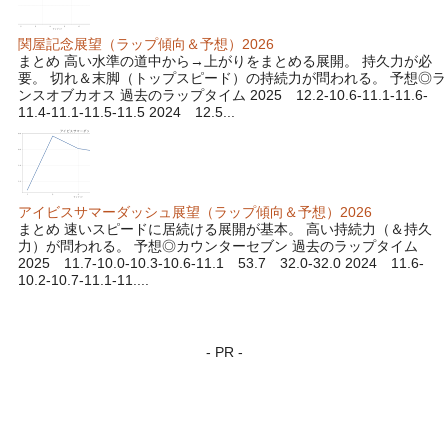
関屋記念展望（ラップ傾向＆予想）2026
まとめ 高い水準の道中から→上がりをまとめる展開。 持久力が必
要。 切れ＆末脚（トップスピード）の持続力が問われる。 予想◎ラ
ンスオブカオス 過去のラップタイム 2025 12.2-10.6-11.1-11.6-
11.4-11.1-11.5-11.5 2024 12.5...
アイビスサマーダッシュ展望（ラップ傾向＆予想）2026
まとめ 速いスピードに居続ける展開が基本。 高い持続力（＆持久
力）が問われる。 予想◎カウンターセブン 過去のラップタイム
2025 11.7-10.0-10.3-10.6-11.1 53.7 32.0-32.0 2024 11.6-
10.2-10.7-11.1-11....
- PR -