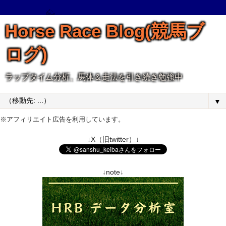
Horse Race Blog(競馬ブ
ログ)
ラップタイム分析、馬体＆走法を引き続き勉強中
▼
※アフィリエイト広告を利用しています。
↓X（旧twitter）↓
↓note↓