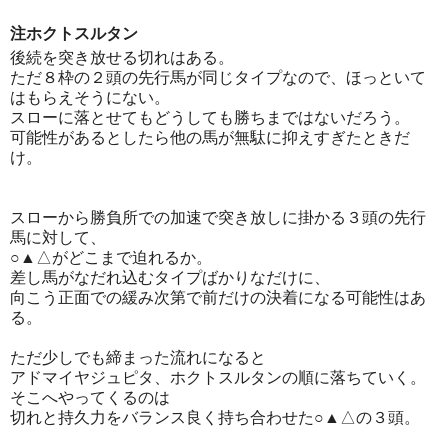
注ホクトスルタン
後続を突き放せる切れはある。
ただ８枠の２頭の先行馬が同じタイプなので、ほっといて
はもらえそうにない。
スローに落とせてもどうしても勝ちまではないだろう。
可能性があるとしたら他の馬が無駄に抑えすぎたときだ
け。
スローから勝負所での加速で突き放しに掛かる３頭の先行
馬に対して、
○▲△がどこまで迫れるか。
差し馬がなだれ込むタイプばかりなだけに、
向こう正面での緩み次第で前だけの決着になる可能性はあ
る。
ただ少しでも締まった流れになると
アドマイヤジュピタ、ホクトスルタンの順に落ちていく。
そこへやってくるのは
切れと持久力をバランス良く持ち合わせた○▲△の３頭。