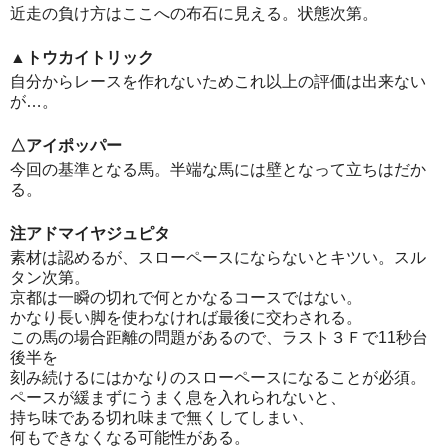
近走の負け方はここへの布石に見える。状態次第。
▲トウカイトリック
自分からレースを作れないためこれ以上の評価は出来ない
が…。
△アイポッパー
今回の基準となる馬。半端な馬には壁となって立ちはだか
る。
注アドマイヤジュピタ
素材は認めるが、スローペースにならないとキツい。スル
タン次第。
京都は一瞬の切れで何とかなるコースではない。
かなり長い脚を使わなければ最後に交わされる。
この馬の場合距離の問題があるので、ラスト３Ｆで11秒台
後半を
刻み続けるにはかなりのスローペースになることが必須。
ペースが緩まずにうまく息を入れられないと、
持ち味である切れ味まで無くしてしまい、
何もできなくなる可能性がある。