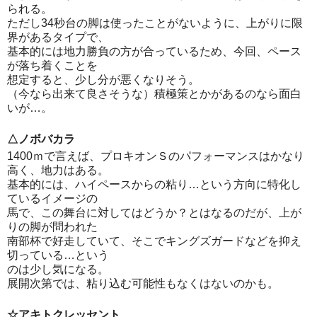
られる。
ただし34秒台の脚は使ったことがないように、上がりに限
界があるタイプで、
基本的には地力勝負の方が合っているため、今回、ペース
が落ち着くことを
想定すると、少し分が悪くなりそう。
（今なら出来て良さそうな）積極策とかがあるのなら面白
いが…。
△ノボバカラ
1400ｍで言えば、プロキオンＳのパフォーマンスはかなり
高く、地力はある。
基本的には、ハイペースからの粘り…という方向に特化し
ているイメージの
馬で、この舞台に対してはどうか？とはなるのだが、上が
りの脚が問われた
南部杯で好走していて、そこでキングズガードなどを抑え
切っている…という
のは少し気になる。
展開次第では、粘り込む可能性もなくはないのかも。
☆アキトクレッセント