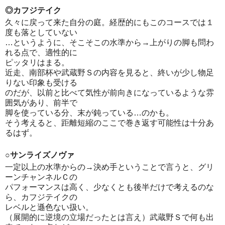
◎カフジテイク
久々に戻って来た自分の庭。経歴的にもこのコースでは１
度も落としていない
…というように、そこそこの水準から→上がりの脚も問わ
れる点で、適性的に
ピッタリはまる。
近走、南部杯や武蔵野Ｓの内容を見ると、終いが少し物足
りない印象も受ける
のだが、以前と比べて気性が前向きになっているような雰
囲気があり、前半で
脚を使っている分、末が鈍っている…のかも。
そう考えると、距離短縮のここで巻き返す可能性は十分あ
るはず。
○サンライズノヴァ
一定以上の水準からの→決め手ということで言うと、グリ
ーンチャンネルＣの
パフォーマンスは高く、少なくとも後半だけで考えるのな
ら、カフジテイクの
レベルと遜色ない扱い。
（展開的に逆境の立場だったとは言え）武蔵野Ｓで何も出