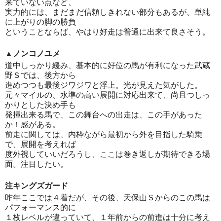
来ていない点など、
実力的には、まだまだ信頼しきれない部分もあるが、単純
に上がりの脚の勝負
ということならば、やはり好走は普通に出来て良さそう。
▲ノンコノユメ
道中しっかり緩み、基本的に好位の馬が有利になった武蔵
野Ｓでは、後方から
進めつつも最後ジワジワと浮上。光が見えた気がした。
元々マイルの、水準の高い展開に対応出来て、尚且つしっ
かりとした決め手も
発揮出来る馬で、この舞台への出走は、この手があった
か！感がある。
前走に関しては、内枠ながら最初から外を目指した騎乗
で、展開を考えれば
度外視していいだろうし、ここは巻き返しが期待できる場
面。注目したい。
注キングズガード
昨年ここでは４着だが、その後、天保山Ｓからのこの馬は
パフォーマンス的に
１枚レベルが違っていて、１年前からの前進は十分に考え