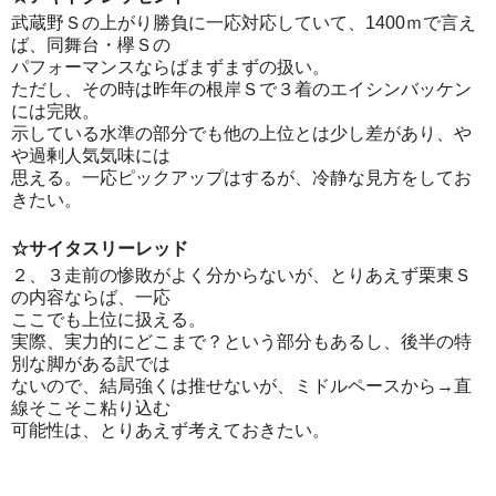
武蔵野Ｓの上がり勝負に一応対応していて、1400ｍで言え
ば、同舞台・欅Ｓの
パフォーマンスならばまずまずの扱い。
ただし、その時は昨年の根岸Ｓで３着のエイシンバッケン
には完敗。
示している水準の部分でも他の上位とは少し差があり、や
や過剰人気気味には
思える。一応ピックアップはするが、冷静な見方をしてお
きたい。
☆サイタスリーレッド
２、３走前の惨敗がよく分からないが、とりあえず栗東Ｓ
の内容ならば、一応
ここでも上位に扱える。
実際、実力的にどこまで？という部分もあるし、後半の特
別な脚がある訳では
ないので、結局強くは推せないが、ミドルペースから→直
線そこそこ粘り込む
可能性は、とりあえず考えておきたい。