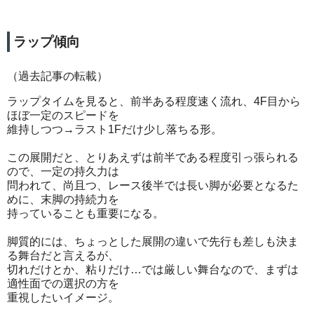
ラップ傾向
（過去記事の転載）
ラップタイムを見ると、前半ある程度速く流れ、4F目から
ほぼ一定のスピードを
維持しつつ→ラスト1Fだけ少し落ちる形。
この展開だと、とりあえずは前半である程度引っ張られる
ので、一定の持久力は
問われて、尚且つ、レース後半では長い脚が必要となるた
めに、末脚の持続力を
持っていることも重要になる。
脚質的には、ちょっとした展開の違いで先行も差しも決ま
る舞台だと言えるが、
切れだけとか、粘りだけ…では厳しい舞台なので、まずは
適性面での選択の方を
重視したいイメージ。