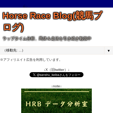
Horse Race Blog(競馬ブ
ログ)
ラップタイム分析、馬体＆走法を引き続き勉強中
▼
※アフィリエイト広告を利用しています。
↓X（旧twitter）↓
↓note↓