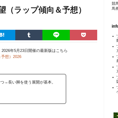
競
望（ラップ傾向＆予想）
馬
inf
2026年5月23日開催の最新版はこちら
想）2026
つつ→長い脚を使う展開が基本。