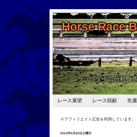
Horse Race
ラップタイム分析、
レース展望
レース回顧
先週
※アフィリエイト広告を利用しています。
2023年5月20日土曜日