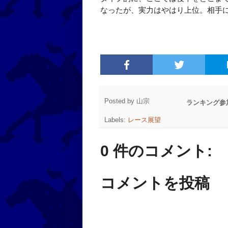
なったが、実力はやはり上位。相手
Posted by
山宗
ランキング参
Labels:
レース展望
0 件のコメント:
コメントを投稿