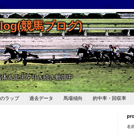
 Blog(競馬ブログ)
馬体＆走法を引き続き勉強中
のラップ
過去データ
馬場傾向
的中率・回収率
pro
名