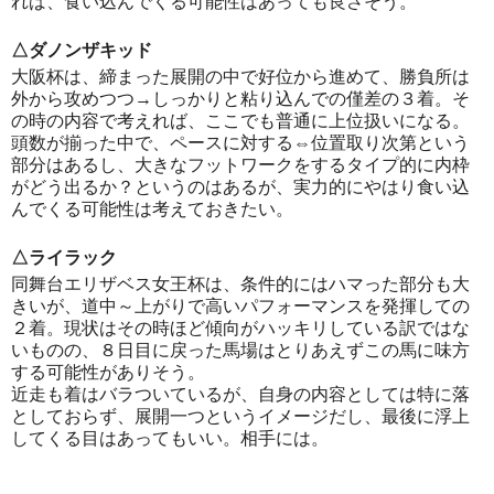
れば、食い込んでくる可能性はあっても良さそう。
△ダノンザキッド
大阪杯は、締まった展開の中で好位から進めて、勝負所は
外から攻めつつ→しっかりと粘り込んでの僅差の３着。そ
の時の内容で考えれば、ここでも普通に上位扱いになる。
頭数が揃った中で、ペースに対する⇔位置取り次第という
部分はあるし、大きなフットワークをするタイプ的に内枠
がどう出るか？というのはあるが、実力的にやはり食い込
んでくる可能性は考えておきたい。
△ライラック
同舞台エリザベス女王杯は、条件的にはハマった部分も大
きいが、道中～上がりで高いパフォーマンスを発揮しての
２着。現状はその時ほど傾向がハッキリしている訳ではな
いものの、８日目に戻った馬場はとりあえずこの馬に味方
する可能性がありそう。
近走も着はバラついているが、自身の内容としては特に落
としておらず、展開一つというイメージだし、最後に浮上
してくる目はあってもいい。相手には。