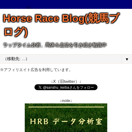
Horse Race Blog(競馬ブ
ログ)
ラップタイム分析、馬体＆走法を引き続き勉強中
▼
※アフィリエイト広告を利用しています。
↓X（旧twitter）↓
↓note↓