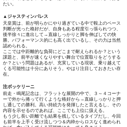
たい。
▲ジャスティンパレス
天皇賞は、前が明らかにやり過ぎている中で鞍上のペース
判断が光った格好だが、自身もある程度引っ張られつつ、
後半徐々に進出して→直線しっかりと脚を伸ばしての快
勝。パフォーマンス的にも高く出ているし、その力は当然
認められる。
ここでは中距離的な負荷にどこまで耐えられるか？という
課題と、前半が速くなりやすい舞台で位置取りをどうする
か？という問題はあるが、充実している現状、乗り越えて
くる可能性は十分にありそう。やはり注目しておきたい存
在。
注ボッケリーニ
前走・鳴尾記念は、フラットな展開の中で、３～４コーナ
ーで外から捲って行くような格好から→直線しっかりと押
し通しての勝利。高い持続力を発揮したと言えるし、その
内容を示せるのであれば、ここでも上位に扱える。
もう少し長い距離でも結果を残しているタイプだし、今回
も前半を上手く受け流しつつ＆内枠からロスなく進められ