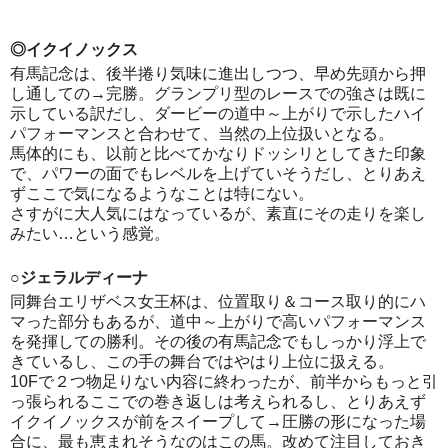
◎イクイノックス
有馬記念は、後半捲り気味に進出しつつ、早め先頭から押
し通しての→完勝。グランプリ型のレースでの強さは既に
示している訳だし、ダービーの道中～上がりで示したハイ
パフォーマンスと合わせて、当然の上位扱いとなる。
馬体的にも、以前と比べてかなりドッシリとしてきた印象
で、パワーの面でもレベルを上げていそうだし、とりあえ
ずここで気になるようなことは特にない。
さすがに大人気にはなっているが、素直にその走りを楽し
みたい…という感覚。
○ジェラルディーナ
同舞台エリザベス女王杯は、位置取り＆コース取り的にハ
マった部分もあるが、道中～上がりで高いパフォーマンス
を発揮しての勝利。その後の有馬記念でもしっかり浮上で
きているし、この手の舞台ではやはり上位に扱える。
10Fで２つ物足りない内容に終わったが、前半からもっと引
っ張られるここでの巻き返しは考えられるし、とりあえず
イクイノックスが前をスイープして→圧勝の形になった場
合に、最も恵まれそうなのはこの馬。改めて注目しておき