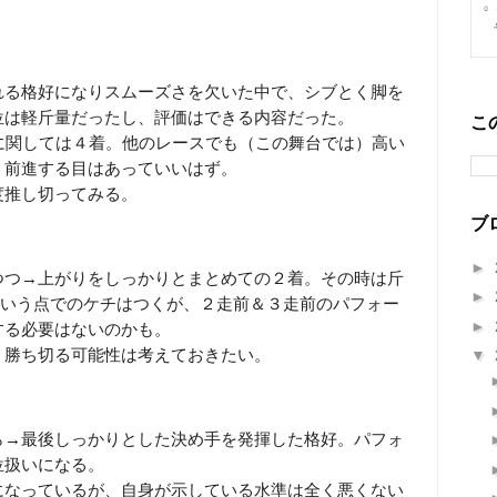
れる格好になりスムーズさを欠いた中で、シブとく脚を
位は軽斤量だったし、評価はできる内容だった。
こ
に関しては４着。他のレースでも（この舞台では）高い
、前進する目はあっていいはず。
度推し切ってみる。
ブ
►
つつ→上がりをしっかりとまとめての２着。その時は斤
►
…という点でのケチはつくが、２走前＆３走前のパフォー
►
する必要はないのかも。
、勝ち切る可能性は考えておきたい。
▼
ら→最後しっかりとした決め手を発揮した格好。パフォ
位扱いになる。
になっているが、自身が示している水準は全く悪くない