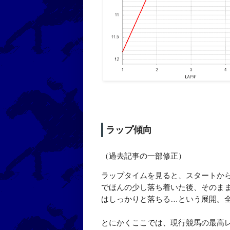
ラップ傾向
（過去記事の一部修正）
ラップタイムを見ると、スタートから
でほんの少し落ち着いた後、そのまま
はしっかりと落ちる…という展開。
とにかくここでは、現行競馬の最高