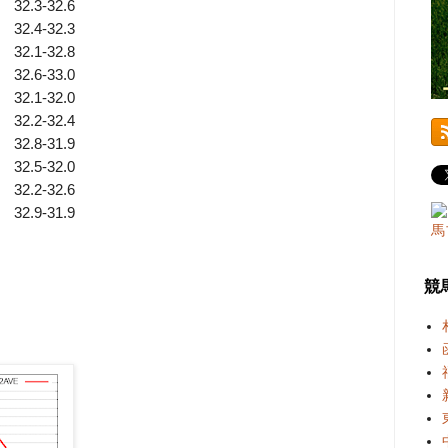
4 32.3-32.6
2 32.4-32.3
5 32.1-32.8
1 32.6-33.0
8 32.1-32.0
2 32.2-32.4
1 32.8-31.9
1 32.5-32.0
3 32.2-32.6
2 32.9-31.9
競