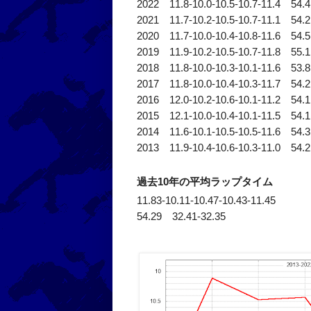
2022 11.8-10.0-10.5-10.7-11.4 54.
2021 11.7-10.2-10.5-10.7-11.1 54.
2020 11.7-10.0-10.4-10.8-11.6 54.
2019 11.9-10.2-10.5-10.7-11.8 55.
2018 11.8-10.0-10.3-10.1-11.6 53.
2017 11.8-10.0-10.4-10.3-11.7 54.
2016 12.0-10.2-10.6-10.1-11.2 54.
2015 12.1-10.0-10.4-10.1-11.5 54.
2014 11.6-10.1-10.5-10.5-11.6 54.
2013 11.9-10.4-10.6-10.3-11.0 54.
過去10年の平均ラップタイム
11.83-10.11-10.47-10.43-11.45
54.29 32.41-32.35