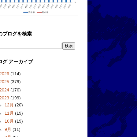
のブログを検索
ログ アーカイブ
2026
(114)
2025
(379)
2024
(176)
2023
(199)
►
12月
(20)
►
11月
(19)
►
10月
(19)
►
9月
(11)