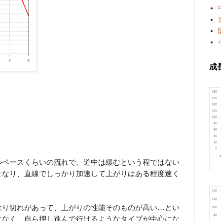
成
ルペースくらいの流れで、道中は緩むという程ではない
となり、直線でしっかり加速して上がりはある程度速く
はり切れがあって、上がりの性能そのものが高い…とい
はなく、自ら押し進んで行けるようなタイプが中心にな