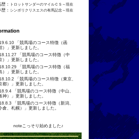
馬歴：
トロットサンダーのマイルＣＳ～現在
券歴：
シンボリクリスエスの有馬記念～現在
ormation
'19.6.10 「競馬場のコース特徴（函
館）」更新しました。
'18.11.27 「競馬場のコース特徴（中
京）」更新しました。
'18.10.29 「競馬場のコース特徴（福
島）」更新しました。
'18.10.2 「競馬場のコース特徴（東京、
京都）」更新しました。
'18.9.4 「競馬場のコース特徴（中山、
阪神）」更新しました。
'18.8.3 「競馬場のコース特徴（新潟、
小倉、札幌）」更新しました。
noteこっそり始めました♪