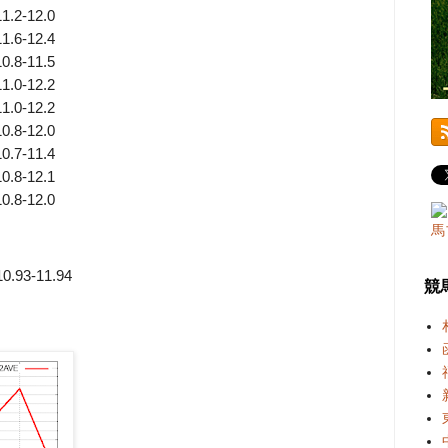
1.2-12.0
1.6-12.4
0.8-11.5
1.0-12.2
1.0-12.2
0.8-12.0
0.7-11.4
0.8-12.1
0.8-12.0
10.93-11.94
競