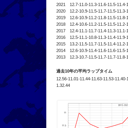
2021 12.7-11.0-11.3-11.6-11.5-11.4-1
2020 12.2-10.9-11.5-11.7-11.5-11.3-1
2019 12.6-10.9-11.2-11.8-11.5-11.8-1
2018 12.4-10.6-11.2-11.5-11.5-11.2-1
2017 12.4-11.1-11.7-11.4-11.3-11.1-1
2016 12.5-11.1-10.8-11.3-11.4-11.9-1
2015 13.2-11.5-11.7-11.5-11.4-11.2-1
2014 12.6-10.9-11.4-11.6-11.6-11.5-1
2013 12.3-10.7-11.5-11.7-11.7-11.8-1
過去10年の平均ラップタイム
12.56-11.01-11.44-11.63-11.53-11.40-
1.32.44