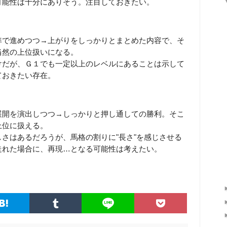
可能性は十分にありそう。注目しておきたい。
準で進めつつ→上がりをしっかりとまとめた内容で、そ
当然の上位扱いになる。
けだが、Ｇ１でも一定以上のレベルにあることは示して
ておきたい存在。
展開を演出しつつ→しっかりと押し通しての勝利。そこ
上位に扱える。
さはあるだろうが、馬格の割りに"長さ"を感じさせる
走れた場合に、再現…となる可能性は考えたい。