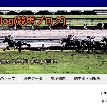
 Blog(競馬ブログ)
馬体＆走法を引き続き勉強中
のラップ
過去データ
馬場傾向
的中率・回収率
pro
名