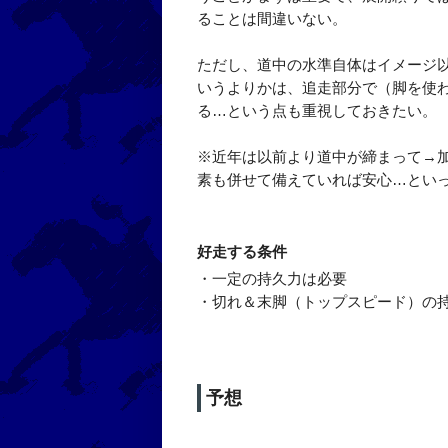
ることは間違いない。
ただし、道中の水準自体はイメージ
いうよりかは、追走部分で（脚を使
る…という点も重視しておきたい。
※近年は以前より道中が締まって→
素も併せて備えていれば安心…とい
好走する条件
・一定の持久力は必要
・切れ＆末脚（トップスピード）の
予想