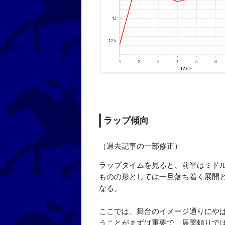
ラップ傾向
（過去記事の一部修正）
ラップタイムを見ると、前半はミド
ものの形としては一旦落ち着く展開
なる。
ここでは、舞台のイメージ通りにや
うことがまずは重要で、展開頼りで