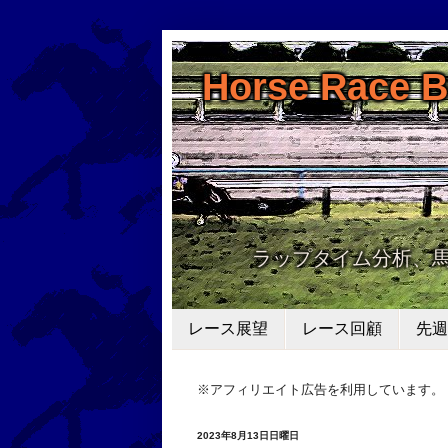
Horse Race
ラップタイム分析、
レース展望
レース回顧
先週
※アフィリエイト広告を利用しています。
2023年8月13日日曜日