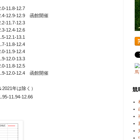
.0-11.8-12.7
0-12.4-12.9-12.9 函館開催
.2-11.7-12.3
.3-12.4-12.6
.5-12.1-13.1
.7-11.8-12.4
.0-11.9-12.4
.9-12.0-13.3
.0-11.8-12.5
9-11.9-12.0-12.4 函館開催
3＆2021年は除く）
競
1.95-11.94-12.66