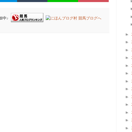
加中♪
►
►
►
►
►
►
►
►
►
►
►
►
►