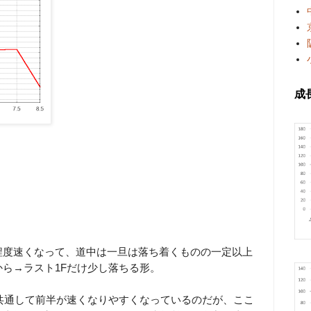
成
程度速くなって、道中は一旦は落ち着くものの一定以上
ら→ラスト1Fだけ少し落ちる形。
、共通して前半が速くなりやすくなっているのだが、ここ