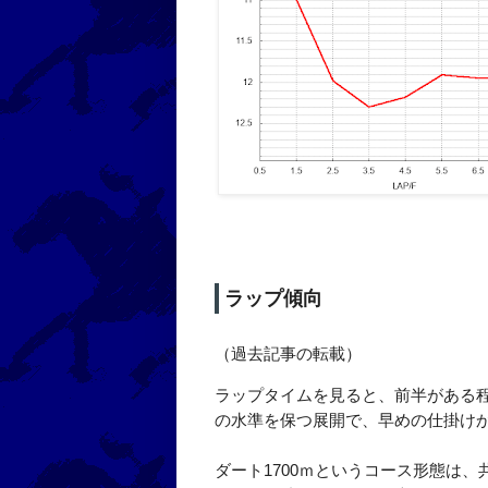
ラップ傾向
（過去記事の転載）
ラップタイムを見ると、前半がある
の水準を保つ展開で、早めの仕掛けか
ダート1700ｍというコース形態は