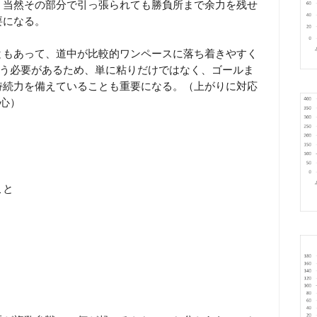
、当然その部分で引っ張られても勝負所まで余力を残せ
要になる。
ともあって、道中が比較的ワンペースに落ち着きやすく
使う必要があるため、単に粘りだけではなく、ゴールま
持続力を備えていることも重要になる。（上がりに対応
安心）
こと