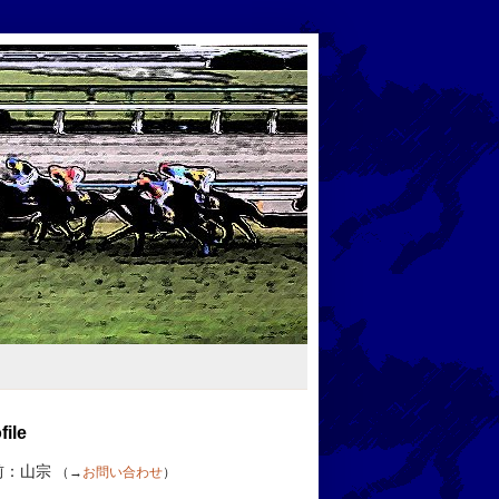
file
前：山宗
（→
お問い合わせ
）