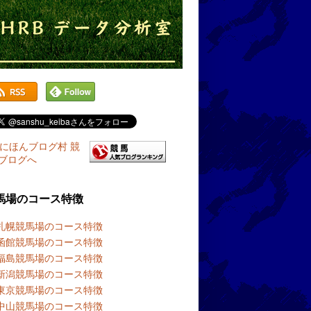
馬場のコース特徴
札幌競馬場のコース特徴
函館競馬場のコース特徴
福島競馬場のコース特徴
新潟競馬場のコース特徴
東京競馬場のコース特徴
中山競馬場のコース特徴