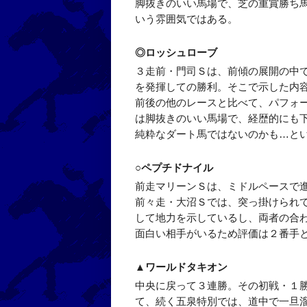
脚抜きのいい馬場で、芝の重賞勝ち
いう雰囲気ではある。
◎ロッシュローブ
３走前・門司Ｓは、前傾の展開の中
を発揮しての勝利。そこで示した内
前後の他のレースと比べて、パフォ
は脚抜きのいい馬場で、経歴的にも
純粋なダート馬ではないのかも…と
○ペプチドナイル
前走マリーンＳは、ミドルペースで
前々走・大沼Ｓでは、突っ掛けられ
して地力を示しているし、両者の合
面白い相手がいるため評価は２番手
▲ワールドタキオン
中央に戻って３連勝。その初戦・１
て、続く五泉特別では、道中で一旦