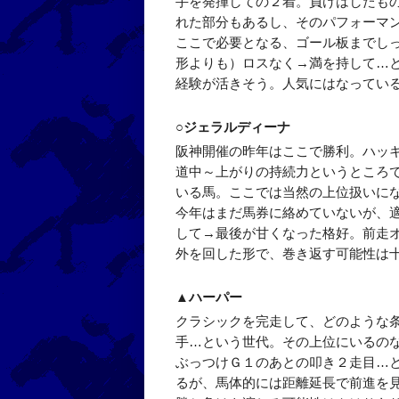
手を発揮しての２着。負けはしたも
れた部分もあるし、そのパフォーマ
ここで必要となる、ゴール板までし
形よりも）ロスなく→満を持して…
経験が活きそう。人気にはなってい
○ジェラルディーナ
阪神開催の昨年はここで勝利。ハッ
道中～上がりの持続力というところ
いる馬。ここでは当然の上位扱いに
今年はまだ馬券に絡めていないが、
して→最後が甘くなった格好。前走オ
外を回した形で、巻き返す可能性は
▲ハーパー
クラシックを完走して、どのような
手…という世代。その上位にいるの
ぶっつけＧ１のあとの叩き２走目…
るが、馬体的には距離延長で前進を