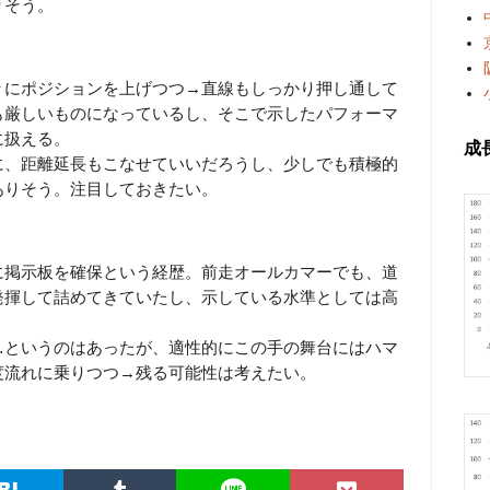
りそう。
々にポジションを上げつつ→直線もしっかり押し通して
も厳しいものになっているし、そこで示したパフォーマ
に扱える。
成
に、距離延長もこなせていいだろうし、少しでも積極的
ありそう。注目しておきたい。
に掲示板を確保という経歴。前走オールカマーでも、道
発揮して詰めてきていたし、示している水準としては高
…というのはあったが、適性的にこの手の舞台にはハマ
度流れに乗りつつ→残る可能性は考えたい。