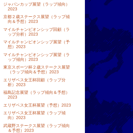
ジャパンカップ展望（ラップ傾向）
2023
京都２歳ステークス展望（ラップ傾
向＆予想）2023
マイルチャンピオンシップ回顧（ラ
ップ分析）2023
マイルチャンピオンシップ展望（予
想）2023
マイルチャンピオンシップ展望（ラ
ップ傾向）2023
東京スポーツ杯２歳ステークス展望
（ラップ傾向＆予想）2023
エリザベス女王杯回顧（ラップ分
析）2023
福島記念展望（ラップ傾向＆予想）
2023
エリザベス女王杯展望（予想）2023
エリザベス女王杯展望（ラップ傾
向）2023
武蔵野ステークス展望（ラップ傾向
＆予想）2023