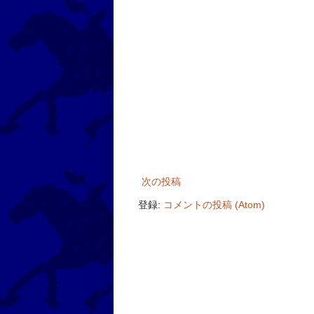
次の投稿
登録:
コメントの投稿 (Atom)