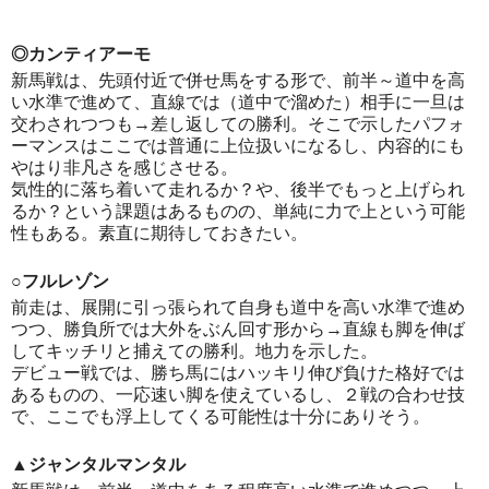
◎カンティアーモ
新馬戦は、先頭付近で併せ馬をする形で、前半～道中を高
い水準で進めて、直線では（道中で溜めた）相手に一旦は
交わされつつも→差し返しての勝利。そこで示したパフォ
ーマンスはここでは普通に上位扱いになるし、内容的にも
やはり非凡さを感じさせる。
気性的に落ち着いて走れるか？や、後半でもっと上げられ
るか？という課題はあるものの、単純に力で上という可能
性もある。素直に期待しておきたい。
○フルレゾン
前走は、展開に引っ張られて自身も道中を高い水準で進め
つつ、勝負所では大外をぶん回す形から→直線も脚を伸ば
してキッチリと捕えての勝利。地力を示した。
デビュー戦では、勝ち馬にはハッキリ伸び負けた格好では
あるものの、一応速い脚を使えているし、２戦の合わせ技
で、ここでも浮上してくる可能性は十分にありそう。
▲ジャンタルマンタル