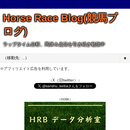
Horse Race Blog(競馬ブ
ログ)
ラップタイム分析、馬体＆走法を引き続き勉強中
▼
※アフィリエイト広告を利用しています。
↓X（旧twitter）↓
↓note↓