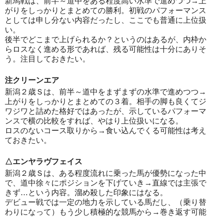
新馬戦は、前半～道中をある程度高い水準で進めつつ→上
がりをしっかりとまとめての勝利。初戦のパフォーマンス
としては申し分ない内容だったし、ここでも普通に上位扱
い。
後半でどこまで上げられるか？というのはあるが、内枠か
らロスなく進める形であれば、残る可能性は十分にありそ
う。注目しておきたい。
注クリーンエア
新潟２歳Ｓは、前半～道中をまずまずの水準で進めつつ→
上がりをしっかりとまとめての３着。相手の脚も良くてジ
ワジワと詰めた格好ではあったが、示しているパフォーマ
ンスで横の比較をすれば、やはり上位扱いになる。
ロスのないコース取りから→食い込んでくる可能性は考え
ておきたい。
△エンヤラヴフェイス
新潟２歳Ｓは、ある程度流れに乗った馬が優勢になった中
で、道中徐々にポジションを下げていき→直線では主張で
きず…という内容。溜め殺した印象にはなる。
デビュー戦では一定の地力を示している馬だし、（乗り替
わりになって）もう少し積極的な競馬から→巻き返す可能