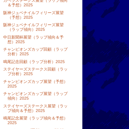
カペラステークス展望（ラップ傾向
＆予想）2025
阪神ジュベナイルフィリーズ展望
（予想）2025
阪神ジュベナイルフィリーズ展望
（ラップ傾向）2025
中日新聞杯展望（ラップ傾向＆予
想）2025
チャンピオンズカップ回顧（ラップ
分析）2025
鳴尾記念回顧（ラップ分析）2025
ステイヤーズステークス回顧（ラッ
プ分析）2025
チャンピオンズカップ展望（予想）
2025
チャンピオンズカップ展望（ラップ
傾向）2025
ステイヤーズステークス展望（ラッ
プ傾向＆予想）2025
鳴尾記念展望（ラップ傾向＆予想）
2025