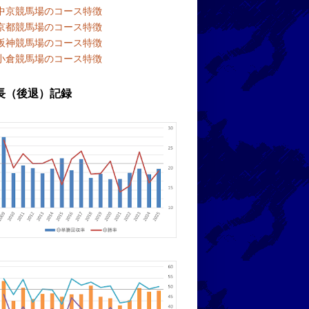
中京競馬場のコース特徴
京都競馬場のコース特徴
阪神競馬場のコース特徴
小倉競馬場のコース特徴
長（後退）記録