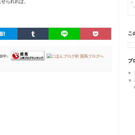
見せられれば。
こ
加中♪
ブ
►
▼