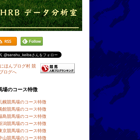
馬場のコース特徴
札幌競馬場のコース特徴
函館競馬場のコース特徴
福島競馬場のコース特徴
新潟競馬場のコース特徴
東京競馬場のコース特徴
中山競馬場のコース特徴