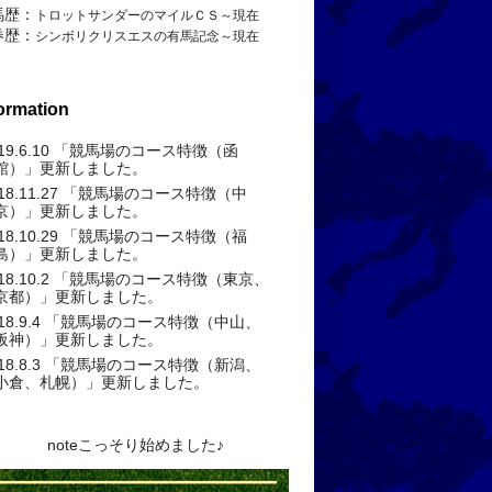
馬歴：
トロットサンダーのマイルＣＳ～現在
券歴：
シンボリクリスエスの有馬記念～現在
ormation
'19.6.10 「競馬場のコース特徴（函
館）」更新しました。
'18.11.27 「競馬場のコース特徴（中
京）」更新しました。
'18.10.29 「競馬場のコース特徴（福
島）」更新しました。
'18.10.2 「競馬場のコース特徴（東京、
京都）」更新しました。
'18.9.4 「競馬場のコース特徴（中山、
阪神）」更新しました。
'18.8.3 「競馬場のコース特徴（新潟、
小倉、札幌）」更新しました。
noteこっそり始めました♪