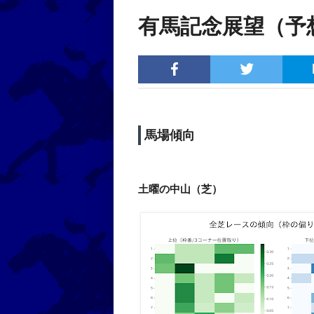
有馬記念展望（予想
馬場傾向
土曜の中山（芝）