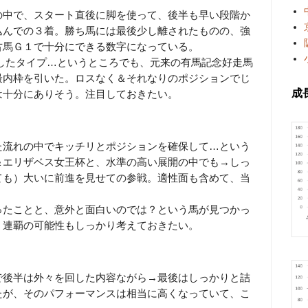
の中で、スタート直後に脚を使って、後半も早い段階か
込んでの３着。勝ち馬には最後少し離されたものの、強
古馬Ｇ１で十分にできる数字になっている。
こなしたタイプ…というところでも、元来の有馬記念好走馬
最内枠を引いた。ロスなく＆それなりのポジションでじ
成
は十分にありそう。注目しておきたい。
た流れの中でキッチリとポジションを確保して…という
＆エリザベス女王杯と、水準の高い展開の中でも→しっ
ても）大いに前進を見せての参戦。適性面も含めて、当
ったことと、意外と面白いのでは？という馬が見つかっ
、連覇の可能性もしっかり考えておきたい。
で後半は外々を回した内容ながら→最後はしっかりと詰
たが、そのパフォーマンスは相当に高くなっていて、こ