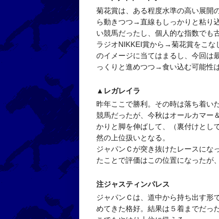
菊花賞は、ある程度水準の高い展開
ら動きつつ→直線もしっかりと粘り
い競馬だったし、個人的な指数でも
ラジオNIKKEI賞から→菊花賞を
のイメージに当てはまるし、今回は
っくりと進めつつ→食い込む可能性
▲レガレイラ
昨年ここで勝利。その時は落ち着い
競馬だったが、今秋はオールカマー
かりと脚を伸ばして、（裏付けとし
然の上位扱いとなる。
ジャパンＣが突き抜けたレースにな
たことで評価はこの位置になったが
注ジャスティンパレス
ジャパンＣは、道中から持ち出す形
めてきた格好。結果は５着までだっ