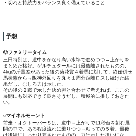
・切れと持続力をバランス良く備えていること
予想
◎ファミリータイム
三田特別は、道中をかなり高い水準で進めつつ→上がりを
まとめた格好。ゲルチュタールには最後離されたものの、
4kgの斤量差があった後の菊花賞４着馬に対して、終始併せ
馬状態から→阪神外回りを丸々１周分距離ロスし続けた結
果だし、むしろ力は示した。
その後の２戦で示した決め脚と合わせて考えれば、ここの
展開にも対応できて良さそうだし、積極的に推しておきた
い。
○マイネルモーント
前走・オクトーバーＳは、道中～上がりで11秒台を刻む展
開の中で、ある程度流れに乗りつつ→粘っての５着。最後
は後続にしっかり差されたものの、力は示した扱いにな