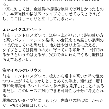
る。
中京に対しては、金鯱賞の極端な展開では難しかったもの
の、本来適性の幅は広いタイプでこなせても良さそうだ
し、ここはしっかりと注目しておきたい。
▲シェイクユアハート
前走・アンドロメダＳは、道中～上がりという脚の使い方
で高いパフォーマンスを発揮。小倉記念でも厳しい展開の
中で好走している馬だし、地力はやはり上位に扱える。
タイプとしては持続力の方に寄っている印象で、上げ切れ
るか？というのはあるが、実力で食い込んでくる可能性は
考えておきたい。
注マイネルケレリウス
前走・アンドロメダＳは、後方から道中を高い水準で進め
つつ→上がりをしっかりとまとめての浮上。遡れば、府中
市70周年記念でハイレベルな決め脚を発揮したことのある
馬だし、このレースに対応できる可能性も十分に考えられ
る。
馬格のないタイプ的に、もう少し内寄りの枠は欲しかった
が、やはり注目はしたい。