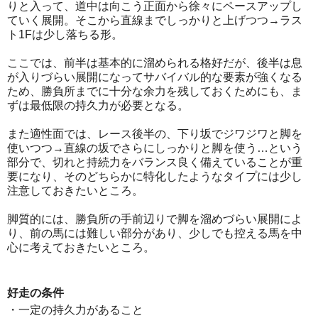
りと入って、道中は向こう正面から徐々にペースアップし
ていく展開。そこから直線までしっかりと上げつつ→ラス
ト1Fは少し落ちる形。
ここでは、前半は基本的に溜められる格好だが、後半は息
が入りづらい展開になってサバイバル的な要素が強くなる
ため、勝負所までに十分な余力を残しておくためにも、ま
ずは最低限の持久力が必要となる。
また適性面では、レース後半の、下り坂でジワジワと脚を
使いつつ→直線の坂でさらにしっかりと脚を使う…という
部分で、切れと持続力をバランス良く備えていることが重
要になり、そのどちらかに特化したようなタイプには少し
注意しておきたいところ。
脚質的には、勝負所の手前辺りで脚を溜めづらい展開によ
り、前の馬には難しい部分があり、少しでも控える馬を中
心に考えておきたいところ。
好走の条件
・一定の持久力があること