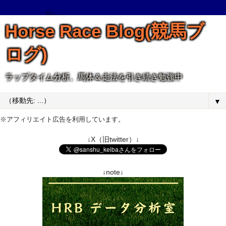
Horse Race Blog(競馬ブ
ログ)
ラップタイム分析、馬体＆走法を引き続き勉強中
▼
※アフィリエイト広告を利用しています。
↓X（旧twitter）↓
↓note↓