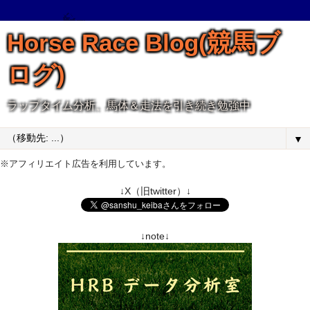
Horse Race Blog(競馬ブ
ログ)
ラップタイム分析、馬体＆走法を引き続き勉強中
▼
※アフィリエイト広告を利用しています。
↓X（旧twitter）↓
↓note↓