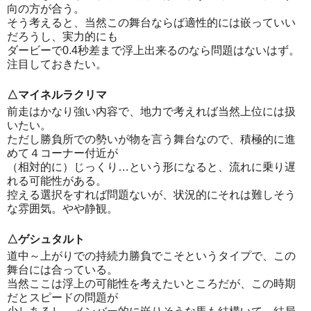
向の方が合う。
そう考えると、当然この舞台ならば適性的には嵌っていい
だろうし、実力的にも
ダービーで0.4秒差まで浮上出来るのなら問題はないはず。
注目しておきたい。
△マイネルラクリマ
前走はかなり強い内容で、地力で考えれば当然上位には扱
いたい。
ただし勝負所での勢いが物を言う舞台なので、積極的に進
めて４コーナー付近が
（相対的に）じっくり…という形になると、流れに乗り遅
れる可能性がある。
控える選択をすれば問題ないが、状況的にそれは難しそう
な雰囲気。やや静観。
△ゲシュタルト
道中～上がりでの持続力勝負でこそというタイプで、この
舞台には合っている。
当然ここは浮上の可能性を考えたいところだが、この時期
だとスピードの問題が