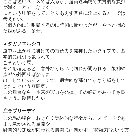
ここは速いペースでは入るが、超高速馬場で実質的な負担
が減ることでこなせる
…という理解をして、とりあえず普通に浮上する方向では
考えたい。
（個人的に）咀嚼するのに時間は掛かったが、やっと掴め
た感がある。多分。
▲タガノエルシコ
道中～上がりに掛けての持続力を発揮したいタイプで、基
本的には引っ張られて
こそという馬。
それを考えると、意外なくらい（切れが問われる）阪神や
京都の外回りばかりに
出走しているイメージで、適性的な部分でかなり損をして
きた…という雰囲気。
この舞台なら、本来の実力を発揮しての好走があっても良
さそう。期待したい。
注ラブリーデイ
この馬の場合、おそらく馬体的な特徴から、スピードであ
まり急がされる展開や
瞬間的な加速が問われる展開には向かず、"持続力"という方