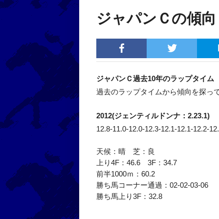
ジャパンＣの傾向 2
ジャパンＣ過去10年のラップタイム
過去のラップタイムから傾向を探っ
2012(ジェンティルドンナ：2.23.1)
12.8-11.0-12.0-12.3-12.1-12.1-12.2-12
天候：晴 芝：良
上り4F：46.6 3F：34.7
前半1000ｍ：60.2
勝ち馬コーナー通過：02-02-03-06
勝ち馬上り3F：32.8