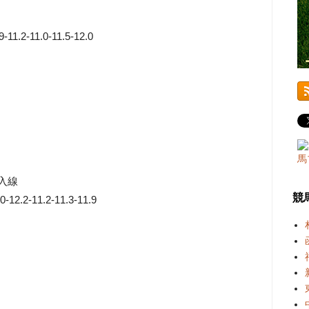
9-11.2-11.0-11.5-12.0
入線
競
.0-12.2-11.2-11.3-11.9