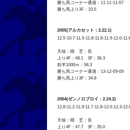
勝ち馬コーナー通過：11-11-11-07
勝ち馬上り3F：33.5
2005(アルカセット：2.22.1)
12.5-10.7-11.5-11.8-11.8-11.9-12.0-11.
天候：晴 芝：良
上り4F：48.1 3F：36.3
前半1000ｍ：58.3
勝ち馬コーナー通過：13-12-09-09
勝ち馬上り3F：34.8
2004(ゼンノロブロイ：2.24.2)
12.8-11.2-11.9-11.7-11.8-12.0-12.3-12.
天候：晴 芝：良
上り4F：47.7 3F：35.0