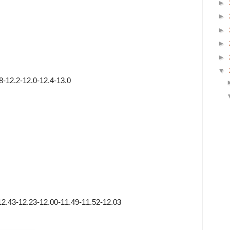
►
►
►
►
►
▼
8-12.2-12.0-12.4-13.0
12.43-12.23-12.00-11.49-11.52-12.03