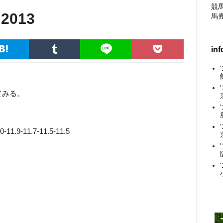
競
013
馬
inf
てみる。
.0-11.9-11.7-11.5-11.5