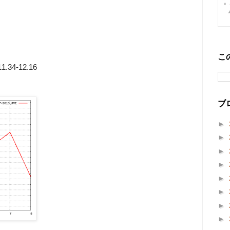
こ
11.34-12.16
ブ
►
►
►
►
►
►
►
►