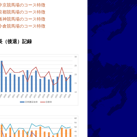
中京競馬場のコース特徴
京都競馬場のコース特徴
阪神競馬場のコース特徴
小倉競馬場のコース特徴
長（後退）記録