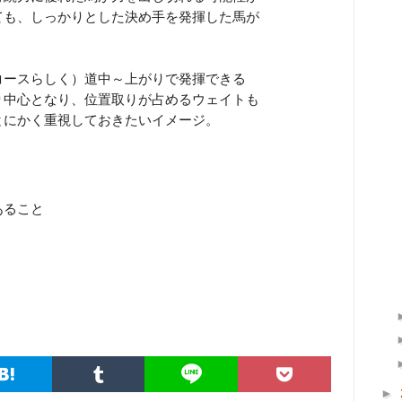
ても、しっかりとした決め手を発揮した馬が
コースらしく）道中～上がりで発揮できる
り中心となり、位置取りが占めるウェイトも
とにかく重視しておきたいイメージ。
あること
►