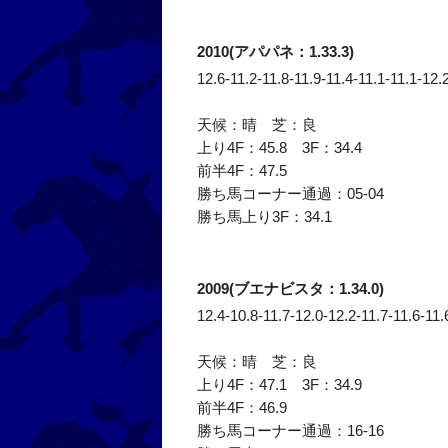
2010(アパパネ：1.33.3)
12.6-11.2-11.8-11.9-11.4-11.1-11.1-12.
天候：晴 芝：良
上り4F：45.8 3F：34.4
前半4F：47.5
勝ち馬コーナー通過：05-04
勝ち馬上り3F：34.1
2009(ブエナビスタ：1.34.0)
12.4-10.8-11.7-12.0-12.2-11.7-11.6-11.
天候：晴 芝：良
上り4F：47.1 3F：34.9
前半4F：46.9
勝ち馬コーナー通過：16-16