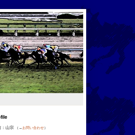
file
前：山宗
（→
お問い合わせ
）