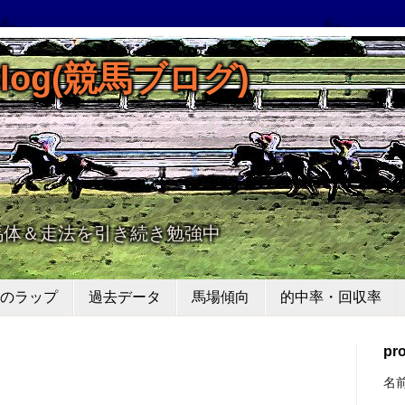
 Blog(競馬ブログ)
馬体＆走法を引き続き勉強中
のラップ
過去データ
馬場傾向
的中率・回収率
pro
名