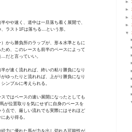
►
►
►
前半やや速く、道中は一旦落ち着く展開で、
►
、ラスト1Fは落ちる…という形。
▼
ー）から勝負所のラップが、形＆水準ともに
るため、このレースも前半のペースによって
造…だと言っていい。
前半が速く流れれば、終いの粘り勝負になり
半がゆったりと流れれば、上がり勝負になり
、シンプルに考えられる。
ースではペースの速い展開になったとしても
し馬が位置取りを気にせずに自身のペースを
いう点で、厳しい流れでも実際にはそれほど
分にあり得る。
持続力に優れた馬が力を出し切れる可能性が