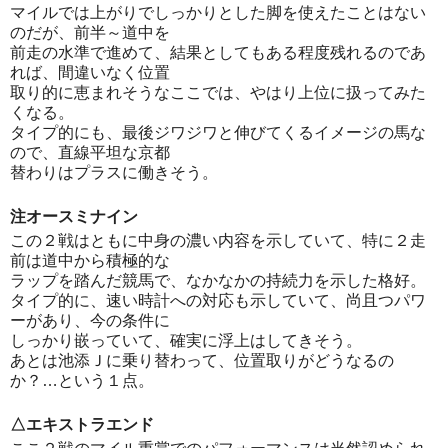
マイルでは上がりでしっかりとした脚を使えたことはない
のだが、前半～道中を
前走の水準で進めて、結果としてもある程度残れるのであ
れば、間違いなく位置
取り的に恵まれそうなここでは、やはり上位に扱ってみた
くなる。
タイプ的にも、最後ジワジワと伸びてくるイメージの馬な
ので、直線平坦な京都
替わりはプラスに働きそう。
注オースミナイン
この２戦はともに中身の濃い内容を示していて、特に２走
前は道中から積極的な
ラップを踏んだ競馬で、なかなかの持続力を示した格好。
タイプ的に、速い時計への対応も示していて、尚且つパワ
ーがあり、今の条件に
しっかり嵌っていて、確実に浮上はしてきそう。
あとは池添Ｊに乗り替わって、位置取りがどうなるの
か？…という１点。
△エキストラエンド