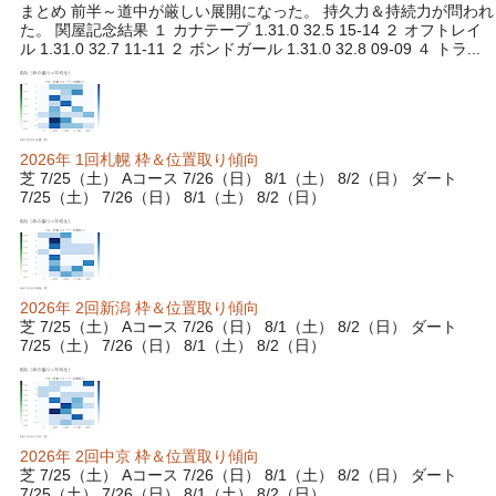
まとめ 前半～道中が厳しい展開になった。 持久力＆持続力が問われ
た。 関屋記念結果 １ カナテープ 1.31.0 32.5 15-14 ２ オフトレイ
ル 1.31.0 32.7 11-11 ２ ボンドガール 1.31.0 32.8 09-09 ４ トラ...
2026年 1回札幌 枠＆位置取り傾向
芝 7/25（土） Aコース 7/26（日） 8/1（土） 8/2（日） ダート
7/25（土） 7/26（日） 8/1（土） 8/2（日）
2026年 2回新潟 枠＆位置取り傾向
芝 7/25（土） Aコース 7/26（日） 8/1（土） 8/2（日） ダート
7/25（土） 7/26（日） 8/1（土） 8/2（日）
2026年 2回中京 枠＆位置取り傾向
芝 7/25（土） Aコース 7/26（日） 8/1（土） 8/2（日） ダート
7/25（土） 7/26（日） 8/1（土） 8/2（日）