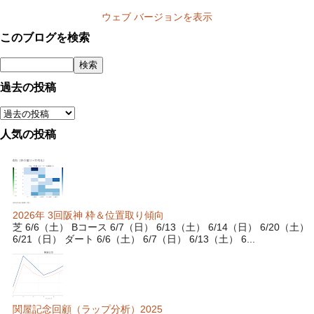
ウェブ バージョンを表示
このブログを検索
過去の投稿
人気の投稿
2026年 3回阪神 枠＆位置取り傾向
芝 6/6（土） Bコース 6/7（日） 6/13（土） 6/14（日） 6/20（土）
6/21（日） ダート 6/6（土） 6/7（日） 6/13（土） 6...
関屋記念回顧（ラップ分析）2025