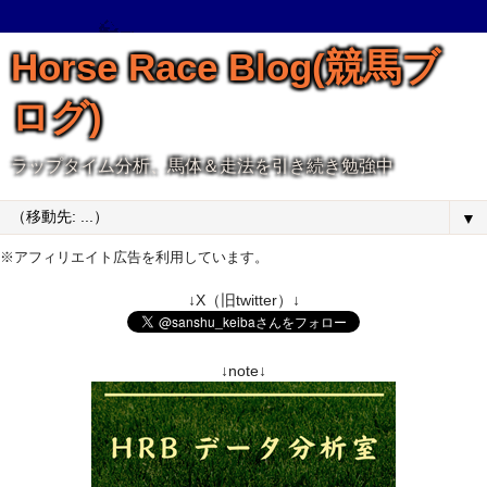
Horse Race Blog(競馬ブ
ログ)
ラップタイム分析、馬体＆走法を引き続き勉強中
▼
※アフィリエイト広告を利用しています。
↓X（旧twitter）↓
↓note↓