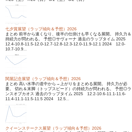
七夕賞展望（ラップ傾向＆予想）2026
まとめ 前半から速くなり、後半の仕掛けも早くなる展開。 持久力＆
持続力が問われる。 予想◎サヴォーナ 過去のラップタイム 2025
12.4-10.8-11.5-12.0-12.7-12.8-12.3-12.0-11.9-12.1 2024 12.0-
10.7-10.9...
関屋記念展望（ラップ傾向＆予想）2026
まとめ 高い水準の道中から→上がりをまとめる展開。 持久力が必
要。 切れ＆末脚（トップスピード）の持続力が問われる。 予想◎ラ
ンスオブカオス 過去のラップタイム 2025 12.2-10.6-11.1-11.6-
11.4-11.1-11.5-11.5 2024 12.5...
クイーンステークス展望（ラップ傾向＆予想）2026