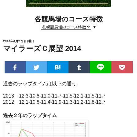
各競馬場のコース特徴
▼
2014年4月27日日曜日
マイラーズＣ展望 2014
過去のラップタイムは以下の通り。
2013 12.3-10.8-11.0-11.7-11.5-12.1-11.5-11.7
2012 12.1-10.8-11.4-11.9-11.3-11.2-11.8-12.7
過去２年のラップタイム