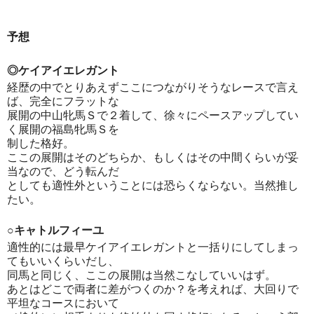
予想
◎ケイアイエレガント
経歴の中でとりあえずここにつながりそうなレースで言え
ば、完全にフラットな
展開の中山牝馬Ｓで２着して、徐々にペースアップしてい
く展開の福島牝馬Ｓを
制した格好。
ここの展開はそのどちらか、もしくはその中間くらいが妥
当なので、どう転んだ
としても適性外ということには恐らくならない。当然推し
たい。
○キャトルフィーユ
適性的には最早ケイアイエレガントと一括りにしてしまっ
てもいいくらいだし、
同馬と同じく、ここの展開は当然こなしていいはず。
あとはどこで両者に差がつくのか？を考えれば、大回りで
平坦なコースにおいて