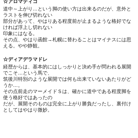
☆アロマティコ
道中～上がり…という脚の使い方は出来るのだが、意外と
ラストを伸び切れない
部分があって、やはりある程度前が止まるような格好でな
ければ浮上し切れない
印象にはなる。
その点、やはり函館→札幌に替わることはマイナスには思
える。やや静観。
☆ディアデラマドレ
経歴からは、基本的にはしっかりと決め手が問われる展開
でこそ…という馬で、
筑後川特別のような展開では何も出来ていないあたりがど
うか…。
その点前走のマーメイドＳは、確かに道中である程度脚を
使う格好ではあったの
だが、展開そのものは完全に上がり勝負だったし、裏付け
としてはやはり微妙。