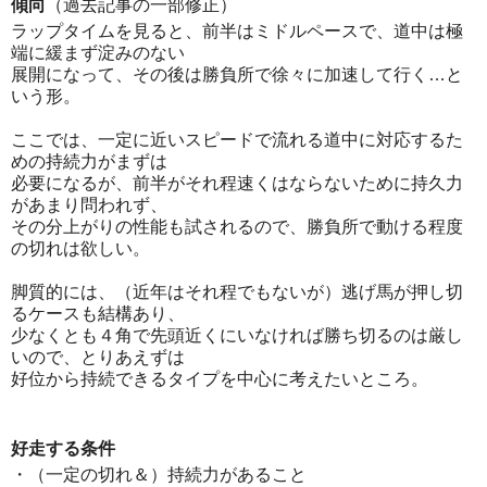
傾向
（過去記事の一部修正）
ラップタイムを見ると、前半はミドルペースで、道中は極
端に緩まず淀みのない
展開になって、その後は勝負所で徐々に加速して行く…と
いう形。
ここでは、一定に近いスピードで流れる道中に対応するた
めの持続力がまずは
必要になるが、前半がそれ程速くはならないために持久力
があまり問われず、
その分上がりの性能も試されるので、勝負所で動ける程度
の切れは欲しい。
脚質的には、（近年はそれ程でもないが）逃げ馬が押し切
るケースも結構あり、
少なくとも４角で先頭近くにいなければ勝ち切るのは厳し
いので、とりあえずは
好位から持続できるタイプを中心に考えたいところ。
好走する条件
・（一定の切れ＆）持続力があること