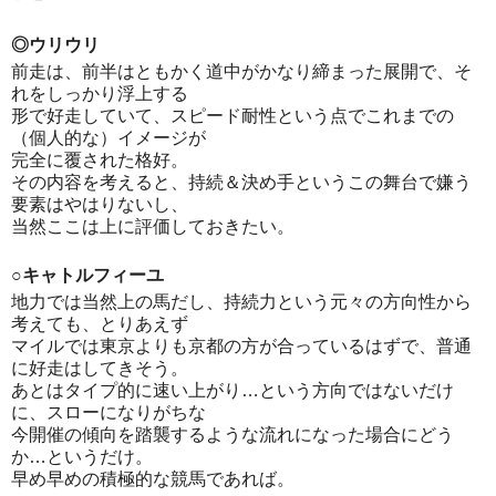
◎ウリウリ
前走は、前半はともかく道中がかなり締まった展開で、そ
れをしっかり浮上する
形で好走していて、スピード耐性という点でこれまでの
（個人的な）イメージが
完全に覆された格好。
その内容を考えると、持続＆決め手というこの舞台で嫌う
要素はやはりないし、
当然ここは上に評価しておきたい。
○キャトルフィーユ
地力では当然上の馬だし、持続力という元々の方向性から
考えても、とりあえず
マイルでは東京よりも京都の方が合っているはずで、普通
に好走はしてきそう。
あとはタイプ的に速い上がり…という方向ではないだけ
に、スローになりがちな
今開催の傾向を踏襲するような流れになった場合にどう
か…というだけ。
早め早めの積極的な競馬であれば。