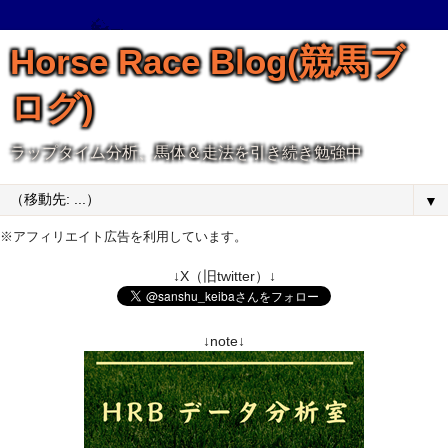
Horse Race Blog(競馬ブ
ログ)
ラップタイム分析、馬体＆走法を引き続き勉強中
▼
※アフィリエイト広告を利用しています。
↓X（旧twitter）↓
↓note↓