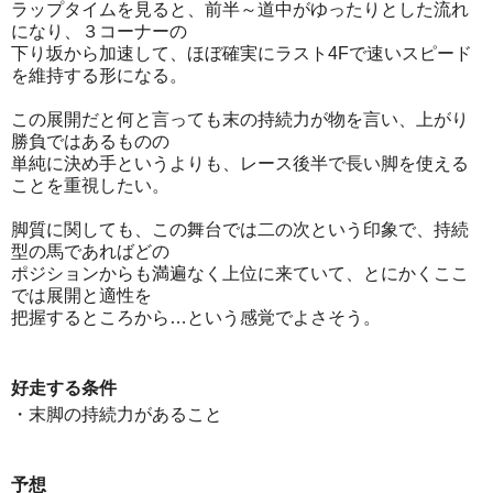
ラップタイムを見ると、前半～道中がゆったりとした流れ
になり、３コーナーの
下り坂から加速して、ほぼ確実にラスト4Fで速いスピード
を維持する形になる。
この展開だと何と言っても末の持続力が物を言い、上がり
勝負ではあるものの
単純に決め手というよりも、レース後半で長い脚を使える
ことを重視したい。
脚質に関しても、この舞台では二の次という印象で、持続
型の馬であればどの
ポジションからも満遍なく上位に来ていて、とにかくここ
では展開と適性を
把握するところから…という感覚でよさそう。
好走する条件
・末脚の持続力があること
予想