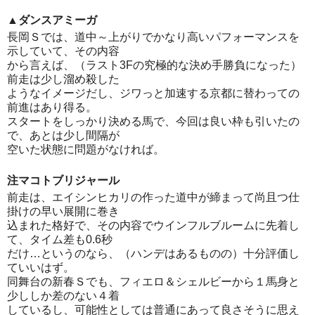
▲ダンスアミーガ
長岡Ｓでは、道中～上がりでかなり高いパフォーマンスを
示していて、その内容
から言えば、（ラスト3Fの究極的な決め手勝負になった）
前走は少し溜め殺した
ようなイメージだし、ジワっと加速する京都に替わっての
前進はあり得る。
スタートをしっかり決める馬で、今回は良い枠も引いたの
で、あとは少し間隔が
空いた状態に問題がなければ。
注マコトブリジャール
前走は、エイシンヒカリの作った道中が締まって尚且つ仕
掛けの早い展開に巻き
込まれた格好で、その内容でウインフルブルームに先着し
て、タイム差も0.6秒
だけ…というのなら、（ハンデはあるものの）十分評価し
ていいはず。
同舞台の新春Ｓでも、フィエロ＆シェルビーから１馬身と
少ししか差のない４着
しているし、可能性としては普通にあって良さそうに思え