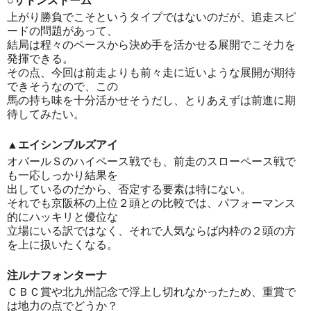
○サドンストーム
上がり勝負でこそというタイプではないのだが、追走スピ
ードの問題があって、
結局は程々のペースから決め手を活かせる展開でこそ力を
発揮できる。
その点、今回は前走よりも前々走に近いような展開が期待
できそうなので、この
馬の持ち味を十分活かせそうだし、とりあえずは前進に期
待してみたい。
▲エイシンブルズアイ
オパールＳのハイペース戦でも、前走のスローペース戦で
も一応しっかり結果を
出しているのだから、否定する要素は特にない。
それでも京阪杯の上位２頭との比較では、パフォーマンス
的にハッキリと優位な
立場にいる訳ではなく、それで人気ならば内枠の２頭の方
を上に扱いたくなる。
注ルナフォンターナ
ＣＢＣ賞や北九州記念で浮上し切れなかったため、重賞で
は地力の点でどうか？