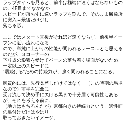
ラップタイムを見ると、前半は極端に速くはならないもの
の、4F目までなかなか
スピードが落ちずに速いラップを刻んで、そのまま勝負所
に突入→最後だけ少し
落ちる形。
ここではスタート直後がそれほど速くならず、前後半イー
ブンに近い流れになる
ので、単純に上がりの性能が問われるレース…とも思える
のだが、３コーナーの
下り坂の影響を受けてペースの落ち着く場面がないため、
一定以上のスピードに
"居続ける"ための持続力が、強く問われることになる。
脚質的には、先行＆差しだけではなく、（この時期の馬場
なので）前半を完全に
受け流して決め手に欠ける馬まで十分届く可能性もある
が、それを考える前に、
（地力はもちろんだが）京都向きの持続力という、適性面
の裏付けだけはやはり
取っておきたいイメージ。