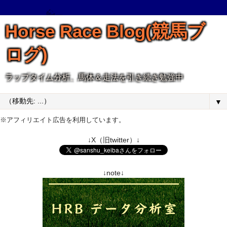
Horse Race Blog(競馬ブ
ログ)
ラップタイム分析、馬体＆走法を引き続き勉強中
▼
※アフィリエイト広告を利用しています。
↓X（旧twitter）↓
↓note↓