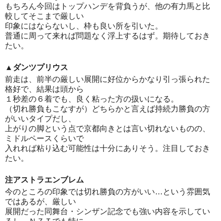
もちろん今回はトップハンデを背負うが、他の有力馬と比
較してそこまで厳しい
印象にはならないし、枠も良い所を引いた。
普通に周って来れば問題なく浮上するはず。期待しておき
たい。
▲ダンツプリウス
前走は、前半の厳しい展開に好位からかなり引っ張られた
格好で、結果は頭から
１秒差の６着でも、良く粘った方の扱いになる。
（切れ勝負もこなすが）どちらかと言えば持続力勝負の方
がいいタイプだし、
上がりの脚という点で京都向きとは言い切れないものの、
ミドルペースくらいで
入れれば粘り込む可能性は十分にありそう。注目しておき
たい。
注アストラエンブレム
今のところの印象では切れ勝負の方がいい…という雰囲気
ではあるが、厳しい
展開だった同舞台・シンザン記念でも強い内容を示してい