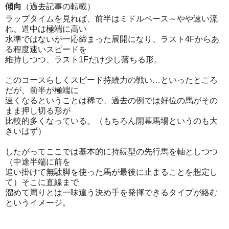
傾向
（過去記事の転載）
ラップタイムを見れば、前半はミドルペース～やや速い流
れ、道中は極端に高い
水準ではないが一応締まった展開になり、ラスト4Fからあ
る程度速いスピードを
維持しつつ、ラスト1Fだけ少し落ちる形。
このコースらしくスピード持続力の戦い…といったところ
だが、前半が極端に
速くなるということは稀で、過去の例では好位の馬がその
まま押し切る形が
比較的多くなっている。（もちろん開幕馬場というのも大
きいはず）
したがってここでは基本的に持続型の先行馬を軸としつつ
（中途半端に前を
追い掛けて無駄脚を使った馬が最後に止まることを想定し
て）そこに直線まで
溜めて周りとは一味違う決め手を発揮できるタイプが絡む
というイメージ。