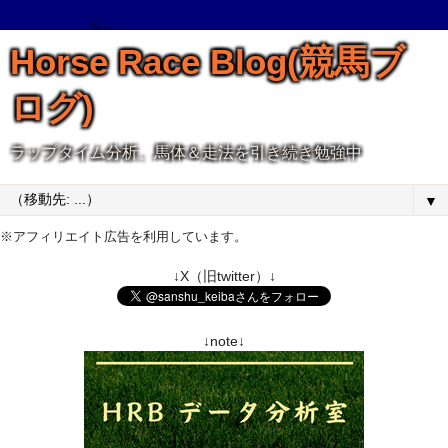
Horse Race Blog(競馬ブ
ログ)
ラップタイム分析、馬体＆走法を引き続き勉強中
▼
※アフィリエイト広告を利用しています。
↓X（旧twitter）↓
↓note↓