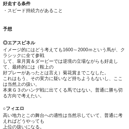
好走する条件
・スピード持続力があること
予想
◎エアスピネル
イメージ的にはどう考えても1600～2000ｍという馬が、ク
ラシックに全て参戦
して、皐月賞＆ダービーでは逆境の立場ながらも好走し
て、最終的には（鞍上の
好プレーがあったとは言え）菊花賞までこなした。
これはもう、その実力に疑いなど持ちようもないし、ここ
は当然上の扱い。
本来Ｇ３のハンデ戦に出てくる馬ではない。普通に勝ち切
る方向で考えたい。
○フィエロ
高い地力とこの舞台への適性は当然示していて、普通に考
えればどうやっても
上位の扱いになる。