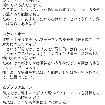
るし、ＮＺＴでも特に
崩れている訳ではない。
ここでは、いつものような高い位置取りだと、少し脚を使
い過ぎる可能性がある
ため、そこにあまりこだわらなければ…という条件で、浮
上は普通にあるはず。
△ケントオー
道中～上がりで高いパフォーマンスを発揮出来る馬で、持
続力に寄ったタイプ
…という部分では、とりあえず適性的には合っている。
（米子Ｓで見せたような）ダンスインザダーク産駒らしい
地脚の強さを活かす
ためには京都よりかは阪神という印象だが、今回は内枠を
引いたので、ロスなく
捌くような騎乗をすれば、可能性としてはあっても良さそ
う。注目はしたい。
△ブラックムーン
前走では、道中～上がりで高いパフォーマンスを発揮して
いて、その時の内容で
あれば、ここでも普通に上位に扱える。