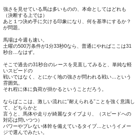
強さを見せている馬は多いものの、本命としてはどれも
（決断する上では）
あと１つ決め手に欠ける印象になり、何を基準にするか？
が問題。
馬場は今週も速い。
土曜の500万条件が1分33秒0なら、普通にやればここは31
秒台…なはず。
そこで過去の31秒台のレースを見直してみると、単純な軽
いスピードの
戦いではなく、とにかく地の強さが問われる戦い…という
雰囲気。
それ程に体に負荷が掛かるということだろう。
ならばここは、激しい流れに"耐えられる"ことを強く意識し
て、どちらかと
言うと、馬体や走りが綺麗なタイプより、（スピードへの
対応は問いつつ）
パワーやブレない体幹を備えているタイプ…というイメー
ジで選んでみたい。