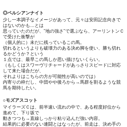
◎ペルシアンナイト
少し一本調子なイメージがあって、元々は安田記念向きで
はないのかも…とは
思っていたのだが、"地の強さ"で選ぶなら、アーリントンＣ
で受けた衝撃が
（個人的に）未だに残っているこの馬。
切れるというよりも破壊力のある決め脚を使い、勝ち切れ
るかどうか？という
１点では、最早この馬しか思い描けないくらい。
（もしくはスワーヴリチャードがあっさりスピードに対応
して来た場合だが、
それよりはこちらの方が可能性が高いのでは）
内寄りの枠だし、中団やや後ろから→馬群を割るような競
馬を期待したい。
○モズアスコット
マイラーズＣは、前半速い流れの中で、ある程度好位から
進めて、下り坂で
動きつつも→直線しっかり粘り込んだ強い内容。
結果的に必要のない連闘とはなったが、前走は、決め手の