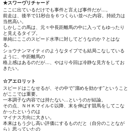
★スワーヴリチャード
ここに出ているだけでも事件と言えば事件だが…。
前走は、後半で11秒台を６つくらい並べた内容。持続力は
当然高い。
しかしこの馬は、元々中長距離馬の中に入ってもゆったり
と見えるタイプ。
単純にここのスピード水準に対してどうなのか？とはな
る。
ショウナンマイティのようなタイプでも結局こなしている
ように、中距離馬の
格上感はあるのだが…、やはり今回は冷静な見方をしてお
きたい。
☆アエロリット
スピードはこなせるが、その中で"溜めを効かす"ということ
がここでは重要。
一本調子な内容では持たない…というのが結論。
その点、ＮＨＫマイルＣ以降、末を伸ばす競馬をしてこな
かったというのは
マイナス方向に大きい。
本来はもう少し高い評価にするものだと（自分のことなが
ら）思っていたの