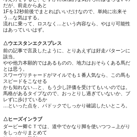
だが、前走からあと
1Fを12秒前後でまとればいいだけなので、単純に出来そ
う…な気はする。
流れに乗って、ロスなく…という内容なら、やはり可能性
はあっていいはず。
△ウエスタンエクスプレス
前の記事で言及したように、とりあえずは好走パターンに
該当。
やや他力本願的ではあるものの、地力はおそらくある馬だ
とは思う。
スワーヴリチャードがマイルでも１番人気なら、この馬も
スピードをこなせる
かも知れない…と、もう少し評価を受けてもいいのでは。
馬格があるタイプなので、おっとりし過ぎていないか、ブ
レずに歩けているか
…といった点を、パドックでしっかり確認したいところ。
△ヒーズインラブ
ダービー卿ＣＴでは、道中でかなり脚を使いつつ→上がり
をしっかりまとめて