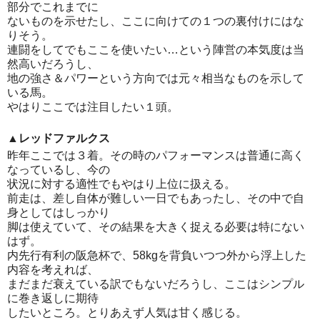
部分でこれまでに
ないものを示せたし、ここに向けての１つの裏付けにはな
りそう。
連闘をしてでもここを使いたい…という陣営の本気度は当
然高いだろうし、
地の強さ＆パワーという方向では元々相当なものを示して
いる馬。
やはりここでは注目したい１頭。
▲レッドファルクス
昨年ここでは３着。その時のパフォーマンスは普通に高く
なっているし、今の
状況に対する適性でもやはり上位に扱える。
前走は、差し自体が難しい一日でもあったし、その中で自
身としてはしっかり
脚は使えていて、その結果を大きく捉える必要は特にない
はず。
内先行有利の阪急杯で、58kgを背負いつつ外から浮上した
内容を考えれば、
まだまだ衰えている訳でもないだろうし、ここはシンプル
に巻き返しに期待
したいところ。とりあえず人気は甘く感じる。