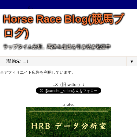
Horse Race Blog(競馬ブ
ログ)
ラップタイム分析、馬体＆走法を引き続き勉強中
▼
※アフィリエイト広告を利用しています。
↓X（旧twitter）↓
↓note↓