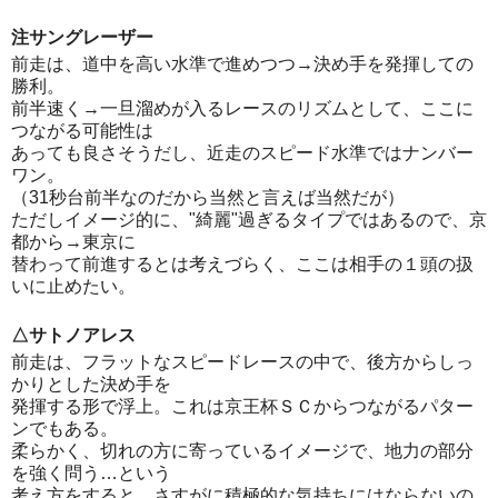
注サングレーザー
前走は、道中を高い水準で進めつつ→決め手を発揮しての
勝利。
前半速く→一旦溜めが入るレースのリズムとして、ここに
つながる可能性は
あっても良さそうだし、近走のスピード水準ではナンバー
ワン。
（31秒台前半なのだから当然と言えば当然だが）
ただしイメージ的に、"綺麗"過ぎるタイプではあるので、京
都から→東京に
替わって前進するとは考えづらく、ここは相手の１頭の扱
いに止めたい。
△サトノアレス
前走は、フラットなスピードレースの中で、後方からしっ
かりとした決め手を
発揮する形で浮上。これは京王杯ＳＣからつながるパター
ンでもある。
柔らかく、切れの方に寄っているイメージで、地力の部分
を強く問う…という
考え方をすると、さすがに積極的な気持ちにはならないの