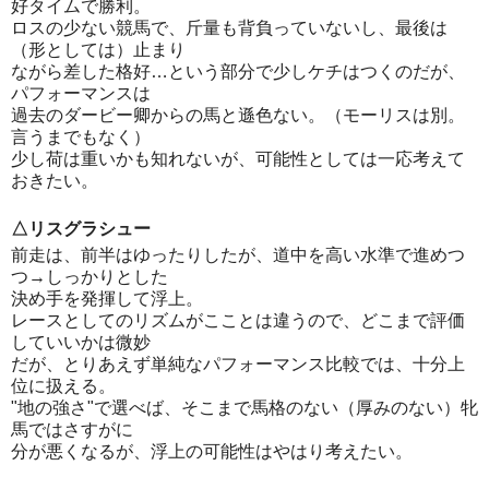
好タイムで勝利。
ロスの少ない競馬で、斤量も背負っていないし、最後は
（形としては）止まり
ながら差した格好…という部分で少しケチはつくのだが、
パフォーマンスは
過去のダービー卿からの馬と遜色ない。（モーリスは別。
言うまでもなく）
少し荷は重いかも知れないが、可能性としては一応考えて
おきたい。
△リスグラシュー
前走は、前半はゆったりしたが、道中を高い水準で進めつ
つ→しっかりとした
決め手を発揮して浮上。
レースとしてのリズムがこことは違うので、どこまで評価
していいかは微妙
だが、とりあえず単純なパフォーマンス比較では、十分上
位に扱える。
"地の強さ"で選べば、そこまで馬格のない（厚みのない）牝
馬ではさすがに
分が悪くなるが、浮上の可能性はやはり考えたい。