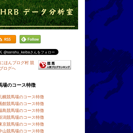
馬場のコース特徴
札幌競馬場のコース特徴
函館競馬場のコース特徴
福島競馬場のコース特徴
新潟競馬場のコース特徴
東京競馬場のコース特徴
中山競馬場のコース特徴