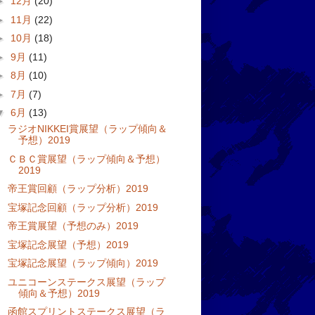
►
12月
(20)
►
11月
(22)
►
10月
(18)
►
9月
(11)
►
8月
(10)
►
7月
(7)
▼
6月
(13)
ラジオNIKKEI賞展望（ラップ傾向＆
予想）2019
ＣＢＣ賞展望（ラップ傾向＆予想）
2019
帝王賞回顧（ラップ分析）2019
宝塚記念回顧（ラップ分析）2019
帝王賞展望（予想のみ）2019
宝塚記念展望（予想）2019
宝塚記念展望（ラップ傾向）2019
ユニコーンステークス展望（ラップ
傾向＆予想）2019
函館スプリントステークス展望（ラ