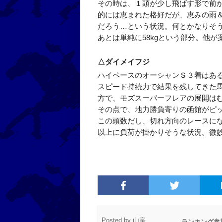
その時は、１頭が少し飛ばす形で前
的には恵まれた格好だが、恵みの雨
だろう…という状況。何とかなりそ
あとは単純に58kgという部分。他
△ダイメイフジ
ハイペースのオーシャンＳ３着はあ
スピード持続力で結果を残してきた
方で、モズスーパーフレアの展開は
その点で、地力勝負寄りの函館がピ
この頭数だし、切れ方向のレースに
以上に負荷が掛かりそうな状況。微
Posted by
山宗