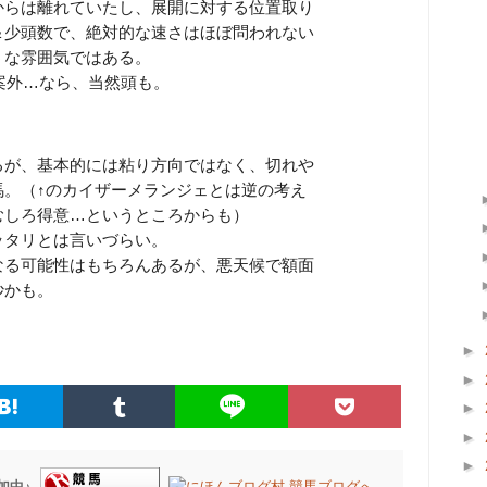
からは離れていたし、展開に対する位置取り
＆少頭数で、絶対的な速さはほぼ問われない
うな雰囲気ではある。
が案外…なら、当然頭も。
るが、基本的には粘り方向ではなく、切れや
馬。（↑のカイザーメランジェとは逆の考え
むしろ得意…というところからも）
ッタリとは言いづらい。
なる可能性はもちろんあるが、悪天候で額面
妙かも。
►
►
►
►
►