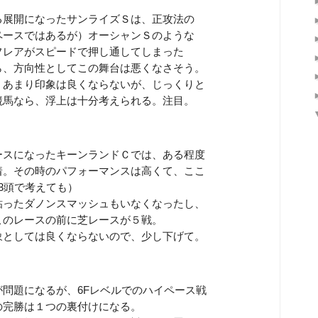
る展開になったサンライズＳは、正攻法の
ペースではあるが）オーシャンＳのような
フレアがスピードで押し通してしまった
ら、方向性としてこの舞台は悪くなさそう。
、あまり印象は良くならないが、じっくりと
競馬なら、浮上は十分考えられる。注目。
ースになったキーンランドＣでは、ある程度
着。その時のパフォーマンスは高くて、ここ
3頭で考えても）
粘ったダノンスマッシュもいなくなったし、
このレースの前に芝レースが５戦。
象としては良くならないので、少し下げて。
問題になるが、6Fレベルでのハイペース戦
の完勝は１つの裏付けになる。