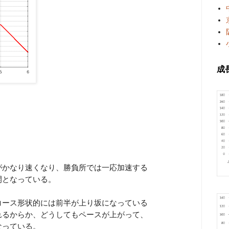
成
がかなり速くなり、勝負所では一応加速する
開となっている。
コース形状的には前半が上り坂になっている
れるからか、どうしてもペースが上がって、
なっている。