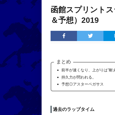
函館スプリントス
＆予想）2019
まとめ
前半が速くなり、上がりは"耐
持久力が問われる。
予想◎アスターペガサス
過去のラップタイム