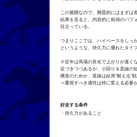
この展開なので、脚質的にはまずは
結果を見ると、内容的に前傾のパフ
目立っている。
つまりここでは、ハイペースをしっ
というような、持久力に優れたタイ
※近年は馬場の良化で上がりが速く
近づきつつあるが、小回り＆直線の
構造のためか、直線は結局"耐える"
⇒重視すべき適性は特に変える必要
好走する条件
・持久力があること