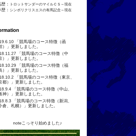
馬歴：
トロットサンダーのマイルＣＳ～現在
券歴：
シンボリクリスエスの有馬記念～現在
ormation
'19.6.10 「競馬場のコース特徴（函
館）」更新しました。
'18.11.27 「競馬場のコース特徴（中
京）」更新しました。
'18.10.29 「競馬場のコース特徴（福
島）」更新しました。
'18.10.2 「競馬場のコース特徴（東京、
京都）」更新しました。
'18.9.4 「競馬場のコース特徴（中山、
阪神）」更新しました。
'18.8.3 「競馬場のコース特徴（新潟、
小倉、札幌）」更新しました。
noteこっそり始めました♪