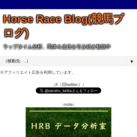
Horse Race Blog(競馬ブ
ログ)
ラップタイム分析、馬体＆走法を引き続き勉強中
▼
※アフィリエイト広告を利用しています。
↓X（旧twitter）↓
↓note↓