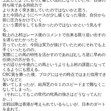
上記したようにもっと厳しい流れになっていたら、自身の
持ち味である持続力で
より大きく突き放していたのではないかと思う。
また今回のようにペースが少し緩くなった場合、自分から
前に圧力をかけていく
という選択をしても良かったのではないかという気もす
る。
鞍上の上村はレース後のコメントで出来る限り追い出すの
を遅らせたかったと
言っていたが、今回は実力が抜けていたためにそれでも上
手くいったものの、
実際にこの馬の特性を活かすのであればむしろ逆に早めの
仕掛けの方が合う。
その辺りが今後のこの馬というよりも上村の課題になって
くるようにも思える。
CBC賞を勝った後、ブログにはその時点ではまだ信用でき
ないなどと
書いてしまったが、結局芝のＧ１のスピードまで難なくこ
なしてしまった。
（それにしてもこの世代の牝馬の強さはどうなってんだ
か…）
次戦以降は香港が考えられているらしいが、日本のダート
を走れて、