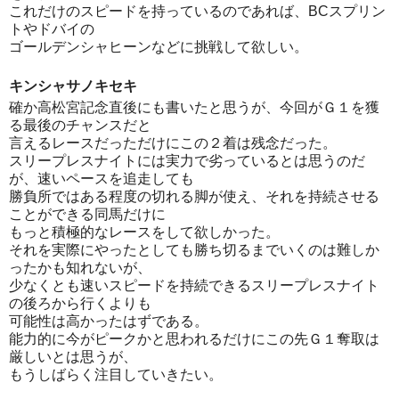
これだけのスピードを持っているのであれば、BCスプリン
トやドバイの
ゴールデンシャヒーンなどに挑戦して欲しい。
キンシャサノキセキ
確か高松宮記念直後にも書いたと思うが、今回がＧ１を獲
る最後のチャンスだと
言えるレースだっただけにこの２着は残念だった。
スリープレスナイトには実力で劣っているとは思うのだ
が、速いペースを追走しても
勝負所ではある程度の切れる脚が使え、それを持続させる
ことができる同馬だけに
もっと積極的なレースをして欲しかった。
それを実際にやったとしても勝ち切るまでいくのは難しか
ったかも知れないが、
少なくとも速いスピードを持続できるスリープレスナイト
の後ろから行くよりも
可能性は高かったはずである。
能力的に今がピークかと思われるだけにこの先Ｇ１奪取は
厳しいとは思うが、
もうしばらく注目していきたい。