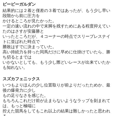
ビービーガルダン
結果的には２着と僅差の３着ではあったが、もう少し早い
段階から前に圧力を
かけるところが見たかった。
一定の速い流れの中で末脚を残すためにある程度抑えてい
たのはさすが安藤勝と
いったところだが、４コーナーの時点でスリープレスナイ
トに並ばれた時点で
勝敗はすでに決まっていた。
高い持続力を持った同馬だけに早めに仕掛けていたら、勝
ち切るとまでは
いかないとしても、もう少し際どいレースが出来ていたか
も知れない。
スズカフェニックス
いつもよりほんの少し位置取りが前よりだったためか、最
後の爆発力に少し
もの足りなさを感じた。
もちろんこれだけ前が止まらないようなラップを刻まれて
は、もっと極端に
控えた競馬をしてもこれ以上の結果は難しかったと思われ