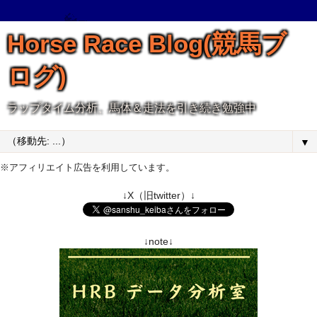
Horse Race Blog(競馬ブ
ログ)
ラップタイム分析、馬体＆走法を引き続き勉強中
▼
※アフィリエイト広告を利用しています。
↓X（旧twitter）↓
↓note↓