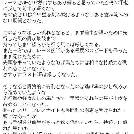
レースは3Fが32秒台すらあり得ると思っていたがその予想
に反して前半が遅くなり、
その後は11秒台中盤を刻み続けるような、ある意味淀みの
ない展開となった。
このような珍しい流れとなると、まず前半が遅いために先
行した馬の脚が最後まで
持ってしまい後ろから行く馬には厳しくなる。
また一方では、レース後半がある程度のスピードを保った
まま流れたために、
先頭を争っていたような逃げ馬たちには相当な持続力が問
われることになって、
さすがにラスト1Fは厳しくなった。
そうなると脚質的に有利となったのは逃げ馬の少し後ろか
ら進めていたような
先行勢や好位差しの馬たちで、実際にそれらの馬が上位を
占めることになった。
勝ったスリープレスナイトも展開利の恩恵を受けられた１
頭ではあったが、
もし予想通り前半がもっと速く流れていたら、持続力に優
れた馬だけに、