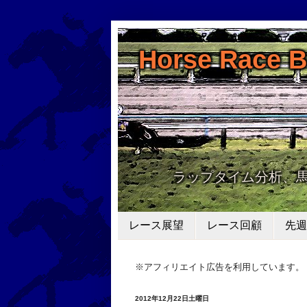
Horse Race
ラップタイム分析、
レース展望
レース回顧
先週
※アフィリエイト広告を利用しています。
2012年12月22日土曜日