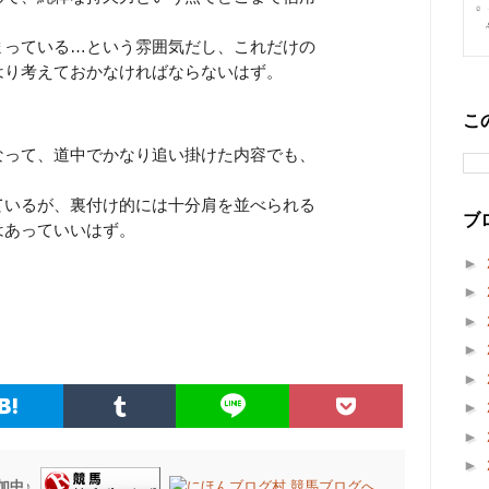
まっている…という雰囲気だし、これだけの
はり考えておかなければならないはず。
こ
なって、道中でかなり追い掛けた内容でも、
ているが、裏付け的には十分肩を並べられる
ブ
はあっていいはず。
►
►
►
►
►
►
►
►
加中♪