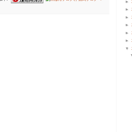
►
►
►
►
►
►
▼