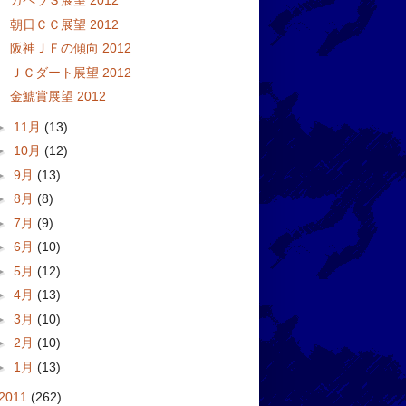
カペラＳ展望 2012
朝日ＣＣ展望 2012
阪神ＪＦの傾向 2012
ＪＣダート展望 2012
金鯱賞展望 2012
►
11月
(13)
►
10月
(12)
►
9月
(13)
►
8月
(8)
►
7月
(9)
►
6月
(10)
►
5月
(12)
►
4月
(13)
►
3月
(10)
►
2月
(10)
►
1月
(13)
2011
(262)