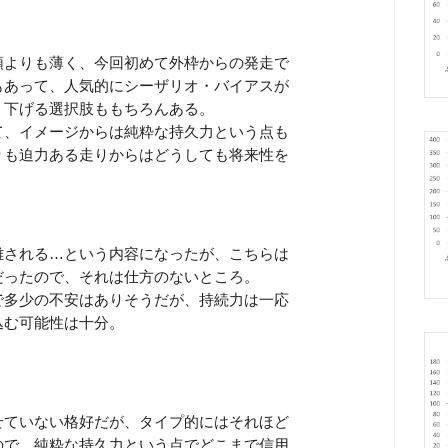
頭よりも薄く、今回初めて外枠からの発走で
もあって、人気的にシーザリオ・バイアスが
、下げる選択肢ももちろんある。
て、イメージからは純粋な持久力という点も
りも迫力ある走りからはどうしても将来性を
離される…という内容になったが、こちらは
だったので、それは仕方のないところ。
で多少の不安はありそうだが、持続力は一応
込む可能性は十分。
せていない格好だが、タイプ的にはそれほど
ので、純粋な持久力という点でどこまで信用