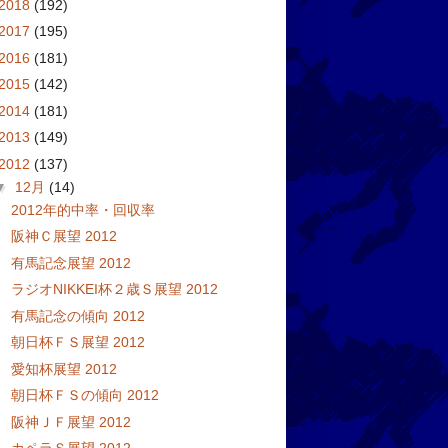
2018
(192)
2017
(195)
2016
(181)
2015
(142)
2014
(181)
2013
(149)
2012
(137)
▼
12月
(14)
2012年的中率・回収率
阪神Ｃ展望 2012
有馬記念展望 2012
ラジオNIKKEI杯２歳Ｓ展望 2012
有馬記念の傾向 2012
朝日杯ＦＳ展望 2012
愛知杯展望 2012
朝日杯ＦＳの傾向 2012
阪神ＪＦ展望 2012