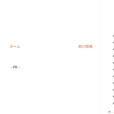
ホーム
前の投稿
- PR -
►