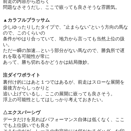
前走の内容から恐らく
問題なさそうだし、ここで嵌っても良さそうな雰囲気。
▲カラフルブラッサム
少しゆったりしたタイプで、"止まらない"という方向の馬な
ので、このくらいの
条件がやはり合っていて、地力から言っても当然上位の扱
い。
ただ一瞬の加速…という部分がない馬なので、勝負所で遅
れを取る可能性が常に
あって、勝ち切れるかどうかは結局微妙。
注ダイワポライト
裏付け的にはあと１つではあるが、前走はスローな展開を
最後方からしっかりと
追い上げているし、ここの展開に嵌っても良さそう。
浮上の可能性としてはしっかり考えておきたい。
△エクスパーシヴ
データだけを見ればパフォーマンス自体は低くなく、ここ
でも上位扱いでも良さ