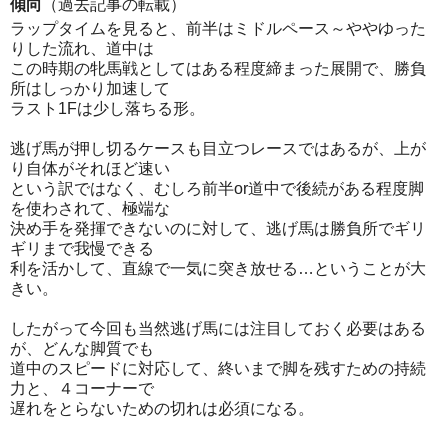
傾向
（過去記事の転載）
ラップタイムを見ると、前半はミドルペース～ややゆった
りした流れ、道中は
この時期の牝馬戦としてはある程度締まった展開で、勝負
所はしっかり加速して
ラスト1Fは少し落ちる形。
逃げ馬が押し切るケースも目立つレースではあるが、上が
り自体がそれほど速い
という訳ではなく、むしろ前半or道中で後続がある程度脚
を使わされて、極端な
決め手を発揮できないのに対して、逃げ馬は勝負所でギリ
ギリまで我慢できる
利を活かして、直線で一気に突き放せる…ということが大
きい。
したがって今回も当然逃げ馬には注目しておく必要はある
が、どんな脚質でも
道中のスピードに対応して、終いまで脚を残すための持続
力と、４コーナーで
遅れをとらないための切れは必須になる。