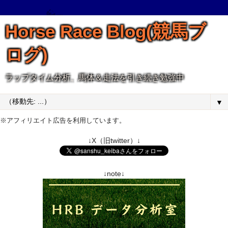
Horse Race Blog(競馬ブ
ログ)
ラップタイム分析、馬体＆走法を引き続き勉強中
▼
※アフィリエイト広告を利用しています。
↓X（旧twitter）↓
↓note↓