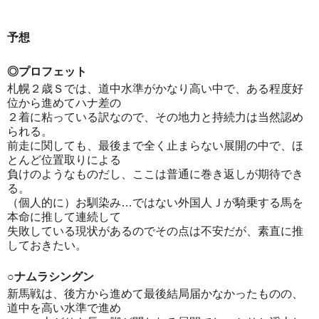
予想
◎プロフェット
札幌２歳Ｓでは、道中水準がかなり高い中で、ある程度好
位から進めてハナ差の
２着に粘っている訳なので、その地力と持続力は当然認め
られる。
前走に関しても、最後まで全く止まらない展開の中で、ほ
とんど位置取りによる
負けのようなものだし、ここは普通に巻き返しが期待でき
る。
（個人的に）お馴染み…ではない外国人Ｊが騎乗する馬を
本命に推して連続して
失敗している現状があるのでその点は不安だが、素直に推
しておきたい。
○ナムラシングン
新馬戦は、後方から進めて最後結局届かなかったものの、
道中を高い水準で進め