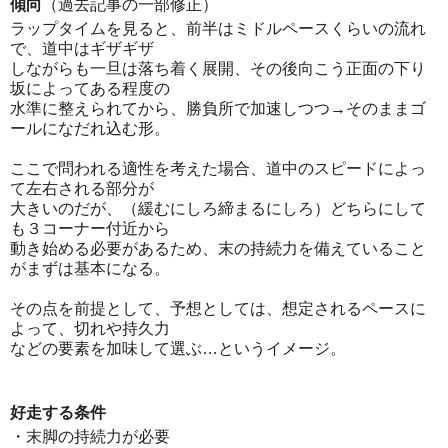
傾向
（過去記事の一部修正）
ラップタイムを見ると、前半はミドルペースくらいの流れ
で、道中はギザギザ
しながらも一旦は落ち着く展開、その後向こう正面の下り
坂によってある程度の
水準に整えられてから、勝負所で加速しつつ→そのままゴ
ールになだれ込む形。
ここで問われる適性を考えた場合、道中のスピードによっ
て左右される部分が
大きいのだが、（緩むにしろ締まるにしろ）どちらにして
も３コーナー付近から
動き始める必要があるため、末の持続力を備えていること
がまずは基本になる。
その点を前提として、予想としては、想定されるペースに
よって、切れや持久力
などの要素を加味して選ぶ…というイメージ。
好走する条件
・末脚の持続力が必要