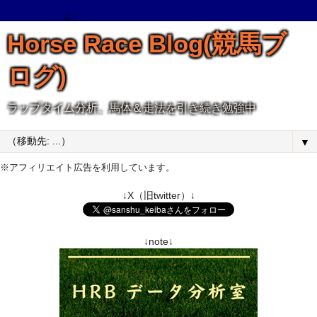
Horse Race Blog(競馬ブ
ログ)
ラップタイム分析、馬体＆走法を引き続き勉強中
▼
※アフィリエイト広告を利用しています。
↓X（旧twitter）↓
↓note↓