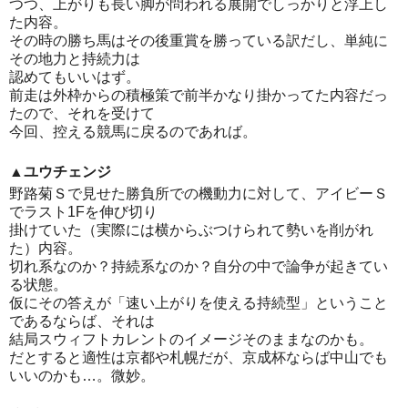
つつ、上がりも長い脚が問われる展開でしっかりと浮上し
た内容。
その時の勝ち馬はその後重賞を勝っている訳だし、単純に
その地力と持続力は
認めてもいいはず。
前走は外枠からの積極策で前半かなり掛かってた内容だっ
たので、それを受けて
今回、控える競馬に戻るのであれば。
▲ユウチェンジ
野路菊Ｓで見せた勝負所での機動力に対して、アイビーＳ
でラスト1Fを伸び切り
掛けていた（実際には横からぶつけられて勢いを削がれ
た）内容。
切れ系なのか？持続系なのか？自分の中で論争が起きてい
る状態。
仮にその答えが「速い上がりを使える持続型」ということ
であるならば、それは
結局スウィフトカレントのイメージそのままなのかも。
だとすると適性は京都や札幌だが、京成杯ならば中山でも
いいのかも…。微妙。