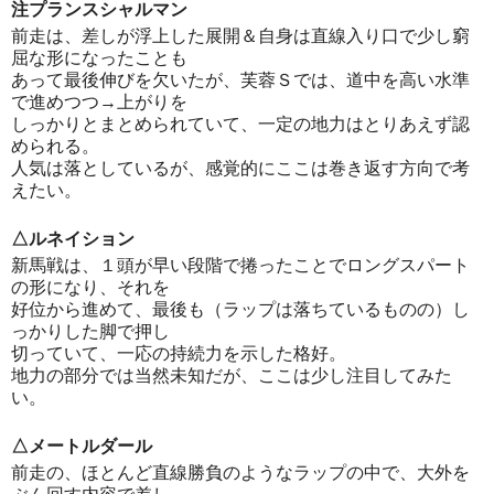
注プランスシャルマン
前走は、差しが浮上した展開＆自身は直線入り口で少し窮
屈な形になったことも
あって最後伸びを欠いたが、芙蓉Ｓでは、道中を高い水準
で進めつつ→上がりを
しっかりとまとめられていて、一定の地力はとりあえず認
められる。
人気は落としているが、感覚的にここは巻き返す方向で考
えたい。
△ルネイション
新馬戦は、１頭が早い段階で捲ったことでロングスパート
の形になり、それを
好位から進めて、最後も（ラップは落ちているものの）し
っかりした脚で押し
切っていて、一応の持続力を示した格好。
地力の部分では当然未知だが、ここは少し注目してみた
い。
△メートルダール
前走の、ほとんど直線勝負のようなラップの中で、大外を