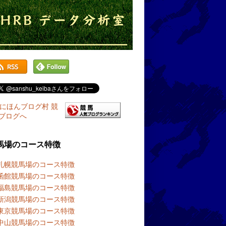
馬場のコース特徴
札幌競馬場のコース特徴
函館競馬場のコース特徴
福島競馬場のコース特徴
新潟競馬場のコース特徴
東京競馬場のコース特徴
中山競馬場のコース特徴