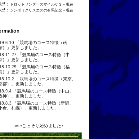
馬歴：
トロットサンダーのマイルＣＳ～現在
券歴：
シンボリクリスエスの有馬記念～現在
ormation
'19.6.10 「競馬場のコース特徴（函
館）」更新しました。
'18.11.27 「競馬場のコース特徴（中
京）」更新しました。
'18.10.29 「競馬場のコース特徴（福
島）」更新しました。
'18.10.2 「競馬場のコース特徴（東京、
京都）」更新しました。
'18.9.4 「競馬場のコース特徴（中山、
阪神）」更新しました。
'18.8.3 「競馬場のコース特徴（新潟、
小倉、札幌）」更新しました。
noteこっそり始めました♪