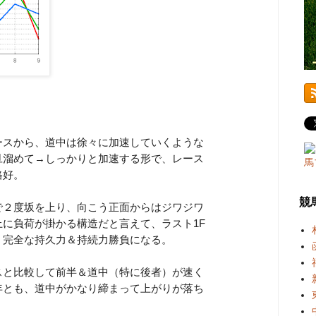
ースから、道中は徐々に加速していくような
旦溜めて→しっかりと加速する形で、レース
格好。
競
で２度坂を上り、向こう正面からはジワジワ
に負荷が掛かる構造だと言えて、ラスト1F
、完全な持久力＆持続力勝負になる。
スと比較して前半＆道中（特に後者）が速く
年とも、道中がかなり締まって上がりが落ち