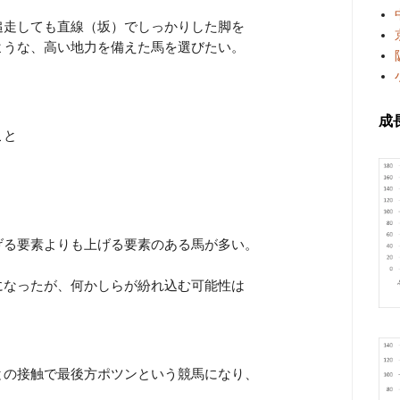
追走しても直線（坂）でしっかりした脚を
ような、高い地力を備えた馬を選びたい。
成
こと
げる要素よりも上げる要素のある馬が多い。
になったが、何かしらが紛れ込む可能性は
との接触で最後方ポツンという競馬になり、
。