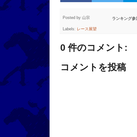
Posted by
山宗
ランキング参
Labels:
レース展望
0 件のコメント:
コメントを投稿