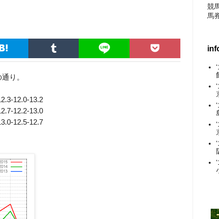
競
馬
inf
の通り。
2.3-12.0-13.2
2.7-12.2-13.0
3.0-12.5-12.7