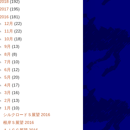
2018
(192)
2017
(195)
2016
(181)
►
12月
(22)
►
11月
(22)
►
10月
(18)
►
9月
(13)
►
8月
(8)
►
7月
(10)
►
6月
(12)
►
5月
(20)
►
4月
(17)
►
3月
(16)
►
2月
(13)
▼
1月
(10)
シルクロードＳ展望 2016
根岸Ｓ展望 2016