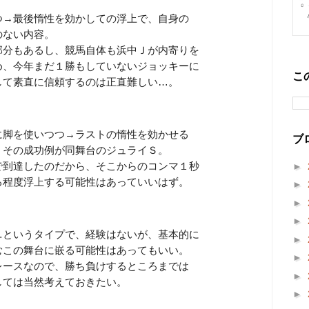
つ→最後惰性を効かしての浮上で、自身の
のない内容。
部分もあるし、競馬自体も浜中Ｊが内寄りを
め、今年まだ１勝もしていないジョッキーに
こ
して素直に信頼するのは正直難しい…。
に脚を使いつつ→ラストの惰性を効かせる
ブ
、その成功例が同舞台のジュライＳ。
で到達したのだから、そこからのコンマ１秒
►
る程度浮上する可能性はあっていいはず。
►
►
►
…というタイプで、経験はないが、基本的に
►
むこの舞台に嵌る可能性はあってもいい。
►
レースなので、勝ち負けするところまでは
►
しては当然考えておきたい。
►