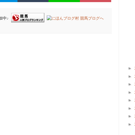
加中♪
►
►
►
►
►
►
►
►