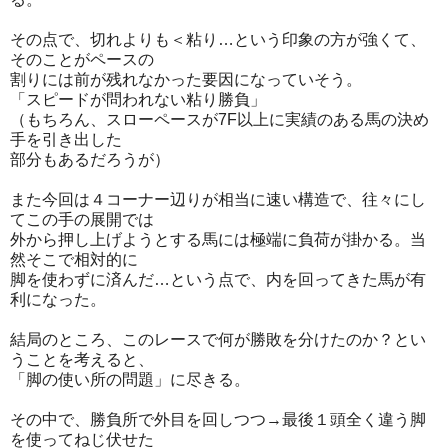
その点で、切れよりも＜粘り…という印象の方が強くて、
そのことがペースの
割りには前が残れなかった要因になっていそう。
「スピードが問われない粘り勝負」
（もちろん、スローペースが7F以上に実績のある馬の決め
手を引き出した
部分もあるだろうが）
また今回は４コーナー辺りが相当に速い構造で、往々にし
てこの手の展開では
外から押し上げようとする馬には極端に負荷が掛かる。当
然そこで相対的に
脚を使わずに済んだ…という点で、内を回ってきた馬が有
利になった。
結局のところ、このレースで何が勝敗を分けたのか？とい
うことを考えると、
「脚の使い所の問題」に尽きる。
その中で、勝負所で外目を回しつつ→最後１頭全く違う脚
を使ってねじ伏せた