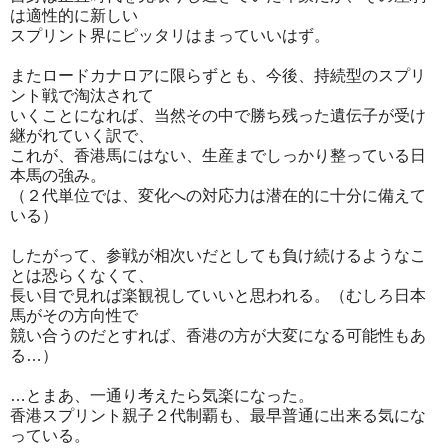
は適性的に新しい
スプリント界にピッタリはまっていいはず。
またロードカナロアに限らずとも、今後、持続型のスプリ
ント戦で淘汰されて
いくことになれば、当然その中で勝ち残った遺伝子が受け
継がれていく訳で、
これが、香港馬にはない、生産までしっかり整っている日
本馬の強み。
（２代単位では、変化への対応力は潜在的に十分に備えて
いる）
したがって、参戦が相次いだとしても負け続けるようなこ
とは恐らくなくて、
長い目で見れば楽観視していいと思われる。（むしろ日本
馬がその方向性で
競い合うのだとすれば、香港の方が大変になる可能性もあ
る…）
…とまあ、一通り考えたら気楽になった。
香港スプリント親子２代制覇も、最早普通に出来る気にな
っている。