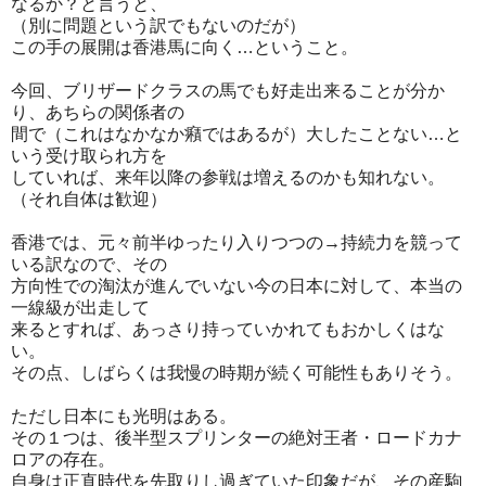
なるか？と言うと、
（別に問題という訳でもないのだが）
この手の展開は香港馬に向く…ということ。
今回、ブリザードクラスの馬でも好走出来ることが分か
り、あちらの関係者の
間で（これはなかなか癪ではあるが）大したことない…と
いう受け取られ方を
していれば、来年以降の参戦は増えるのかも知れない。
（それ自体は歓迎）
香港では、元々前半ゆったり入りつつの→持続力を競って
いる訳なので、その
方向性での淘汰が進んでいない今の日本に対して、本当の
一線級が出走して
来るとすれば、あっさり持っていかれてもおかしくはな
い。
その点、しばらくは我慢の時期が続く可能性もありそう。
ただし日本にも光明はある。
その１つは、後半型スプリンターの絶対王者・ロードカナ
ロアの存在。
自身は正直時代を先取りし過ぎていた印象だが、その産駒