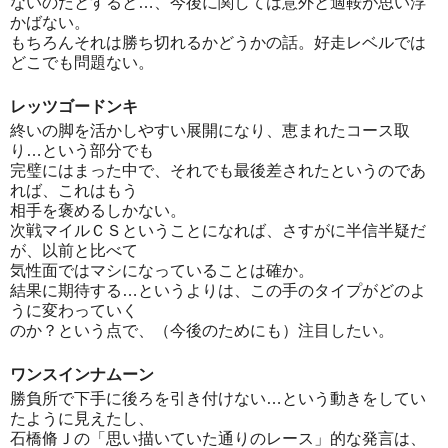
ないのだとすると…、今後に関しては意外と適鞍が思い浮
かばない。
もちろんそれは勝ち切れるかどうかの話。好走レベルでは
どこでも問題ない。
レッツゴードンキ
終いの脚を活かしやすい展開になり、恵まれたコース取
り…という部分でも
完璧にはまった中で、それでも最後差されたというのであ
れば、これはもう
相手を褒めるしかない。
次戦マイルＣＳということになれば、さすがに半信半疑だ
が、以前と比べて
気性面ではマシになっていることは確か。
結果に期待する…というよりは、この手のタイプがどのよ
うに変わっていく
のか？という点で、（今後のためにも）注目したい。
ワンスインナムーン
勝負所で下手に後ろを引き付けない…という動きをしてい
たように見えたし、
石橋脩Ｊの「思い描いていた通りのレース」的な発言は、