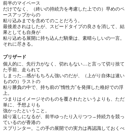
前半のマイペース
だけでなく、（終いの持続力を考慮した上での）早めのペ
ースアップからの
粘り込みまでを含めてのことだろう。
最後差されはしたが、スピードタイプの良さを消して、結
果としても自身が
粘り込める展開に持ち込んだ騎乗は、素晴らしいの一言。
それに尽きる。
ブリザード
個人的に、先行力がなく、切れもない…と言って切り捨て
た手前、走られて
しまった…感がもちろん強いのだが、（上がり自体は速い
ものの）ラストの
粘り勝負の中で、持ち前の"惰性力"を発揮した格好での浮
上。
つまりはイメージそのものを覆されたというよりも、ただ
単に、予想よりも
強かったということ。
繰り返しになるが、前半ゆったり入りつつ→持続力を競っ
ているのが香港の
スプリンター。この手の展開での実力は再認識しておくべ