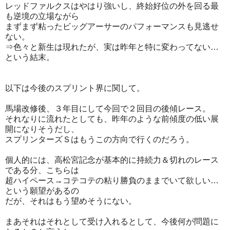
レッドファルクスはやはり強いし、終始好位の外を回る最
も逆境の立場ながら
まずまず粘ったビッグアーサーのパフォーマンスも見逃せ
ない。
⇒色々と新生は現れたが、実は昨年と特に変わってない…
という結末。
以下は今後のスプリント界に関して。
馬場改修後、３年目にして今回で２回目の後傾レース。
それなりに流れたとしても、昨年のような前傾度の低い展
開になりそうだし、
スプリンターズＳはもうこの方向で行くのだろう。
個人的には、高松宮記念が基本的に持続力＆切れのレース
である分、こちらは
超ハイペース→コテコテの粘り勝負のままでいて欲しい…
という願望があるの
だが、それはもう望めそうにない。
まあそれはそれとして受け入れるとして、今後何が問題に