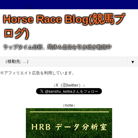
Horse Race Blog(競馬ブ
ログ)
ラップタイム分析、馬体＆走法を引き続き勉強中
▼
※アフィリエイト広告を利用しています。
↓X（旧twitter）↓
↓note↓